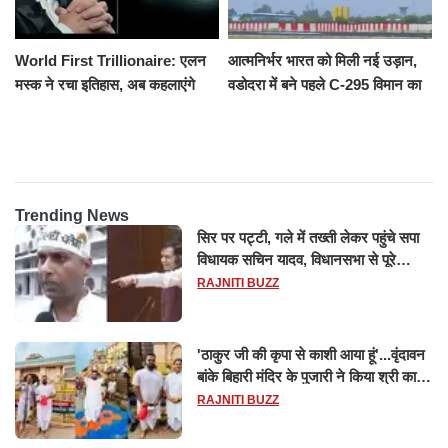
World First Trillionaire: एलन
आत्मनिर्भर भारत को मिली नई उड़ान,
मस्क ने रचा इतिहास, अब कहलाएंगे
वडोदरा में बने पहले C-295 विमान का
ट्रिलेनियर, नेटवर्थ जान उड़ जाएंगे
सफल परीक्षण
होश
Trending News
सिर पर पट्टी, गले में तख्ती लेकर पहुंचे सपा
विधायक सचिन यादव, विधानसभा से पूरे
मानसून सत्र के लिए किया गया निलंबित
RAJNITI BUZZ
'ठाकुर जी की कृपा से काशी आया हूं'...वृंदावन
बांके बिहारी मंदिर के पुजारी ने किया श्री काशी
विश्वनाथ का जलाभिषेक
RAJNITI BUZZ