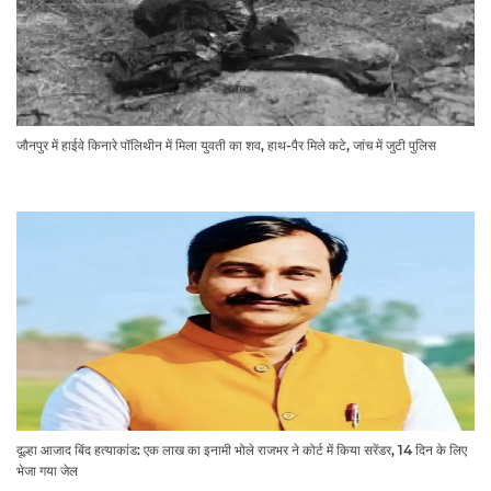
जौनपुर में हाईवे किनारे पॉलिथीन में मिला युवती का शव, हाथ-पैर मिले कटे, जांच में जुटी पुलिस
दूल्हा आजाद बिंद हत्याकांड: एक लाख का इनामी भोले राजभर ने कोर्ट में किया सरेंडर, 14 दिन के लिए
भेजा गया जेल