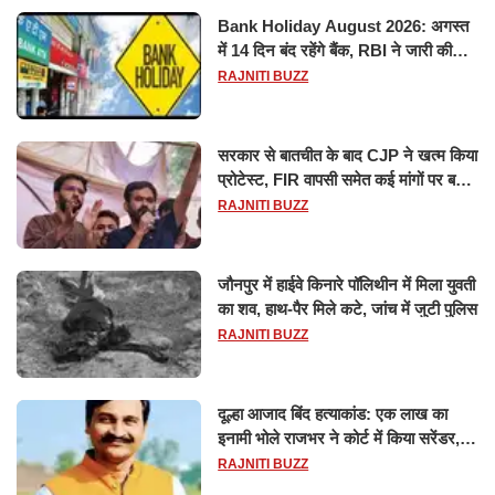
Bank Holiday August 2026: अगस्त
में 14 दिन बंद रहेंगे बैंक, RBI ने जारी की
छुट्टियों की लिस्ट​​​​​​​
RAJNITI BUZZ
सरकार से बातचीत के बाद CJP ने खत्म किया
प्रोटेस्ट, FIR वापसी समेत कई मांगों पर बनी
सहमति
RAJNITI BUZZ
जौनपुर में हाईवे किनारे पॉलिथीन में मिला युवती
का शव, हाथ-पैर मिले कटे, जांच में जुटी पुलिस
RAJNITI BUZZ
दूल्हा आजाद बिंद हत्याकांड: एक लाख का
इनामी भोले राजभर ने कोर्ट में किया सरेंडर,
14 दिन के लिए भेजा गया जेल
RAJNITI BUZZ