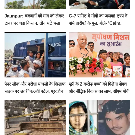
Jaunpur: चकमार्ग की मांग को लेकर
G-7 समिट में मोदी का जलवा! ट्रंप ने
टावर पर चढ़ा किसान, तीन घंटे चला
बांधे तारीफों के पुल, बोले- 'Calm,
हाईवोल्टेज ड्रामा
Cool and Total Killer'
पेपर लीक और परीक्षा धांधली के खिलाफ
यूपी के 2 करोड़ बच्चों को मिलेगा पोषण
सड़क पर उतरीं पल्लवी पटेल, प्रदर्शन
और बौद्धिक विकास का लाभ, सीएम योगी
से पहले पुलिस ने लिया हिरासत में
ने शुरू किया सुपोषण मिशन-2