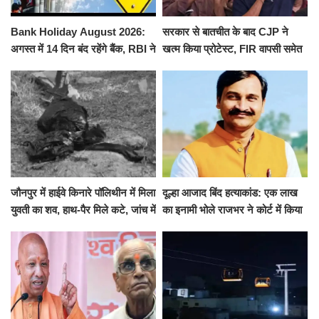
Bank Holiday August 2026:
सरकार से बातचीत के बाद CJP ने
अगस्त में 14 दिन बंद रहेंगे बैंक, RBI ने
खत्म किया प्रोटेस्ट, FIR वापसी समेत
जारी की छुट्टियों की लिस्ट​​​​​​​
कई मांगों पर बनी सहमति
जौनपुर में हाईवे किनारे पॉलिथीन में मिला
दूल्हा आजाद बिंद हत्याकांड: एक लाख
युवती का शव, हाथ-पैर मिले कटे, जांच में
का इनामी भोले राजभर ने कोर्ट में किया
जुटी पुलिस
सरेंडर, 14 दिन के लिए भेजा गया जेल