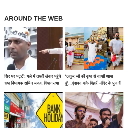
AROUND THE WEB
सिर पर पट्टी, गले में तख्ती लेकर पहुंचे
'ठाकुर जी की कृपा से काशी आया
सपा विधायक सचिन यादव, विधानसभा
हूं'...वृंदावन बांके बिहारी मंदिर के पुजारी
से पूरे मानसून सत्र के लिए किया गया
ने किया श्री काशी विश्वनाथ का
निलंबित
जलाभिषेक