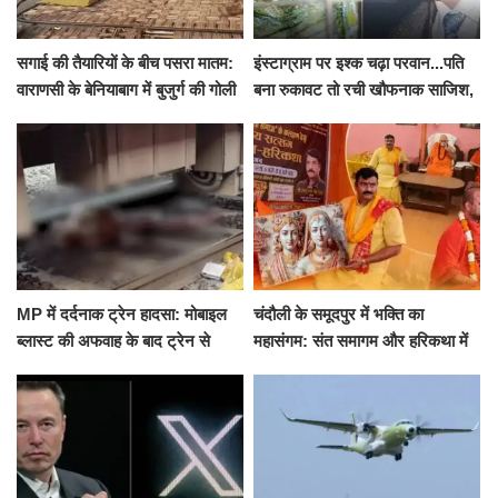
सगाई की तैयारियों के बीच पसरा मातम:
इंस्टाग्राम पर इश्क चढ़ा परवान...पति
वाराणसी के बेनियाबाग में बुजुर्ग की गोली
बना रुकावट तो रची खौफनाक साजिश,
मारकर हत्या, दो दिन पहले भी हुआ था
खीर में नींद की गोली देकर उतारा मौत
हमला
के घाट
MP में दर्दनाक ट्रेन हादसा: मोबाइल
चंदौली के समूदपुर में भक्ति का
ब्लास्ट की अफवाह के बाद ट्रेन से
महासंगम: संत समागम और हरिकथा में
उतरकर भागे यात्री, दूसरी ट्रेन ने
उमड़ी श्रद्धालुओं की भीड़
रौंदा, 4 की मौत