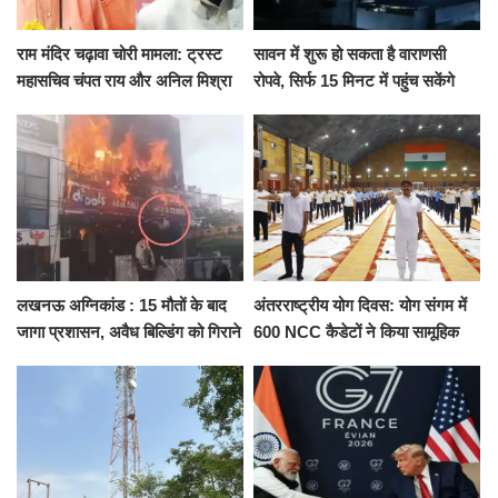
राम मंदिर चढ़ावा चोरी मामला: ट्रस्ट
सावन में शुरू हो सकता है वाराणसी
महासचिव चंपत राय और अनिल मिश्रा
रोपवे, सिर्फ 15 मिनट में पहुंच सकेंगे
ने दिया इस्तीफा, बोले CM योगी-किसी
कैंट से गोदौलिया, देना होगा इतना
को नहीं...
किराया
लखनऊ अग्निकांड : 15 मौतों के बाद
अंतरराष्ट्रीय योग दिवस: योग संगम में
जागा प्रशासन, अवैध बिल्डिंग को गिराने
600 NCC कैडेटों ने किया सामूहिक
का नोटिस, SIT जांच शुरू
योगाभ्यास, स्वस्थ जीवन का लिया
संकल्प