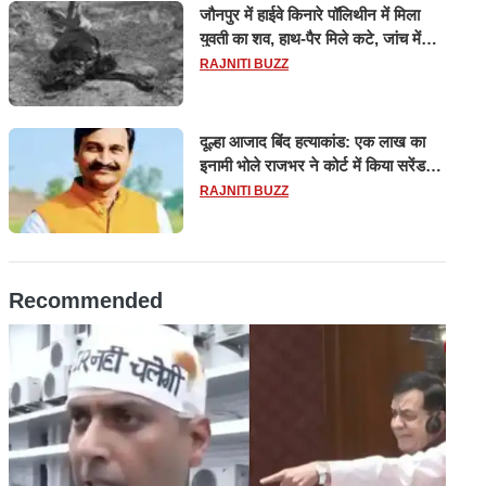
जौनपुर में हाईवे किनारे पॉलिथीन में मिला
युवती का शव, हाथ-पैर मिले कटे, जांच में
जुटी पुलिस
RAJNITI BUZZ
दूल्हा आजाद बिंद हत्याकांड: एक लाख का
इनामी भोले राजभर ने कोर्ट में किया सरेंडर,
14 दिन के लिए भेजा गया जेल
RAJNITI BUZZ
Recommended