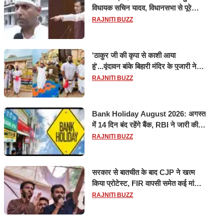
विधायक सचिन यादव, विधानसभा से पूरे
मानसून सत्र के लिए किया गया निलंबित
RAJNITI BUZZ
'ठाकुर जी की कृपा से काशी आया
हूं'...वृंदावन बांके बिहारी मंदिर के पुजारी ने
किया श्री काशी विश्वनाथ का जलाभिषेक
RAJNITI BUZZ
Bank Holiday August 2026: अगस्त
में 14 दिन बंद रहेंगे बैंक, RBI ने जारी की
छुट्टियों की लिस्ट​​​​​​​
RAJNITI BUZZ
सरकार से बातचीत के बाद CJP ने खत्म
किया प्रोटेस्ट, FIR वापसी समेत कई मांगों
पर बनी सहमति
RAJNITI BUZZ