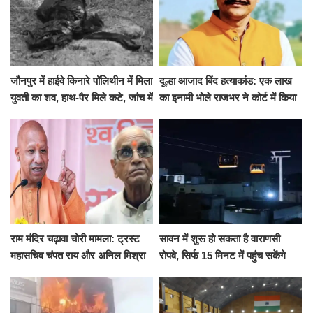
जौनपुर में हाईवे किनारे पॉलिथीन में मिला
दूल्हा आजाद बिंद हत्याकांड: एक लाख
युवती का शव, हाथ-पैर मिले कटे, जांच में
का इनामी भोले राजभर ने कोर्ट में किया
जुटी पुलिस
सरेंडर, 14 दिन के लिए भेजा गया जेल
राम मंदिर चढ़ावा चोरी मामला: ट्रस्ट
सावन में शुरू हो सकता है वाराणसी
महासचिव चंपत राय और अनिल मिश्रा
रोपवे, सिर्फ 15 मिनट में पहुंच सकेंगे
ने दिया इस्तीफा, बोले CM योगी-किसी
कैंट से गोदौलिया, देना होगा इतना
को नहीं...
किराया