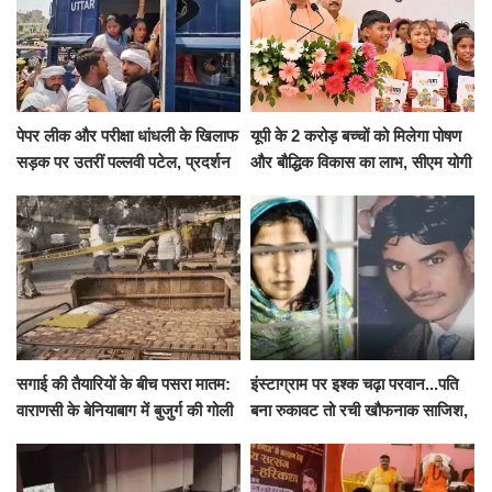
पेपर लीक और परीक्षा धांधली के खिलाफ
यूपी के 2 करोड़ बच्चों को मिलेगा पोषण
सड़क पर उतरीं पल्लवी पटेल, प्रदर्शन
और बौद्धिक विकास का लाभ, सीएम योगी
से पहले पुलिस ने लिया हिरासत में
ने शुरू किया सुपोषण मिशन-2
सगाई की तैयारियों के बीच पसरा मातम:
इंस्टाग्राम पर इश्क चढ़ा परवान...पति
वाराणसी के बेनियाबाग में बुजुर्ग की गोली
बना रुकावट तो रची खौफनाक साजिश,
मारकर हत्या, दो दिन पहले भी हुआ था
खीर में नींद की गोली देकर उतारा मौत
हमला
के घाट