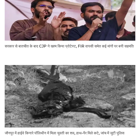
सरकार से बातचीत के बाद CJP ने खत्म किया प्रोटेस्ट, FIR वापसी समेत कई मांगों पर बनी सहमति
जौनपुर में हाईवे किनारे पॉलिथीन में मिला युवती का शव, हाथ-पैर मिले कटे, जांच में जुटी पुलिस