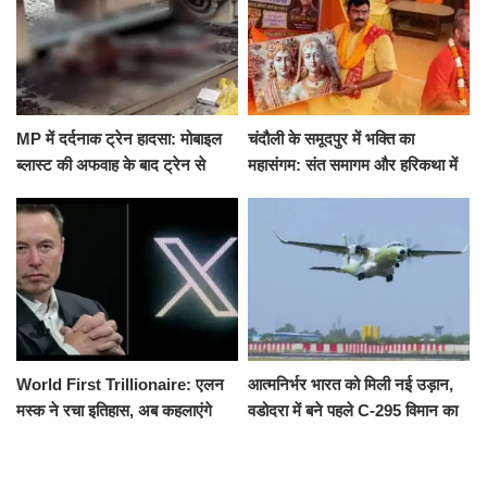
MP में दर्दनाक ट्रेन हादसा: मोबाइल
चंदौली के समूदपुर में भक्ति का
ब्लास्ट की अफवाह के बाद ट्रेन से
महासंगम: संत समागम और हरिकथा में
उतरकर भागे यात्री, दूसरी ट्रेन ने
उमड़ी श्रद्धालुओं की भीड़
रौंदा, 4 की मौत
World First Trillionaire: एलन
आत्मनिर्भर भारत को मिली नई उड़ान,
मस्क ने रचा इतिहास, अब कहलाएंगे
वडोदरा में बने पहले C-295 विमान का
ट्रिलेनियर, नेटवर्थ जान उड़ जाएंगे
सफल परीक्षण
होश