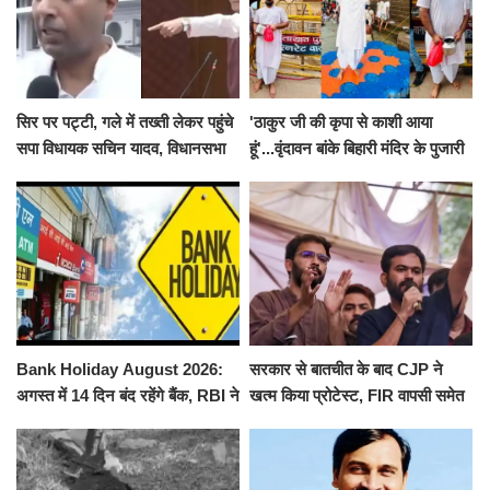
सिर पर पट्टी, गले में तख्ती लेकर पहुंचे
'ठाकुर जी की कृपा से काशी आया
सपा विधायक सचिन यादव, विधानसभा
हूं'...वृंदावन बांके बिहारी मंदिर के पुजारी
से पूरे मानसून सत्र के लिए किया गया
ने किया श्री काशी विश्वनाथ का
निलंबित
जलाभिषेक
Bank Holiday August 2026:
सरकार से बातचीत के बाद CJP ने
अगस्त में 14 दिन बंद रहेंगे बैंक, RBI ने
खत्म किया प्रोटेस्ट, FIR वापसी समेत
जारी की छुट्टियों की लिस्ट​​​​​​​
कई मांगों पर बनी सहमति