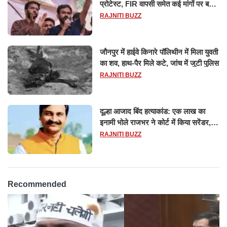
प्रोटेस्ट, FIR वापसी समेत कई मांगों पर बनी
सहमति
RAJNITI BUZZ
जौनपुर में हाईवे किनारे पॉलिथीन में मिला युवती
का शव, हाथ-पैर मिले कटे, जांच में जुटी पुलिस
RAJNITI BUZZ
दूल्हा आजाद बिंद हत्याकांड: एक लाख का
इनामी भोले राजभर ने कोर्ट में किया सरेंडर,
14 दिन के लिए भेजा गया जेल
RAJNITI BUZZ
Recommended