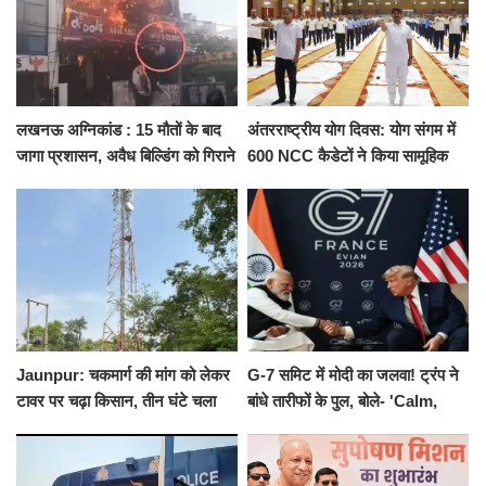
लखनऊ अग्निकांड : 15 मौतों के बाद
अंतरराष्ट्रीय योग दिवस: योग संगम में
जागा प्रशासन, अवैध बिल्डिंग को गिराने
600 NCC कैडेटों ने किया सामूहिक
का नोटिस, SIT जांच शुरू
योगाभ्यास, स्वस्थ जीवन का लिया
संकल्प
Jaunpur: चकमार्ग की मांग को लेकर
G-7 समिट में मोदी का जलवा! ट्रंप ने
टावर पर चढ़ा किसान, तीन घंटे चला
बांधे तारीफों के पुल, बोले- 'Calm,
हाईवोल्टेज ड्रामा
Cool and Total Killer'