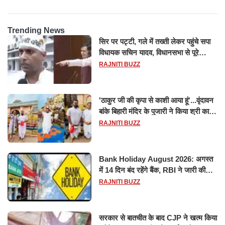
Trending News
सिर पर पट्टी, गले में तख्ती लेकर पहुंचे सपा
विधायक सचिन यादव, विधानसभा से पूरे
मानसून सत्र के लिए किया गया निलंबित
RAJNITI BUZZ
'ठाकुर जी की कृपा से काशी आया हूं'...वृंदावन
बांके बिहारी मंदिर के पुजारी ने किया श्री काशी
विश्वनाथ का जलाभिषेक
RAJNITI BUZZ
Bank Holiday August 2026: अगस्त
में 14 दिन बंद रहेंगे बैंक, RBI ने जारी की
छुट्टियों की लिस्ट​​​​​​​
RAJNITI BUZZ
सरकार से बातचीत के बाद CJP ने खत्म किया