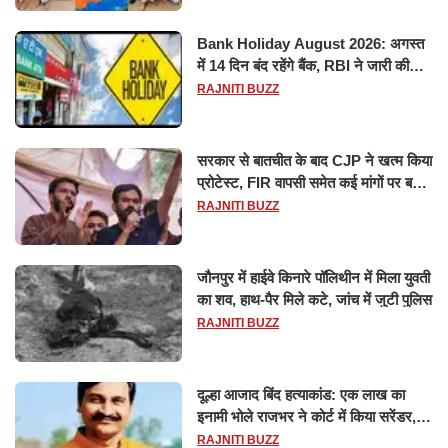
Bank Holiday August 2026: अगस्त
में 14 दिन बंद रहेंगे बैंक, RBI ने जारी की
छुट्टियों की लिस्ट​​​​​​​
RAJNITI BUZZ
सरकार से बातचीत के बाद CJP ने खत्म किया
प्रोटेस्ट, FIR वापसी समेत कई मांगों पर बनी
सहमति
RAJNITI BUZZ
जौनपुर में हाईवे किनारे पॉलिथीन में मिला युवती
का शव, हाथ-पैर मिले कटे, जांच में जुटी पुलिस
RAJNITI BUZZ
दूल्हा आजाद बिंद हत्याकांड: एक लाख का
इनामी भोले राजभर ने कोर्ट में किया सरेंडर,
14 दिन के लिए भेजा गया जेल
RAJNITI BUZZ