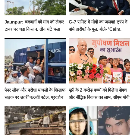
Jaunpur: चकमार्ग की मांग को लेकर
G-7 समिट में मोदी का जलवा! ट्रंप ने
टावर पर चढ़ा किसान, तीन घंटे चला
बांधे तारीफों के पुल, बोले- 'Calm,
हाईवोल्टेज ड्रामा
Cool and Total Killer'
पेपर लीक और परीक्षा धांधली के खिलाफ
यूपी के 2 करोड़ बच्चों को मिलेगा पोषण
सड़क पर उतरीं पल्लवी पटेल, प्रदर्शन
और बौद्धिक विकास का लाभ, सीएम योगी
से पहले पुलिस ने लिया हिरासत में
ने शुरू किया सुपोषण मिशन-2