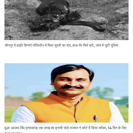
जौनपुर में हाईवे किनारे पॉलिथीन में मिला युवती का शव, हाथ-पैर मिले कटे, जांच में जुटी पुलिस
दूल्हा आजाद बिंद हत्याकांड: एक लाख का इनामी भोले राजभर ने कोर्ट में किया सरेंडर, 14 दिन के लिए