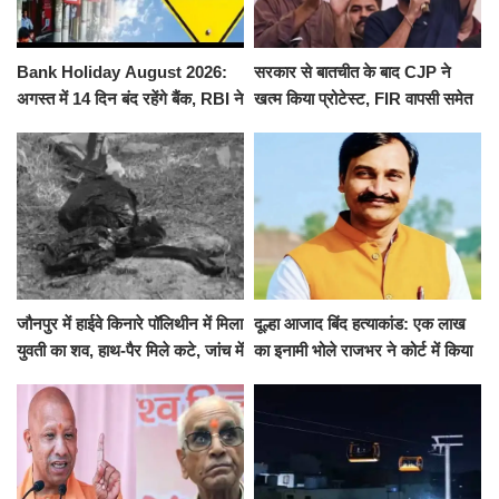
Bank Holiday August 2026:
सरकार से बातचीत के बाद CJP ने
अगस्त में 14 दिन बंद रहेंगे बैंक, RBI ने
खत्म किया प्रोटेस्ट, FIR वापसी समेत
जारी की छुट्टियों की लिस्ट​​​​​​​
कई मांगों पर बनी सहमति
जौनपुर में हाईवे किनारे पॉलिथीन में मिला
दूल्हा आजाद बिंद हत्याकांड: एक लाख
युवती का शव, हाथ-पैर मिले कटे, जांच में
का इनामी भोले राजभर ने कोर्ट में किया
जुटी पुलिस
सरेंडर, 14 दिन के लिए भेजा गया जेल