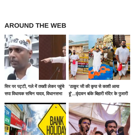
AROUND THE WEB
सिर पर पट्टी, गले में तख्ती लेकर पहुंचे
'ठाकुर जी की कृपा से काशी आया
सपा विधायक सचिन यादव, विधानसभा
हूं'...वृंदावन बांके बिहारी मंदिर के पुजारी
से पूरे मानसून सत्र के लिए किया गया
ने किया श्री काशी विश्वनाथ का
निलंबित
जलाभिषेक