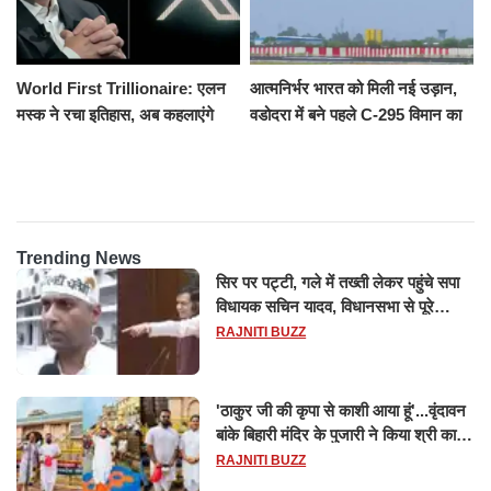
World First Trillionaire: एलन
आत्मनिर्भर भारत को मिली नई उड़ान,
मस्क ने रचा इतिहास, अब कहलाएंगे
वडोदरा में बने पहले C-295 विमान का
ट्रिलेनियर, नेटवर्थ जान उड़ जाएंगे
सफल परीक्षण
होश
Trending News
सिर पर पट्टी, गले में तख्ती लेकर पहुंचे सपा
विधायक सचिन यादव, विधानसभा से पूरे
मानसून सत्र के लिए किया गया निलंबित
RAJNITI BUZZ
'ठाकुर जी की कृपा से काशी आया हूं'...वृंदावन
बांके बिहारी मंदिर के पुजारी ने किया श्री काशी
विश्वनाथ का जलाभिषेक
RAJNITI BUZZ