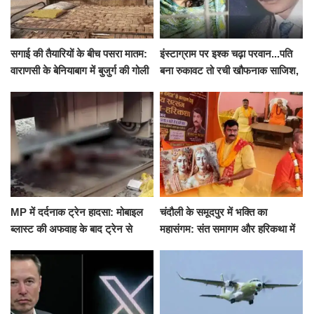
सगाई की तैयारियों के बीच पसरा मातम:
इंस्टाग्राम पर इश्क चढ़ा परवान...पति
वाराणसी के बेनियाबाग में बुजुर्ग की गोली
बना रुकावट तो रची खौफनाक साजिश,
मारकर हत्या, दो दिन पहले भी हुआ था
खीर में नींद की गोली देकर उतारा मौत
हमला
के घाट
MP में दर्दनाक ट्रेन हादसा: मोबाइल
चंदौली के समूदपुर में भक्ति का
ब्लास्ट की अफवाह के बाद ट्रेन से
महासंगम: संत समागम और हरिकथा में
उतरकर भागे यात्री, दूसरी ट्रेन ने
उमड़ी श्रद्धालुओं की भीड़
रौंदा, 4 की मौत