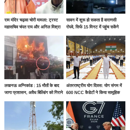
राम मंदिर चढ़ावा चोरी मामला: ट्रस्ट
सावन में शुरू हो सकता है वाराणसी
महासचिव चंपत राय और अनिल मिश्रा
रोपवे, सिर्फ 15 मिनट में पहुंच सकेंगे
ने दिया इस्तीफा, बोले CM योगी-किसी
कैंट से गोदौलिया, देना होगा इतना
को नहीं...
किराया
लखनऊ अग्निकांड : 15 मौतों के बाद
अंतरराष्ट्रीय योग दिवस: योग संगम में
जागा प्रशासन, अवैध बिल्डिंग को गिराने
600 NCC कैडेटों ने किया सामूहिक
का नोटिस, SIT जांच शुरू
योगाभ्यास, स्वस्थ जीवन का लिया
संकल्प