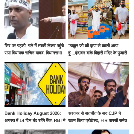
सिर पर पट्टी, गले में तख्ती लेकर पहुंचे
'ठाकुर जी की कृपा से काशी आया
सपा विधायक सचिन यादव, विधानसभा
हूं'...वृंदावन बांके बिहारी मंदिर के पुजारी
से पूरे मानसून सत्र के लिए किया गया
ने किया श्री काशी विश्वनाथ का
निलंबित
जलाभिषेक
Bank Holiday August 2026:
सरकार से बातचीत के बाद CJP ने
अगस्त में 14 दिन बंद रहेंगे बैंक, RBI ने
खत्म किया प्रोटेस्ट, FIR वापसी समेत
जारी की छुट्टियों की लिस्ट​​​​​​​
कई मांगों पर बनी सहमति