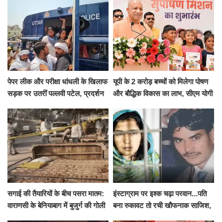
पेपर लीक और परीक्षा धांधली के खिलाफ
यूपी के 2 करोड़ बच्चों को मिलेगा पोषण
सड़क पर उतरीं पल्लवी पटेल, प्रदर्शन
और बौद्धिक विकास का लाभ, सीएम योगी
से पहले पुलिस ने लिया हिरासत में
ने शुरू किया सुपोषण मिशन-2
सगाई की तैयारियों के बीच पसरा मातम:
इंस्टाग्राम पर इश्क चढ़ा परवान...पति
वाराणसी के बेनियाबाग में बुजुर्ग की गोली
बना रुकावट तो रची खौफनाक साजिश,
मारकर हत्या, दो दिन पहले भी हुआ था
खीर में नींद की गोली देकर उतारा मौत