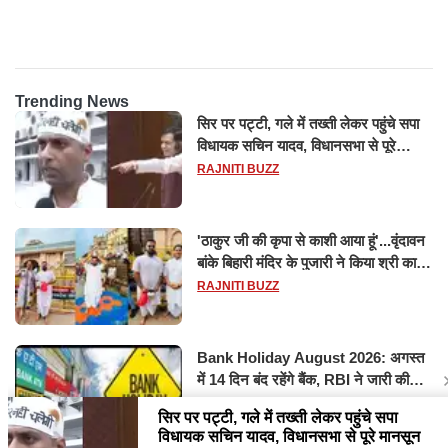
होश
Trending News
सिर पर पट्टी, गले में तख्ती लेकर पहुंचे सपा
विधायक सचिन यादव, विधानसभा से पूरे
मानसून सत्र के लिए किया गया निलंबित
RAJNITI BUZZ
'ठाकुर जी की कृपा से काशी आया हूं'...वृंदावन
बांके बिहारी मंदिर के पुजारी ने किया श्री काशी
विश्वनाथ का जलाभिषेक
RAJNITI BUZZ
Bank Holiday August 2026: अगस्त
में 14 दिन बंद रहेंगे बैंक, RBI ने जारी की
छुट्टियों की लिस्ट​​​​​​​
RAJNITI BUZZ