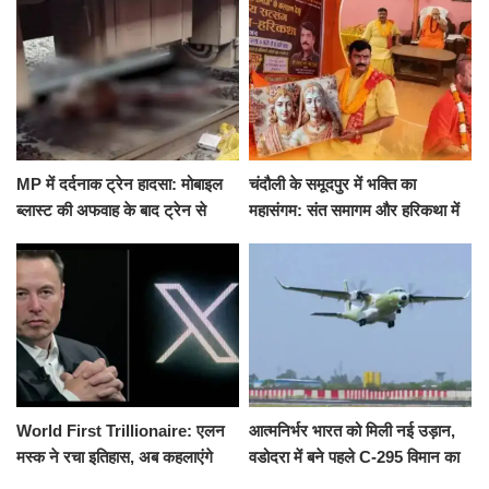
हमला
के घाट
MP में दर्दनाक ट्रेन हादसा: मोबाइल
चंदौली के समूदपुर में भक्ति का
ब्लास्ट की अफवाह के बाद ट्रेन से
महासंगम: संत समागम और हरिकथा में
उतरकर भागे यात्री, दूसरी ट्रेन ने
उमड़ी श्रद्धालुओं की भीड़
रौंदा, 4 की मौत
World First Trillionaire: एलन
आत्मनिर्भर भारत को मिली नई उड़ान,
मस्क ने रचा इतिहास, अब कहलाएंगे
वडोदरा में बने पहले C-295 विमान का
ट्रिलेनियर, नेटवर्थ जान उड़ जाएंगे
सफल परीक्षण