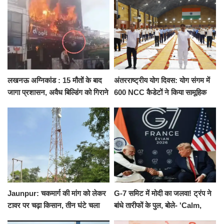
को नहीं...
किराया
लखनऊ अग्निकांड : 15 मौतों के बाद
अंतरराष्ट्रीय योग दिवस: योग संगम में
जागा प्रशासन, अवैध बिल्डिंग को गिराने
600 NCC कैडेटों ने किया सामूहिक
का नोटिस, SIT जांच शुरू
योगाभ्यास, स्वस्थ जीवन का लिया
संकल्प
Jaunpur: चकमार्ग की मांग को लेकर
G-7 समिट में मोदी का जलवा! ट्रंप ने
टावर पर चढ़ा किसान, तीन घंटे चला
बांधे तारीफों के पुल, बोले- 'Calm,
हाईवोल्टेज ड्रामा
Cool and Total Killer'