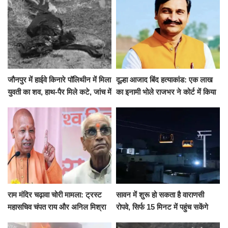
जौनपुर में हाईवे किनारे पॉलिथीन में मिला
दूल्हा आजाद बिंद हत्याकांड: एक लाख
युवती का शव, हाथ-पैर मिले कटे, जांच में
का इनामी भोले राजभर ने कोर्ट में किया
जुटी पुलिस
सरेंडर, 14 दिन के लिए भेजा गया जेल
राम मंदिर चढ़ावा चोरी मामला: ट्रस्ट
सावन में शुरू हो सकता है वाराणसी
महासचिव चंपत राय और अनिल मिश्रा
रोपवे, सिर्फ 15 मिनट में पहुंच सकेंगे
ने दिया इस्तीफा, बोले CM योगी-किसी
कैंट से गोदौलिया, देना होगा इतना