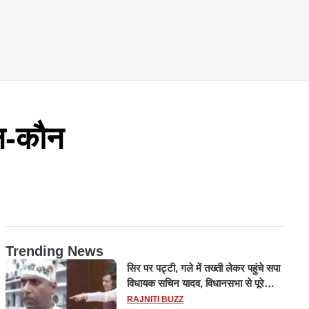
ौन-कौन
Trending News
सिर पर पट्टी, गले में तख्ती लेकर पहुंचे सपा
विधायक सचिन यादव, विधानसभा से पूरे
मानसून सत्र के लिए किया गया निलंबित
RAJNITI BUZZ