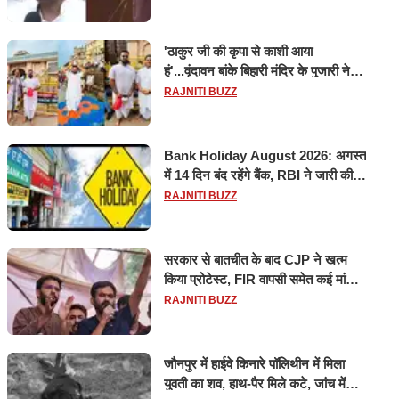
'ठाकुर जी की कृपा से काशी आया
हूं'...वृंदावन बांके बिहारी मंदिर के पुजारी ने
किया श्री काशी विश्वनाथ का जलाभिषेक
RAJNITI BUZZ
Bank Holiday August 2026: अगस्त
में 14 दिन बंद रहेंगे बैंक, RBI ने जारी की
छुट्टियों की लिस्ट​​​​​​​
RAJNITI BUZZ
सरकार से बातचीत के बाद CJP ने खत्म
किया प्रोटेस्ट, FIR वापसी समेत कई मांगों
पर बनी सहमति
RAJNITI BUZZ
जौनपुर में हाईवे किनारे पॉलिथीन में मिला
युवती का शव, हाथ-पैर मिले कटे, जांच में