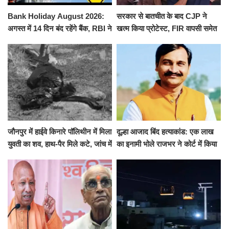
Bank Holiday August 2026:
सरकार से बातचीत के बाद CJP ने
अगस्त में 14 दिन बंद रहेंगे बैंक, RBI ने
खत्म किया प्रोटेस्ट, FIR वापसी समेत
जारी की छुट्टियों की लिस्ट​​​​​​​
कई मांगों पर बनी सहमति
जौनपुर में हाईवे किनारे पॉलिथीन में मिला
दूल्हा आजाद बिंद हत्याकांड: एक लाख
युवती का शव, हाथ-पैर मिले कटे, जांच में
का इनामी भोले राजभर ने कोर्ट में किया
जुटी पुलिस
सरेंडर, 14 दिन के लिए भेजा गया जेल