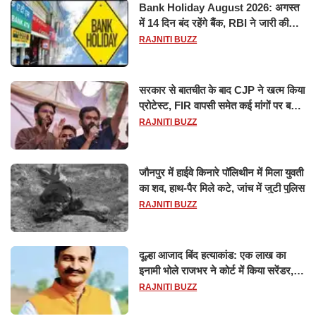
Bank Holiday August 2026: अगस्त
में 14 दिन बंद रहेंगे बैंक, RBI ने जारी की
छुट्टियों की लिस्ट​​​​​​​
RAJNITI BUZZ
सरकार से बातचीत के बाद CJP ने खत्म किया
प्रोटेस्ट, FIR वापसी समेत कई मांगों पर बनी
सहमति
RAJNITI BUZZ
जौनपुर में हाईवे किनारे पॉलिथीन में मिला युवती
का शव, हाथ-पैर मिले कटे, जांच में जुटी पुलिस
RAJNITI BUZZ
दूल्हा आजाद बिंद हत्याकांड: एक लाख का
इनामी भोले राजभर ने कोर्ट में किया सरेंडर,
14 दिन के लिए भेजा गया जेल
RAJNITI BUZZ