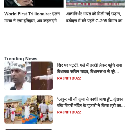
World First Trillionaire: एलन
आत्मनिर्भर भारत को मिली नई उड़ान,
मस्क ने रचा इतिहास, अब कहलाएंगे
वडोदरा में बने पहले C-295 विमान का
ट्रिलेनियर, नेटवर्थ जान उड़ जाएंगे
सफल परीक्षण
होश
Trending News
सिर पर पट्टी, गले में तख्ती लेकर पहुंचे सपा
विधायक सचिन यादव, विधानसभा से पूरे
मानसून सत्र के लिए किया गया निलंबित
RAJNITI BUZZ
'ठाकुर जी की कृपा से काशी आया हूं'...वृंदावन
बांके बिहारी मंदिर के पुजारी ने किया श्री काशी
विश्वनाथ का जलाभिषेक
RAJNITI BUZZ