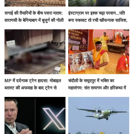
सगाई की तैयारियों के बीच पसरा मातम:
इंस्टाग्राम पर इश्क चढ़ा परवान...पति
वाराणसी के बेनियाबाग में बुजुर्ग की गोली
बना रुकावट तो रची खौफनाक साजिश,
मारकर हत्या, दो दिन पहले भी हुआ था
खीर में नींद की गोली देकर उतारा मौत
हमला
के घाट
MP में दर्दनाक ट्रेन हादसा: मोबाइल
चंदौली के समूदपुर में भक्ति का
ब्लास्ट की अफवाह के बाद ट्रेन से
महासंगम: संत समागम और हरिकथा में
उतरकर भागे यात्री, दूसरी ट्रेन ने
उमड़ी श्रद्धालुओं की भीड़
रौंदा, 4 की मौत