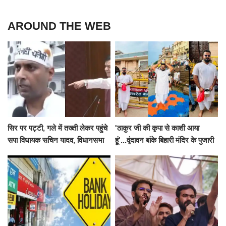
AROUND THE WEB
सिर पर पट्टी, गले में तख्ती लेकर पहुंचे
'ठाकुर जी की कृपा से काशी आया
सपा विधायक सचिन यादव, विधानसभा
हूं'...वृंदावन बांके बिहारी मंदिर के पुजारी
से पूरे मानसून सत्र के लिए किया गया
ने किया श्री काशी विश्वनाथ का
निलंबित
जलाभिषेक