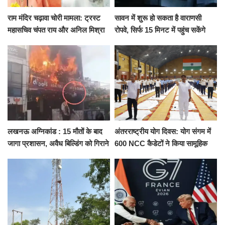
राम मंदिर चढ़ावा चोरी मामला: ट्रस्ट
सावन में शुरू हो सकता है वाराणसी
महासचिव चंपत राय और अनिल मिश्रा
रोपवे, सिर्फ 15 मिनट में पहुंच सकेंगे
ने दिया इस्तीफा, बोले CM योगी-किसी
कैंट से गोदौलिया, देना होगा इतना
को नहीं...
किराया
लखनऊ अग्निकांड : 15 मौतों के बाद
अंतरराष्ट्रीय योग दिवस: योग संगम में
जागा प्रशासन, अवैध बिल्डिंग को गिराने
600 NCC कैडेटों ने किया सामूहिक
का नोटिस, SIT जांच शुरू
योगाभ्यास, स्वस्थ जीवन का लिया
संकल्प