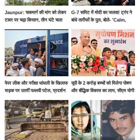
Jaunpur: चकमार्ग की मांग को लेकर
G-7 समिट में मोदी का जलवा! ट्रंप ने
टावर पर चढ़ा किसान, तीन घंटे चला
बांधे तारीफों के पुल, बोले- 'Calm,
हाईवोल्टेज ड्रामा
Cool and Total Killer'
पेपर लीक और परीक्षा धांधली के खिलाफ
यूपी के 2 करोड़ बच्चों को मिलेगा पोषण
सड़क पर उतरीं पल्लवी पटेल, प्रदर्शन
और बौद्धिक विकास का लाभ, सीएम योगी
से पहले पुलिस ने लिया हिरासत में
ने शुरू किया सुपोषण मिशन-2