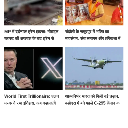
MP में दर्दनाक ट्रेन हादसा: मोबाइल
चंदौली के समूदपुर में भक्ति का
ब्लास्ट की अफवाह के बाद ट्रेन से
महासंगम: संत समागम और हरिकथा में
उतरकर भागे यात्री, दूसरी ट्रेन ने
उमड़ी श्रद्धालुओं की भीड़
रौंदा, 4 की मौत
World First Trillionaire: एलन
आत्मनिर्भर भारत को मिली नई उड़ान,
मस्क ने रचा इतिहास, अब कहलाएंगे
वडोदरा में बने पहले C-295 विमान का
ट्रिलेनियर, नेटवर्थ जान उड़ जाएंगे
सफल परीक्षण
होश