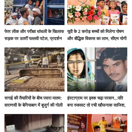
पेपर लीक और परीक्षा धांधली के खिलाफ
यूपी के 2 करोड़ बच्चों को मिलेगा पोषण
सड़क पर उतरीं पल्लवी पटेल, प्रदर्शन
और बौद्धिक विकास का लाभ, सीएम योगी
से पहले पुलिस ने लिया हिरासत में
ने शुरू किया सुपोषण मिशन-2
सगाई की तैयारियों के बीच पसरा मातम:
इंस्टाग्राम पर इश्क चढ़ा परवान...पति
वाराणसी के बेनियाबाग में बुजुर्ग की गोली
बना रुकावट तो रची खौफनाक साजिश,
मारकर हत्या, दो दिन पहले भी हुआ था
खीर में नींद की गोली देकर उतारा मौत
हमला
के घाट