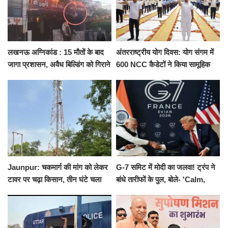
लखनऊ अग्निकांड : 15 मौतों के बाद
अंतरराष्ट्रीय योग दिवस: योग संगम में
जागा प्रशासन, अवैध बिल्डिंग को गिराने
600 NCC कैडेटों ने किया सामूहिक
का नोटिस, SIT जांच शुरू
योगाभ्यास, स्वस्थ जीवन का लिया
संकल्प
Jaunpur: चकमार्ग की मांग को लेकर
G-7 समिट में मोदी का जलवा! ट्रंप ने
टावर पर चढ़ा किसान, तीन घंटे चला
बांधे तारीफों के पुल, बोले- 'Calm,
हाईवोल्टेज ड्रामा
Cool and Total Killer'