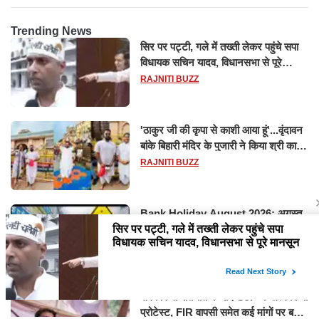
Trending News
सिर पर पट्टी, गले में तख्ती लेकर पहुंचे सपा
विधायक सचिन यादव, विधानसभा से पूरे
मानसून सत्र के लिए किया गया निलंबित
RAJNITI BUZZ
'ठाकुर जी की कृपा से काशी आया हूं'...वृंदावन
बांके बिहारी मंदिर के पुजारी ने किया श्री काशी
विश्वनाथ का जलाभिषेक
RAJNITI BUZZ
Bank Holiday August 2026: अगस्त
में 14 दिन बंद रहेंगे बैंक, RBI ने जारी की
छुट्टियों की लिस्ट​​​​​​​
RAJNITI BUZZ
सरकार से बातचीत के बाद CJP ने खत्म किया
प्रोटेस्ट, FIR वापसी समेत कई मांगों पर बनी