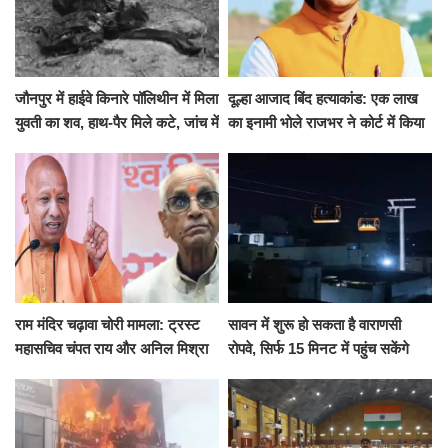
जौनपुर में हाईवे किनारे पॉलिथीन में मिला
दूल्हा आजाद बिंद हत्याकांड: एक लाख
युवती का शव, हाथ-पैर मिले कटे, जांच में
का इनामी भोले राजभर ने कोर्ट में किया
जुटी पुलिस
सरेंडर, 14 दिन के लिए भेजा गया जेल
राम मंदिर चढ़ावा चोरी मामला: ट्रस्ट
सावन में शुरू हो सकता है वाराणसी
महासचिव चंपत राय और अनिल मिश्रा
रोपवे, सिर्फ 15 मिनट में पहुंच सकेंगे
ने दिया इस्तीफा, बोले CM योगी-किसी
कैंट से गोदौलिया, देना होगा इतना
को नहीं...
किराया