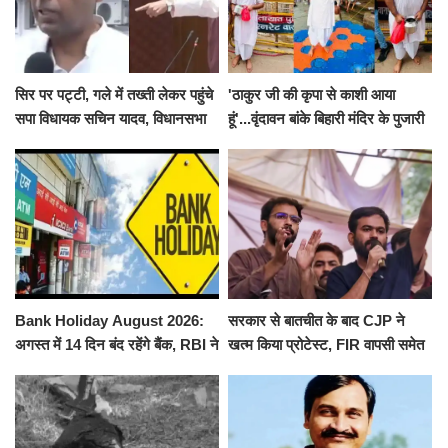
सिर पर पट्टी, गले में तख्ती लेकर पहुंचे
'ठाकुर जी की कृपा से काशी आया
सपा विधायक सचिन यादव, विधानसभा
हूं'...वृंदावन बांके बिहारी मंदिर के पुजारी
से पूरे मानसून सत्र के लिए किया गया
ने किया श्री काशी विश्वनाथ का
निलंबित
जलाभिषेक
Bank Holiday August 2026:
सरकार से बातचीत के बाद CJP ने
अगस्त में 14 दिन बंद रहेंगे बैंक, RBI ने
खत्म किया प्रोटेस्ट, FIR वापसी समेत
जारी की छुट्टियों की लिस्ट​​​​​​​
कई मांगों पर बनी सहमति