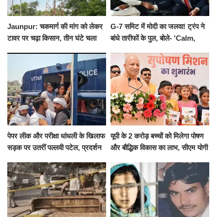
Jaunpur: चकमार्ग की मांग को लेकर
G-7 समिट में मोदी का जलवा! ट्रंप ने
टावर पर चढ़ा किसान, तीन घंटे चला
बांधे तारीफों के पुल, बोले- 'Calm,
हाईवोल्टेज ड्रामा
Cool and Total Killer'
पेपर लीक और परीक्षा धांधली के खिलाफ
यूपी के 2 करोड़ बच्चों को मिलेगा पोषण
सड़क पर उतरीं पल्लवी पटेल, प्रदर्शन
और बौद्धिक विकास का लाभ, सीएम योगी
से पहले पुलिस ने लिया हिरासत में
ने शुरू किया सुपोषण मिशन-2