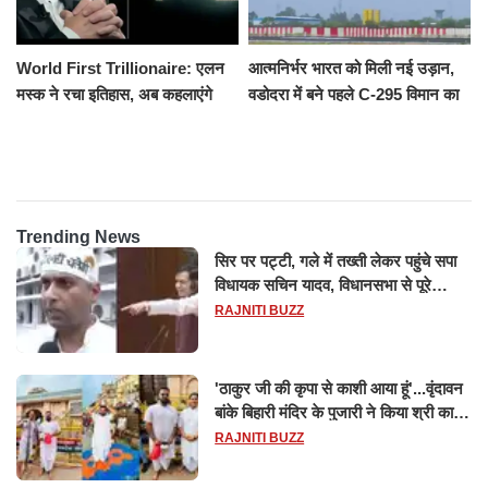
World First Trillionaire: एलन
आत्मनिर्भर भारत को मिली नई उड़ान,
मस्क ने रचा इतिहास, अब कहलाएंगे
वडोदरा में बने पहले C-295 विमान का
ट्रिलेनियर, नेटवर्थ जान उड़ जाएंगे
सफल परीक्षण
होश
Trending News
सिर पर पट्टी, गले में तख्ती लेकर पहुंचे सपा
विधायक सचिन यादव, विधानसभा से पूरे
मानसून सत्र के लिए किया गया निलंबित
RAJNITI BUZZ
'ठाकुर जी की कृपा से काशी आया हूं'...वृंदावन
बांके बिहारी मंदिर के पुजारी ने किया श्री काशी
विश्वनाथ का जलाभिषेक
RAJNITI BUZZ