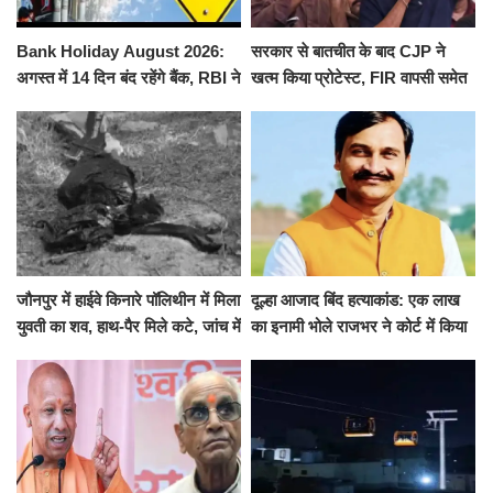
Bank Holiday August 2026:
सरकार से बातचीत के बाद CJP ने
अगस्त में 14 दिन बंद रहेंगे बैंक, RBI ने
खत्म किया प्रोटेस्ट, FIR वापसी समेत
जारी की छुट्टियों की लिस्ट​​​​​​​
कई मांगों पर बनी सहमति
जौनपुर में हाईवे किनारे पॉलिथीन में मिला
दूल्हा आजाद बिंद हत्याकांड: एक लाख
युवती का शव, हाथ-पैर मिले कटे, जांच में
का इनामी भोले राजभर ने कोर्ट में किया
जुटी पुलिस
सरेंडर, 14 दिन के लिए भेजा गया जेल