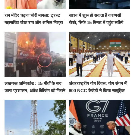
राम मंदिर चढ़ावा चोरी मामला: ट्रस्ट
सावन में शुरू हो सकता है वाराणसी
महासचिव चंपत राय और अनिल मिश्रा
रोपवे, सिर्फ 15 मिनट में पहुंच सकेंगे
ने दिया इस्तीफा, बोले CM योगी-किसी
कैंट से गोदौलिया, देना होगा इतना
को नहीं...
किराया
लखनऊ अग्निकांड : 15 मौतों के बाद
अंतरराष्ट्रीय योग दिवस: योग संगम में
जागा प्रशासन, अवैध बिल्डिंग को गिराने
600 NCC कैडेटों ने किया सामूहिक
का नोटिस, SIT जांच शुरू
योगाभ्यास, स्वस्थ जीवन का लिया
संकल्प