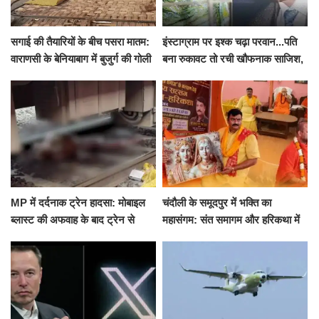
सगाई की तैयारियों के बीच पसरा मातम:
इंस्टाग्राम पर इश्क चढ़ा परवान...पति
वाराणसी के बेनियाबाग में बुजुर्ग की गोली
बना रुकावट तो रची खौफनाक साजिश,
मारकर हत्या, दो दिन पहले भी हुआ था
खीर में नींद की गोली देकर उतारा मौत
हमला
के घाट
MP में दर्दनाक ट्रेन हादसा: मोबाइल
चंदौली के समूदपुर में भक्ति का
ब्लास्ट की अफवाह के बाद ट्रेन से
महासंगम: संत समागम और हरिकथा में
उतरकर भागे यात्री, दूसरी ट्रेन ने
उमड़ी श्रद्धालुओं की भीड़
रौंदा, 4 की मौत