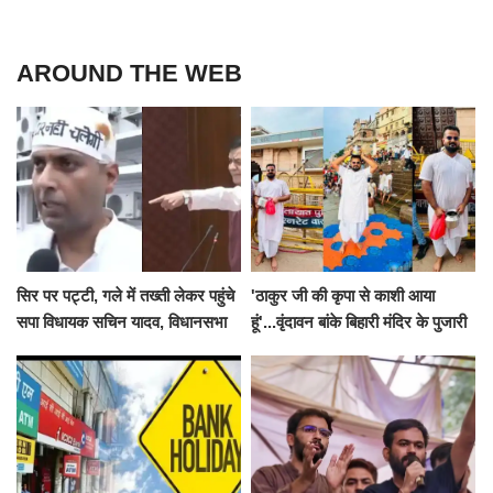
AROUND THE WEB
सिर पर पट्टी, गले में तख्ती लेकर पहुंचे
'ठाकुर जी की कृपा से काशी आया
सपा विधायक सचिन यादव, विधानसभा
हूं'...वृंदावन बांके बिहारी मंदिर के पुजारी
से पूरे मानसून सत्र के लिए किया गया
ने किया श्री काशी विश्वनाथ का
निलंबित
जलाभिषेक