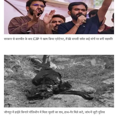
सरकार से बातचीत के बाद CJP ने खत्म किया प्रोटेस्ट, FIR वापसी समेत कई मांगों पर बनी सहमति
जौनपुर में हाईवे किनारे पॉलिथीन में मिला युवती का शव, हाथ-पैर मिले कटे, जांच में जुटी पुलिस