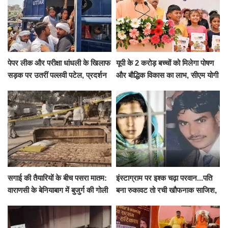
पेपर लीक और परीक्षा धांधली के खिलाफ
यूपी के 2 करोड़ बच्चों को मिलेगा पोषण
सड़क पर उतरीं पल्लवी पटेल, प्रदर्शन
और बौद्धिक विकास का लाभ, सीएम योगी
से पहले पुलिस ने लिया हिरासत में
ने शुरू किया सुपोषण मिशन-2
सगाई की तैयारियों के बीच पसरा मातम:
इंस्टाग्राम पर इश्क चढ़ा परवान...पति
वाराणसी के बेनियाबाग में बुजुर्ग की गोली
बना रुकावट तो रची खौफनाक साजिश,
मारकर हत्या, दो दिन पहले भी हुआ था
खीर में नींद की गोली देकर उतारा मौत
हमला
के घाट