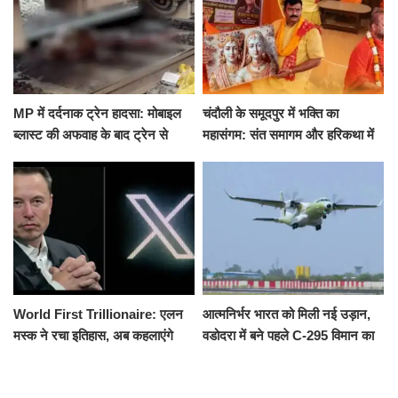
MP में दर्दनाक ट्रेन हादसा: मोबाइल
चंदौली के समूदपुर में भक्ति का
ब्लास्ट की अफवाह के बाद ट्रेन से
महासंगम: संत समागम और हरिकथा में
उतरकर भागे यात्री, दूसरी ट्रेन ने
उमड़ी श्रद्धालुओं की भीड़
रौंदा, 4 की मौत
World First Trillionaire: एलन
आत्मनिर्भर भारत को मिली नई उड़ान,
मस्क ने रचा इतिहास, अब कहलाएंगे
वडोदरा में बने पहले C-295 विमान का
ट्रिलेनियर, नेटवर्थ जान उड़ जाएंगे
सफल परीक्षण
होश