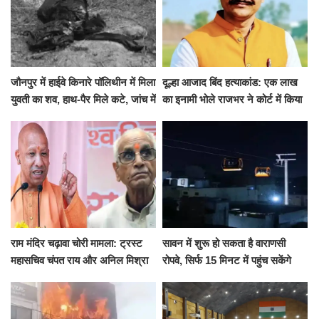
जौनपुर में हाईवे किनारे पॉलिथीन में मिला
दूल्हा आजाद बिंद हत्याकांड: एक लाख
युवती का शव, हाथ-पैर मिले कटे, जांच में
का इनामी भोले राजभर ने कोर्ट में किया
जुटी पुलिस
सरेंडर, 14 दिन के लिए भेजा गया जेल
राम मंदिर चढ़ावा चोरी मामला: ट्रस्ट
सावन में शुरू हो सकता है वाराणसी
महासचिव चंपत राय और अनिल मिश्रा
रोपवे, सिर्फ 15 मिनट में पहुंच सकेंगे
ने दिया इस्तीफा, बोले CM योगी-किसी
कैंट से गोदौलिया, देना होगा इतना
को नहीं...
किराया