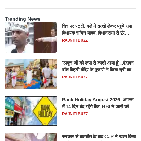
Trending News
सिर पर पट्टी, गले में तख्ती लेकर पहुंचे सपा
विधायक सचिन यादव, विधानसभा से पूरे
मानसून सत्र के लिए किया गया निलंबित
RAJNITI BUZZ
'ठाकुर जी की कृपा से काशी आया हूं'...वृंदावन
बांके बिहारी मंदिर के पुजारी ने किया श्री काशी
विश्वनाथ का जलाभिषेक
RAJNITI BUZZ
Bank Holiday August 2026: अगस्त
में 14 दिन बंद रहेंगे बैंक, RBI ने जारी की
छुट्टियों की लिस्ट​​​​​​​
RAJNITI BUZZ
सरकार से बातचीत के बाद CJP ने खत्म किया