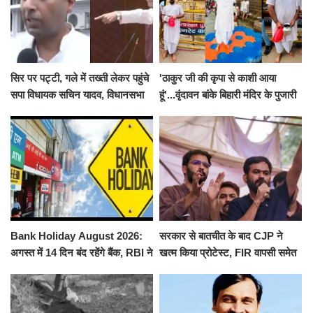
सिर पर पट्टी, गले में तख्ती लेकर पहुंचे
'ठाकुर जी की कृपा से काशी आया
सपा विधायक सचिन यादव, विधानसभा
हूं'...वृंदावन बांके बिहारी मंदिर के पुजारी
से पूरे मानसून सत्र के लिए किया गया
ने किया श्री काशी विश्वनाथ का
निलंबित
जलाभिषेक
Bank Holiday August 2026:
सरकार से बातचीत के बाद CJP ने
अगस्त में 14 दिन बंद रहेंगे बैंक, RBI ने
खत्म किया प्रोटेस्ट, FIR वापसी समेत
जारी की छुट्टियों की लिस्ट​​​​​​​
कई मांगों पर बनी सहमति