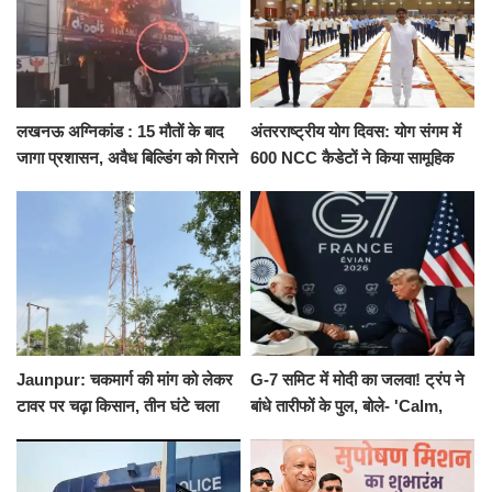
लखनऊ अग्निकांड : 15 मौतों के बाद
अंतरराष्ट्रीय योग दिवस: योग संगम में
जागा प्रशासन, अवैध बिल्डिंग को गिराने
600 NCC कैडेटों ने किया सामूहिक
का नोटिस, SIT जांच शुरू
योगाभ्यास, स्वस्थ जीवन का लिया
संकल्प
Jaunpur: चकमार्ग की मांग को लेकर
G-7 समिट में मोदी का जलवा! ट्रंप ने
टावर पर चढ़ा किसान, तीन घंटे चला
बांधे तारीफों के पुल, बोले- 'Calm,
हाईवोल्टेज ड्रामा
Cool and Total Killer'