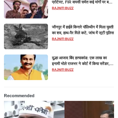
प्रोटेस्ट, FIR वापसी समेत कई मांगों पर बनी
सहमति
RAJNITI BUZZ
जौनपुर में हाईवे किनारे पॉलिथीन में मिला युवती
का शव, हाथ-पैर मिले कटे, जांच में जुटी पुलिस
RAJNITI BUZZ
दूल्हा आजाद बिंद हत्याकांड: एक लाख का
इनामी भोले राजभर ने कोर्ट में किया सरेंडर,
14 दिन के लिए भेजा गया जेल
RAJNITI BUZZ
Recommended