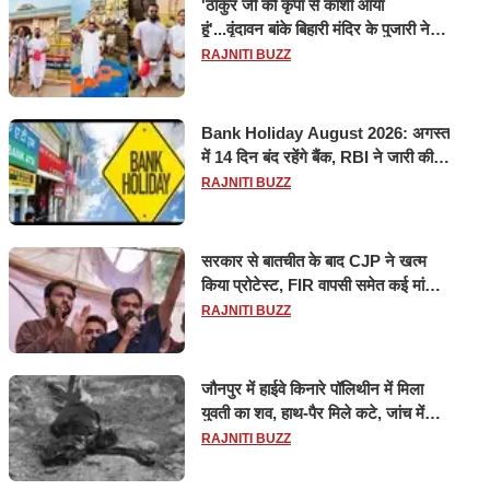
'ठाकुर जी की कृपा से काशी आया
हूं'...वृंदावन बांके बिहारी मंदिर के पुजारी ने
किया श्री काशी विश्वनाथ का जलाभिषेक
RAJNITI BUZZ
Bank Holiday August 2026: अगस्त
में 14 दिन बंद रहेंगे बैंक, RBI ने जारी की
छुट्टियों की लिस्ट​​​​​​​
RAJNITI BUZZ
सरकार से बातचीत के बाद CJP ने खत्म
किया प्रोटेस्ट, FIR वापसी समेत कई मांगों
पर बनी सहमति
RAJNITI BUZZ
जौनपुर में हाईवे किनारे पॉलिथीन में मिला
युवती का शव, हाथ-पैर मिले कटे, जांच में
जुटी पुलिस
RAJNITI BUZZ