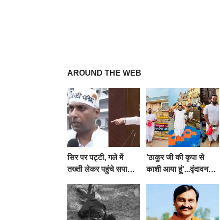
AROUND THE WEB
सिर पर पट्टी, गले में
'ठाकुर जी की कृपा से
तख्ती लेकर पहुंचे सपा
काशी आया हूं'...वृंदावन
विधायक सचिन यादव,
बांके बिहारी मंदिर के पुजारी
विधानसभा से पूरे मानसून
ने किया श्री काशी
सत्र के लिए किया गया
विश्वनाथ का जलाभिषेक
निलंबित