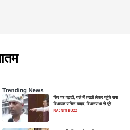
मातम
Trending News
सिर पर पट्टी, गले में तख्ती लेकर पहुंचे सपा
विधायक सचिन यादव, विधानसभा से पूरे
मानसून सत्र के लिए किया गया निलंबित
RAJNITI BUZZ