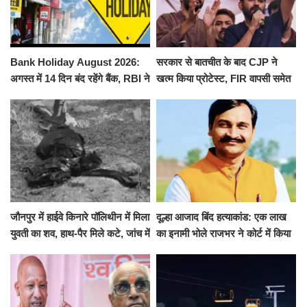
Bank Holiday August 2026:
सरकार से बातचीत के बाद CJP ने
अगस्त में 14 दिन बंद रहेंगे बैंक, RBI ने
खत्म किया प्रोटेस्ट, FIR वापसी समेत
जारी की छुट्टियों की लिस्ट​​​​​​​
कई मांगों पर बनी सहमति
जौनपुर में हाईवे किनारे पॉलिथीन में मिला
दूल्हा आजाद बिंद हत्याकांड: एक लाख
युवती का शव, हाथ-पैर मिले कटे, जांच में
का इनामी भोले राजभर ने कोर्ट में किया
जुटी पुलिस
सरेंडर, 14 दिन के लिए भेजा गया जेल