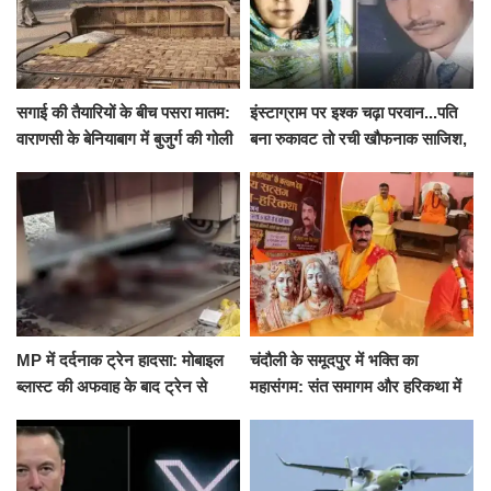
सगाई की तैयारियों के बीच पसरा मातम:
इंस्टाग्राम पर इश्क चढ़ा परवान...पति
वाराणसी के बेनियाबाग में बुजुर्ग की गोली
बना रुकावट तो रची खौफनाक साजिश,
मारकर हत्या, दो दिन पहले भी हुआ था
खीर में नींद की गोली देकर उतारा मौत
हमला
के घाट
MP में दर्दनाक ट्रेन हादसा: मोबाइल
चंदौली के समूदपुर में भक्ति का
ब्लास्ट की अफवाह के बाद ट्रेन से
महासंगम: संत समागम और हरिकथा में
उतरकर भागे यात्री, दूसरी ट्रेन ने
उमड़ी श्रद्धालुओं की भीड़
रौंदा, 4 की मौत