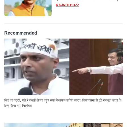
14 दिन के लिए भेजा गया जेल
RAJNITI BUZZ
Recommended
सिर पर पट्टी, गले में तख्ती लेकर पहुंचे सपा विधायक सचिन यादव, विधानसभा से पूरे मानसून सत्र के
लिए किया गया निलंबित