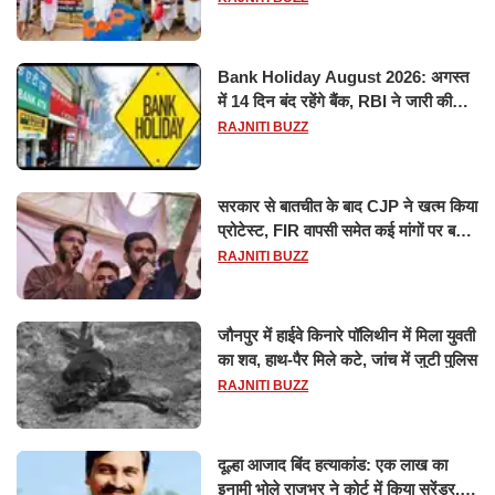
Bank Holiday August 2026: अगस्त
में 14 दिन बंद रहेंगे बैंक, RBI ने जारी की
छुट्टियों की लिस्ट​​​​​​​
RAJNITI BUZZ
सरकार से बातचीत के बाद CJP ने खत्म किया
प्रोटेस्ट, FIR वापसी समेत कई मांगों पर बनी
सहमति
RAJNITI BUZZ
जौनपुर में हाईवे किनारे पॉलिथीन में मिला युवती
का शव, हाथ-पैर मिले कटे, जांच में जुटी पुलिस
RAJNITI BUZZ
दूल्हा आजाद बिंद हत्याकांड: एक लाख का
इनामी भोले राजभर ने कोर्ट में किया सरेंडर,