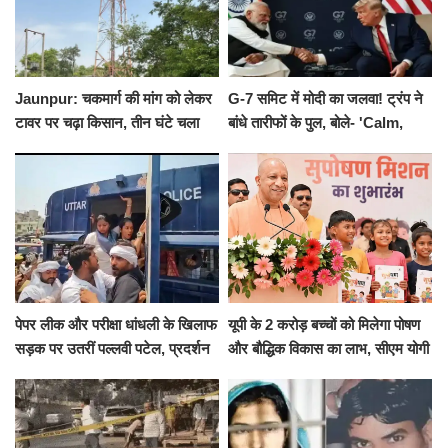
Jaunpur: चकमार्ग की मांग को लेकर
G-7 समिट में मोदी का जलवा! ट्रंप ने
टावर पर चढ़ा किसान, तीन घंटे चला
बांधे तारीफों के पुल, बोले- 'Calm,
हाईवोल्टेज ड्रामा
Cool and Total Killer'
पेपर लीक और परीक्षा धांधली के खिलाफ
यूपी के 2 करोड़ बच्चों को मिलेगा पोषण
सड़क पर उतरीं पल्लवी पटेल, प्रदर्शन
और बौद्धिक विकास का लाभ, सीएम योगी
से पहले पुलिस ने लिया हिरासत में
ने शुरू किया सुपोषण मिशन-2