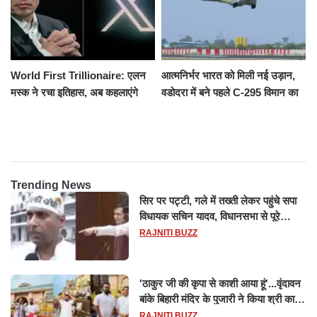
World First Trillionaire: एलन
आत्मनिर्भर भारत को मिली नई उड़ान,
मस्क ने रचा इतिहास, अब कहलाएंगे
वडोदरा में बने पहले C-295 विमान का
ट्रिलेनियर, नेटवर्थ जान उड़ जाएंगे
सफल परीक्षण
होश
Trending News
सिर पर पट्टी, गले में तख्ती लेकर पहुंचे सपा
विधायक सचिन यादव, विधानसभा से पूरे
मानसून सत्र के लिए किया गया निलंबित
RAJNITI BUZZ
'ठाकुर जी की कृपा से काशी आया हूं'...वृंदावन
बांके बिहारी मंदिर के पुजारी ने किया श्री काशी
विश्वनाथ का जलाभिषेक
RAJNITI BUZZ