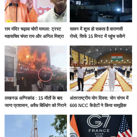
राम मंदिर चढ़ावा चोरी मामला: ट्रस्ट
सावन में शुरू हो सकता है वाराणसी
महासचिव चंपत राय और अनिल मिश्रा
रोपवे, सिर्फ 15 मिनट में पहुंच सकेंगे
ने दिया इस्तीफा, बोले CM योगी-किसी
कैंट से गोदौलिया, देना होगा इतना
को नहीं...
किराया
लखनऊ अग्निकांड : 15 मौतों के बाद
अंतरराष्ट्रीय योग दिवस: योग संगम में
जागा प्रशासन, अवैध बिल्डिंग को गिराने
600 NCC कैडेटों ने किया सामूहिक
का नोटिस, SIT जांच शुरू
योगाभ्यास, स्वस्थ जीवन का लिया
संकल्प