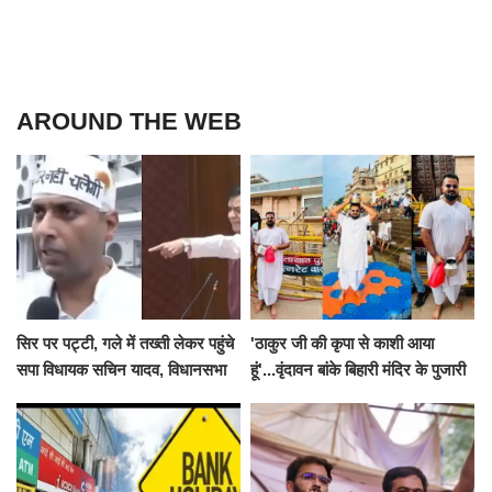
AROUND THE WEB
सिर पर पट्टी, गले में तख्ती लेकर पहुंचे
'ठाकुर जी की कृपा से काशी आया
सपा विधायक सचिन यादव, विधानसभा
हूं'...वृंदावन बांके बिहारी मंदिर के पुजारी
से पूरे मानसून सत्र के लिए किया गया
ने किया श्री काशी विश्वनाथ का
निलंबित
जलाभिषेक