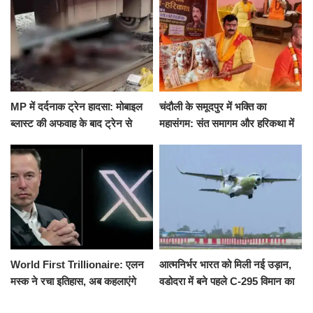
MP में दर्दनाक ट्रेन हादसा: मोबाइल
चंदौली के समूदपुर में भक्ति का
ब्लास्ट की अफवाह के बाद ट्रेन से
महासंगम: संत समागम और हरिकथा में
उतरकर भागे यात्री, दूसरी ट्रेन ने
उमड़ी श्रद्धालुओं की भीड़
रौंदा, 4 की मौत
World First Trillionaire: एलन
आत्मनिर्भर भारत को मिली नई उड़ान,
मस्क ने रचा इतिहास, अब कहलाएंगे
वडोदरा में बने पहले C-295 विमान का
ट्रिलेनियर, नेटवर्थ जान उड़ जाएंगे
सफल परीक्षण