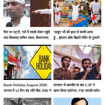
सिर पर पट्टी, गले में तख्ती लेकर पहुंचे
'ठाकुर जी की कृपा से काशी आया
सपा विधायक सचिन यादव, विधानसभा
हूं'...वृंदावन बांके बिहारी मंदिर के पुजारी
से पूरे मानसून सत्र के लिए किया गया
ने किया श्री काशी विश्वनाथ का
निलंबित
जलाभिषेक
Bank Holiday August 2026:
सरकार से बातचीत के बाद CJP ने
अगस्त में 14 दिन बंद रहेंगे बैंक, RBI ने
खत्म किया प्रोटेस्ट, FIR वापसी समेत
जारी की छुट्टियों की लिस्ट​​​​​​​
कई मांगों पर बनी सहमति