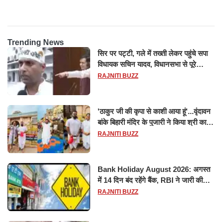
होश
Trending News
सिर पर पट्टी, गले में तख्ती लेकर पहुंचे सपा
विधायक सचिन यादव, विधानसभा से पूरे
मानसून सत्र के लिए किया गया निलंबित
RAJNITI BUZZ
'ठाकुर जी की कृपा से काशी आया हूं'...वृंदावन
बांके बिहारी मंदिर के पुजारी ने किया श्री काशी
विश्वनाथ का जलाभिषेक
RAJNITI BUZZ
Bank Holiday August 2026: अगस्त
में 14 दिन बंद रहेंगे बैंक, RBI ने जारी की
छुट्टियों की लिस्ट​​​​​​​
RAJNITI BUZZ