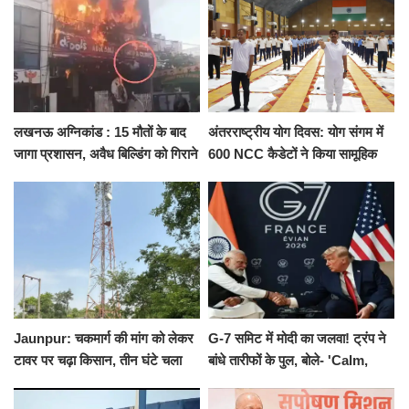
लखनऊ अग्निकांड : 15 मौतों के बाद
अंतरराष्ट्रीय योग दिवस: योग संगम में
जागा प्रशासन, अवैध बिल्डिंग को गिराने
600 NCC कैडेटों ने किया सामूहिक
का नोटिस, SIT जांच शुरू
योगाभ्यास, स्वस्थ जीवन का लिया
संकल्प
Jaunpur: चकमार्ग की मांग को लेकर
G-7 समिट में मोदी का जलवा! ट्रंप ने
टावर पर चढ़ा किसान, तीन घंटे चला
बांधे तारीफों के पुल, बोले- 'Calm,
हाईवोल्टेज ड्रामा
Cool and Total Killer'