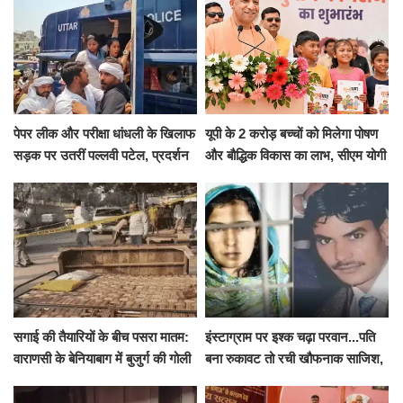
पेपर लीक और परीक्षा धांधली के खिलाफ
यूपी के 2 करोड़ बच्चों को मिलेगा पोषण
सड़क पर उतरीं पल्लवी पटेल, प्रदर्शन
और बौद्धिक विकास का लाभ, सीएम योगी
से पहले पुलिस ने लिया हिरासत में
ने शुरू किया सुपोषण मिशन-2
सगाई की तैयारियों के बीच पसरा मातम:
इंस्टाग्राम पर इश्क चढ़ा परवान...पति
वाराणसी के बेनियाबाग में बुजुर्ग की गोली
बना रुकावट तो रची खौफनाक साजिश,
मारकर हत्या, दो दिन पहले भी हुआ था
खीर में नींद की गोली देकर उतारा मौत
हमला
के घाट