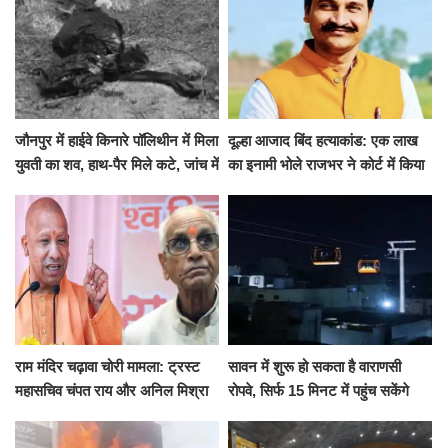
जौनपुर में हाईवे किनारे पॉलिथीन में मिला
दूल्हा आजाद बिंद हत्याकांड: एक लाख
युवती का शव, हाथ-पैर मिले कटे, जांच में
का इनामी भोले राजभर ने कोर्ट में किया
जुटी पुलिस
सरेंडर, 14 दिन के लिए भेजा गया जेल
राम मंदिर चढ़ावा चोरी मामला: ट्रस्ट
सावन में शुरू हो सकता है वाराणसी
महासचिव चंपत राय और अनिल मिश्रा
रोपवे, सिर्फ 15 मिनट में पहुंच सकेंगे
ने दिया इस्तीफा, बोले CM योगी-किसी
कैंट से गोदौलिया, देना होगा इतना
को नहीं...
किराया