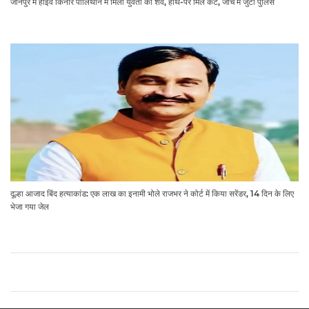
जौनपुर में हाईवे किनारे पॉलिथीन में मिला युवती का शव, हाथ-पैर मिले कटे, जांच में जुटी पुलिस
दूल्हा आजाद बिंद हत्याकांड: एक लाख का इनामी भोले राजभर ने कोर्ट में किया सरेंडर, 14 दिन के लिए
भेजा गया जेल