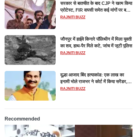
सरकार से बातचीत के बाद CJP ने खत्म किया
प्रोटेस्ट, FIR वापसी समेत कई मांगों पर बनी
सहमति
RAJNITI BUZZ
जौनपुर में हाईवे किनारे पॉलिथीन में मिला युवती
का शव, हाथ-पैर मिले कटे, जांच में जुटी पुलिस
RAJNITI BUZZ
दूल्हा आजाद बिंद हत्याकांड: एक लाख का
इनामी भोले राजभर ने कोर्ट में किया सरेंडर,
14 दिन के लिए भेजा गया जेल
RAJNITI BUZZ
Recommended