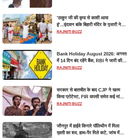
'ठाकुर जी की कृपा से काशी आया
हूं'...वृंदावन बांके बिहारी मंदिर के पुजारी ने
किया श्री काशी विश्वनाथ का जलाभिषेक
RAJNITI BUZZ
Bank Holiday August 2026: अगस्त
में 14 दिन बंद रहेंगे बैंक, RBI ने जारी की
छुट्टियों की लिस्ट​​​​​​​
RAJNITI BUZZ
सरकार से बातचीत के बाद CJP ने खत्म
किया प्रोटेस्ट, FIR वापसी समेत कई मांगों
पर बनी सहमति
RAJNITI BUZZ
जौनपुर में हाईवे किनारे पॉलिथीन में मिला
युवती का शव, हाथ-पैर मिले कटे, जांच में