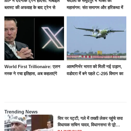
MP में दर्दनाक ट्रेन हादसा: मोबाइल
चंदौली के समूदपुर में भक्ति का
ब्लास्ट की अफवाह के बाद ट्रेन से
महासंगम: संत समागम और हरिकथा में
उतरकर भागे यात्री, दूसरी ट्रेन ने
उमड़ी श्रद्धालुओं की भीड़
रौंदा, 4 की मौत
World First Trillionaire: एलन
आत्मनिर्भर भारत को मिली नई उड़ान,
मस्क ने रचा इतिहास, अब कहलाएंगे
वडोदरा में बने पहले C-295 विमान का
ट्रिलेनियर, नेटवर्थ जान उड़ जाएंगे
सफल परीक्षण
होश
Trending News
सिर पर पट्टी, गले में तख्ती लेकर पहुंचे सपा
विधायक सचिन यादव, विधानसभा से पूरे