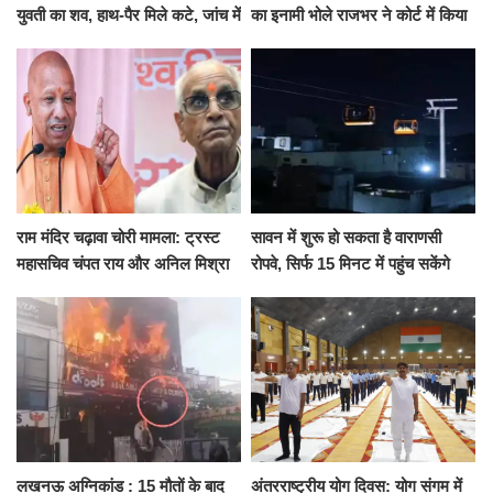
युवती का शव, हाथ-पैर मिले कटे, जांच में
का इनामी भोले राजभर ने कोर्ट में किया
जुटी पुलिस
सरेंडर, 14 दिन के लिए भेजा गया जेल
राम मंदिर चढ़ावा चोरी मामला: ट्रस्ट
सावन में शुरू हो सकता है वाराणसी
महासचिव चंपत राय और अनिल मिश्रा
रोपवे, सिर्फ 15 मिनट में पहुंच सकेंगे
ने दिया इस्तीफा, बोले CM योगी-किसी
कैंट से गोदौलिया, देना होगा इतना
को नहीं...
किराया
लखनऊ अग्निकांड : 15 मौतों के बाद
अंतरराष्ट्रीय योग दिवस: योग संगम में