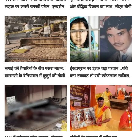
सड़क पर उतरीं पल्लवी पटेल, प्रदर्शन
और बौद्धिक विकास का लाभ, सीएम योगी
से पहले पुलिस ने लिया हिरासत में
ने शुरू किया सुपोषण मिशन-2
सगाई की तैयारियों के बीच पसरा मातम:
इंस्टाग्राम पर इश्क चढ़ा परवान...पति
वाराणसी के बेनियाबाग में बुजुर्ग की गोली
बना रुकावट तो रची खौफनाक साजिश,
मारकर हत्या, दो दिन पहले भी हुआ था
खीर में नींद की गोली देकर उतारा मौत
हमला
के घाट