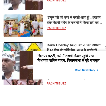
मानसून सत्र के लिए किया गया निलंबित
RAJNITI BUZZ
'ठाकुर जी की कृपा से काशी आया हूं'...वृंदावन
बांके बिहारी मंदिर के पुजारी ने किया श्री काशी
विश्वनाथ का जलाभिषेक
RAJNITI BUZZ
Bank Holiday August 2026: अगस्त
में 14 दिन बंद रहेंगे बैंक, RBI ने जारी की
छुट्टियों की लिस्ट​​​​​​​
RAJNITI BUZZ
सरकार से बातचीत के बाद CJP ने खत्म किया
प्रोटेस्ट, FIR वापसी समेत कई मांगों पर बनी
सहमति
RAJNITI BUZZ
जौनपुर में हाईवे किनारे पॉलिथीन में मिला युवती
का शव, हाथ-पैर मिले कटे, जांच में जुटी पुलिस