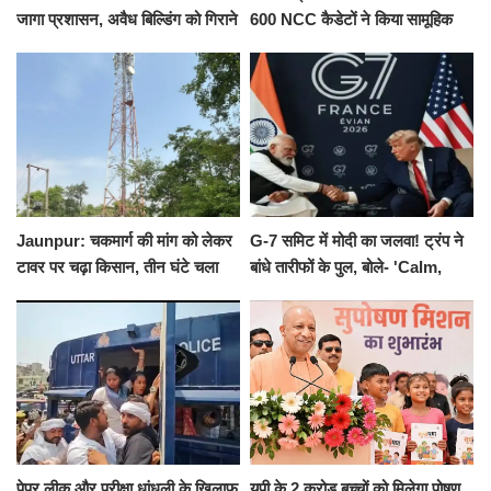
जागा प्रशासन, अवैध बिल्डिंग को गिराने
600 NCC कैडेटों ने किया सामूहिक
का नोटिस, SIT जांच शुरू
योगाभ्यास, स्वस्थ जीवन का लिया
संकल्प
Jaunpur: चकमार्ग की मांग को लेकर
G-7 समिट में मोदी का जलवा! ट्रंप ने
टावर पर चढ़ा किसान, तीन घंटे चला
बांधे तारीफों के पुल, बोले- 'Calm,
हाईवोल्टेज ड्रामा
Cool and Total Killer'
पेपर लीक और परीक्षा धांधली के खिलाफ
यूपी के 2 करोड़ बच्चों को मिलेगा पोषण