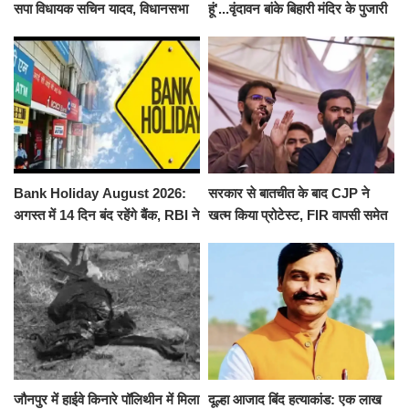
सपा विधायक सचिन यादव, विधानसभा
हूं'...वृंदावन बांके बिहारी मंदिर के पुजारी
से पूरे मानसून सत्र के लिए किया गया
ने किया श्री काशी विश्वनाथ का
निलंबित
जलाभिषेक
Bank Holiday August 2026:
सरकार से बातचीत के बाद CJP ने
अगस्त में 14 दिन बंद रहेंगे बैंक, RBI ने
खत्म किया प्रोटेस्ट, FIR वापसी समेत
जारी की छुट्टियों की लिस्ट​​​​​​​
कई मांगों पर बनी सहमति
जौनपुर में हाईवे किनारे पॉलिथीन में मिला
दूल्हा आजाद बिंद हत्याकांड: एक लाख