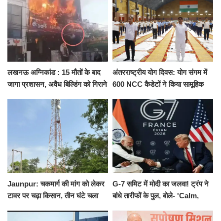
लखनऊ अग्निकांड : 15 मौतों के बाद
अंतरराष्ट्रीय योग दिवस: योग संगम में
जागा प्रशासन, अवैध बिल्डिंग को गिराने
600 NCC कैडेटों ने किया सामूहिक
का नोटिस, SIT जांच शुरू
योगाभ्यास, स्वस्थ जीवन का लिया
संकल्प
Jaunpur: चकमार्ग की मांग को लेकर
G-7 समिट में मोदी का जलवा! ट्रंप ने
टावर पर चढ़ा किसान, तीन घंटे चला
बांधे तारीफों के पुल, बोले- 'Calm,
हाईवोल्टेज ड्रामा
Cool and Total Killer'