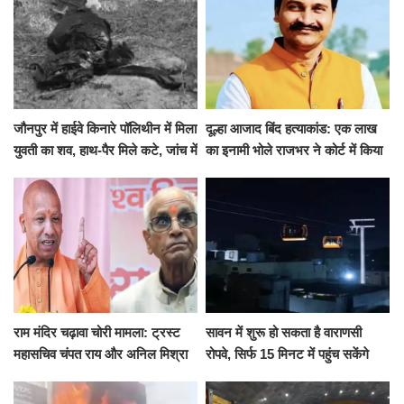
जौनपुर में हाईवे किनारे पॉलिथीन में मिला
दूल्हा आजाद बिंद हत्याकांड: एक लाख
युवती का शव, हाथ-पैर मिले कटे, जांच में
का इनामी भोले राजभर ने कोर्ट में किया
जुटी पुलिस
सरेंडर, 14 दिन के लिए भेजा गया जेल
राम मंदिर चढ़ावा चोरी मामला: ट्रस्ट
सावन में शुरू हो सकता है वाराणसी
महासचिव चंपत राय और अनिल मिश्रा
रोपवे, सिर्फ 15 मिनट में पहुंच सकेंगे
ने दिया इस्तीफा, बोले CM योगी-किसी
कैंट से गोदौलिया, देना होगा इतना
को नहीं...
किराया