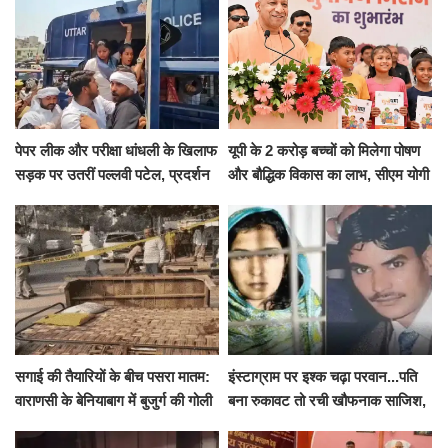
पेपर लीक और परीक्षा धांधली के खिलाफ
यूपी के 2 करोड़ बच्चों को मिलेगा पोषण
सड़क पर उतरीं पल्लवी पटेल, प्रदर्शन
और बौद्धिक विकास का लाभ, सीएम योगी
से पहले पुलिस ने लिया हिरासत में
ने शुरू किया सुपोषण मिशन-2
सगाई की तैयारियों के बीच पसरा मातम:
इंस्टाग्राम पर इश्क चढ़ा परवान...पति
वाराणसी के बेनियाबाग में बुजुर्ग की गोली
बना रुकावट तो रची खौफनाक साजिश,
मारकर हत्या, दो दिन पहले भी हुआ था
खीर में नींद की गोली देकर उतारा मौत