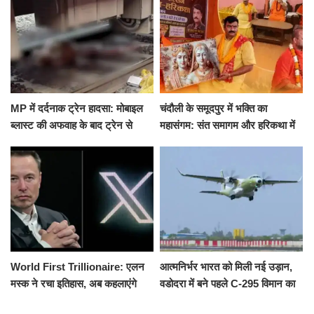
हमला
के घाट
MP में दर्दनाक ट्रेन हादसा: मोबाइल
चंदौली के समूदपुर में भक्ति का
ब्लास्ट की अफवाह के बाद ट्रेन से
महासंगम: संत समागम और हरिकथा में
उतरकर भागे यात्री, दूसरी ट्रेन ने
उमड़ी श्रद्धालुओं की भीड़
रौंदा, 4 की मौत
World First Trillionaire: एलन
आत्मनिर्भर भारत को मिली नई उड़ान,
मस्क ने रचा इतिहास, अब कहलाएंगे
वडोदरा में बने पहले C-295 विमान का
ट्रिलेनियर, नेटवर्थ जान उड़ जाएंगे
सफल परीक्षण