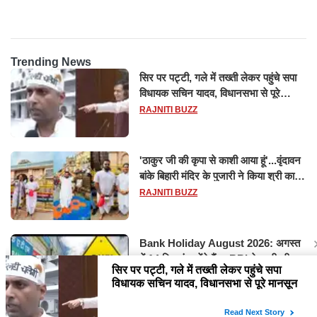
होश
Trending News
सिर पर पट्टी, गले में तख्ती लेकर पहुंचे सपा
विधायक सचिन यादव, विधानसभा से पूरे
मानसून सत्र के लिए किया गया निलंबित
RAJNITI BUZZ
'ठाकुर जी की कृपा से काशी आया हूं'...वृंदावन
बांके बिहारी मंदिर के पुजारी ने किया श्री काशी
विश्वनाथ का जलाभिषेक
RAJNITI BUZZ
Bank Holiday August 2026: अगस्त
में 14 दिन बंद रहेंगे बैंक, RBI ने जारी की
छुट्टियों की लिस्ट​​​​​​​
RAJNITI BUZZ