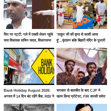
सिर पर पट्टी, गले में तख्ती लेकर पहुंचे
'ठाकुर जी की कृपा से काशी आया
सपा विधायक सचिन यादव, विधानसभा
हूं'...वृंदावन बांके बिहारी मंदिर के पुजारी
से पूरे मानसून सत्र के लिए किया गया
ने किया श्री काशी विश्वनाथ का
निलंबित
जलाभिषेक
Bank Holiday August 2026:
सरकार से बातचीत के बाद CJP ने
अगस्त में 14 दिन बंद रहेंगे बैंक, RBI ने
खत्म किया प्रोटेस्ट, FIR वापसी समेत
जारी की छुट्टियों की लिस्ट​​​​​​​
कई मांगों पर बनी सहमति