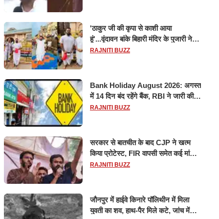
'ठाकुर जी की कृपा से काशी आया
हूं'...वृंदावन बांके बिहारी मंदिर के पुजारी ने
किया श्री काशी विश्वनाथ का जलाभिषेक
RAJNITI BUZZ
Bank Holiday August 2026: अगस्त
में 14 दिन बंद रहेंगे बैंक, RBI ने जारी की
छुट्टियों की लिस्ट​​​​​​​
RAJNITI BUZZ
सरकार से बातचीत के बाद CJP ने खत्म
किया प्रोटेस्ट, FIR वापसी समेत कई मांगों
पर बनी सहमति
RAJNITI BUZZ
जौनपुर में हाईवे किनारे पॉलिथीन में मिला
युवती का शव, हाथ-पैर मिले कटे, जांच में