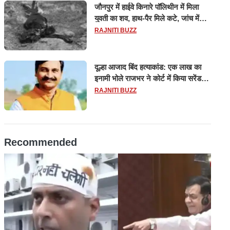
जौनपुर में हाईवे किनारे पॉलिथीन में मिला
युवती का शव, हाथ-पैर मिले कटे, जांच में
जुटी पुलिस
RAJNITI BUZZ
दूल्हा आजाद बिंद हत्याकांड: एक लाख का
इनामी भोले राजभर ने कोर्ट में किया सरेंडर,
14 दिन के लिए भेजा गया जेल
RAJNITI BUZZ
Recommended