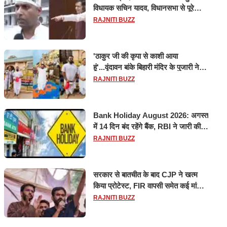
विधायक सचिन यादव, विधानसभा से पूरे
मानसून सत्र के लिए किया गया निलंबित
RAJNITI BUZZ
'ठाकुर जी की कृपा से काशी आया
हूं'...वृंदावन बांके बिहारी मंदिर के पुजारी ने
किया श्री काशी विश्वनाथ का जलाभिषेक
RAJNITI BUZZ
Bank Holiday August 2026: अगस्त
में 14 दिन बंद रहेंगे बैंक, RBI ने जारी की
छुट्टियों की लिस्ट​​​​​​​
RAJNITI BUZZ
सरकार से बातचीत के बाद CJP ने खत्म
किया प्रोटेस्ट, FIR वापसी समेत कई मांगों
पर बनी सहमति
RAJNITI BUZZ