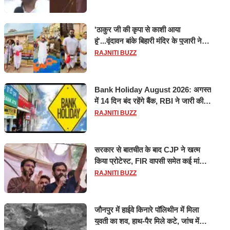
'ठाकुर जी की कृपा से काशी आया
हूं'...वृंदावन बांके बिहारी मंदिर के पुजारी ने
किया श्री काशी विश्वनाथ का जलाभिषेक
RAJNITI BUZZ
Bank Holiday August 2026: अगस्त
में 14 दिन बंद रहेंगे बैंक, RBI ने जारी की
छुट्टियों की लिस्ट​​​​​​​
RAJNITI BUZZ
सरकार से बातचीत के बाद CJP ने खत्म
किया प्रोटेस्ट, FIR वापसी समेत कई मांगों
पर बनी सहमति
RAJNITI BUZZ
जौनपुर में हाईवे किनारे पॉलिथीन में मिला
युवती का शव, हाथ-पैर मिले कटे, जांच में