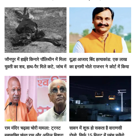
जारी की छुट्टियों की लिस्ट​​​​​​​
कई मांगों पर बनी सहमति
जौनपुर में हाईवे किनारे पॉलिथीन में मिला
दूल्हा आजाद बिंद हत्याकांड: एक लाख
युवती का शव, हाथ-पैर मिले कटे, जांच में
का इनामी भोले राजभर ने कोर्ट में किया
जुटी पुलिस
सरेंडर, 14 दिन के लिए भेजा गया जेल
राम मंदिर चढ़ावा चोरी मामला: ट्रस्ट
सावन में शुरू हो सकता है वाराणसी
महासचिव चंपत राय और अनिल मिश्रा
रोपवे, सिर्फ 15 मिनट में पहुंच सकेंगे