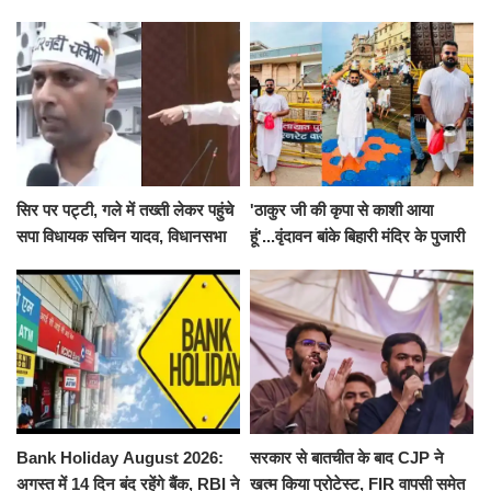
सिर पर पट्टी, गले में तख्ती लेकर पहुंचे
'ठाकुर जी की कृपा से काशी आया
सपा विधायक सचिन यादव, विधानसभा
हूं'...वृंदावन बांके बिहारी मंदिर के पुजारी
से पूरे मानसून सत्र के लिए किया गया
ने किया श्री काशी विश्वनाथ का
निलंबित
जलाभिषेक
Bank Holiday August 2026:
सरकार से बातचीत के बाद CJP ने
अगस्त में 14 दिन बंद रहेंगे बैंक, RBI ने
खत्म किया प्रोटेस्ट, FIR वापसी समेत