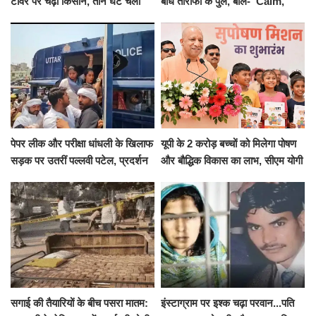
टावर पर चढ़ा किसान, तीन घंटे चला
बांधे तारीफों के पुल, बोले- 'Calm,
हाईवोल्टेज ड्रामा
Cool and Total Killer'
पेपर लीक और परीक्षा धांधली के खिलाफ
यूपी के 2 करोड़ बच्चों को मिलेगा पोषण
सड़क पर उतरीं पल्लवी पटेल, प्रदर्शन
और बौद्धिक विकास का लाभ, सीएम योगी
से पहले पुलिस ने लिया हिरासत में
ने शुरू किया सुपोषण मिशन-2
सगाई की तैयारियों के बीच पसरा मातम:
इंस्टाग्राम पर इश्क चढ़ा परवान...पति