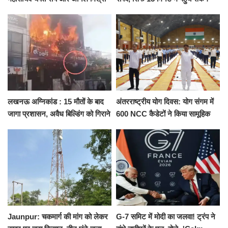
ने दिया इस्तीफा, बोले CM योगी-किसी
कैंट से गोदौलिया, देना होगा इतना
को नहीं...
किराया
लखनऊ अग्निकांड : 15 मौतों के बाद
अंतरराष्ट्रीय योग दिवस: योग संगम में
जागा प्रशासन, अवैध बिल्डिंग को गिराने
600 NCC कैडेटों ने किया सामूहिक
का नोटिस, SIT जांच शुरू
योगाभ्यास, स्वस्थ जीवन का लिया
संकल्प
Jaunpur: चकमार्ग की मांग को लेकर
G-7 समिट में मोदी का जलवा! ट्रंप ने