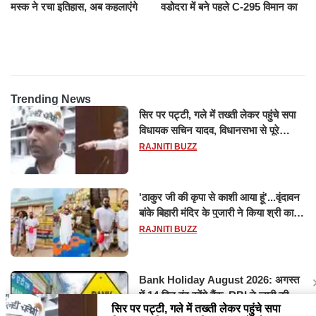
मस्क ने रचा इतिहास, अब कहलाएंगे
वडोदरा में बने पहले C-295 विमान का
ट्रिलेनियर, नेटवर्थ जान उड़ जाएंगे
सफल परीक्षण
होश
Trending News
सिर पर पट्टी, गले में तख्ती लेकर पहुंचे सपा
विधायक सचिन यादव, विधानसभा से पूरे
मानसून सत्र के लिए किया गया निलंबित
RAJNITI BUZZ
'ठाकुर जी की कृपा से काशी आया हूं'...वृंदावन
बांके बिहारी मंदिर के पुजारी ने किया श्री काशी
विश्वनाथ का जलाभिषेक
RAJNITI BUZZ
Bank Holiday August 2026: अगस्त
में 14 दिन बंद रहेंगे बैंक, RBI ने जारी की
छुट्टियों की लिस्ट​​​​​​​
RAJNITI BUZZ