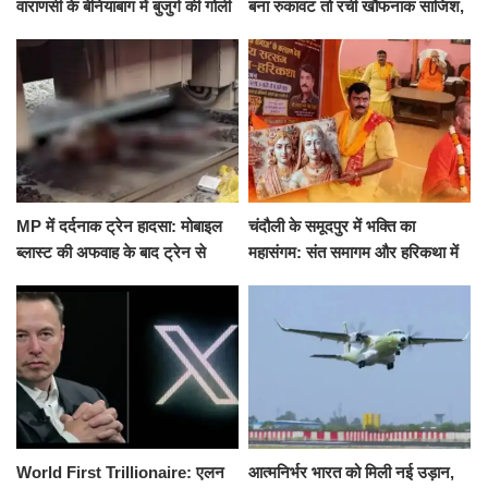
वाराणसी के बेनियाबाग में बुजुर्ग की गोली
बना रुकावट तो रची खौफनाक साजिश,
मारकर हत्या, दो दिन पहले भी हुआ था
खीर में नींद की गोली देकर उतारा मौत
हमला
के घाट
MP में दर्दनाक ट्रेन हादसा: मोबाइल
चंदौली के समूदपुर में भक्ति का
ब्लास्ट की अफवाह के बाद ट्रेन से
महासंगम: संत समागम और हरिकथा में
उतरकर भागे यात्री, दूसरी ट्रेन ने
उमड़ी श्रद्धालुओं की भीड़
रौंदा, 4 की मौत
World First Trillionaire: एलन
आत्मनिर्भर भारत को मिली नई उड़ान,