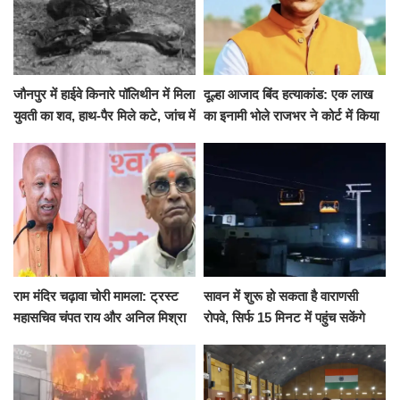
जौनपुर में हाईवे किनारे पॉलिथीन में मिला
दूल्हा आजाद बिंद हत्याकांड: एक लाख
युवती का शव, हाथ-पैर मिले कटे, जांच में
का इनामी भोले राजभर ने कोर्ट में किया
जुटी पुलिस
सरेंडर, 14 दिन के लिए भेजा गया जेल
राम मंदिर चढ़ावा चोरी मामला: ट्रस्ट
सावन में शुरू हो सकता है वाराणसी
महासचिव चंपत राय और अनिल मिश्रा
रोपवे, सिर्फ 15 मिनट में पहुंच सकेंगे
ने दिया इस्तीफा, बोले CM योगी-किसी
कैंट से गोदौलिया, देना होगा इतना
को नहीं...
किराया