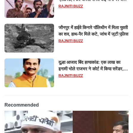
सहमति
RAJNITI BUZZ
जौनपुर में हाईवे किनारे पॉलिथीन में मिला युवती
का शव, हाथ-पैर मिले कटे, जांच में जुटी पुलिस
RAJNITI BUZZ
दूल्हा आजाद बिंद हत्याकांड: एक लाख का
इनामी भोले राजभर ने कोर्ट में किया सरेंडर,
14 दिन के लिए भेजा गया जेल
RAJNITI BUZZ
Recommended