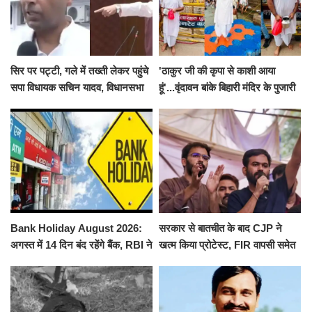
सिर पर पट्टी, गले में तख्ती लेकर पहुंचे
'ठाकुर जी की कृपा से काशी आया
सपा विधायक सचिन यादव, विधानसभा
हूं'...वृंदावन बांके बिहारी मंदिर के पुजारी
से पूरे मानसून सत्र के लिए किया गया
ने किया श्री काशी विश्वनाथ का
निलंबित
जलाभिषेक
Bank Holiday August 2026:
सरकार से बातचीत के बाद CJP ने
अगस्त में 14 दिन बंद रहेंगे बैंक, RBI ने
खत्म किया प्रोटेस्ट, FIR वापसी समेत
जारी की छुट्टियों की लिस्ट​​​​​​​
कई मांगों पर बनी सहमति