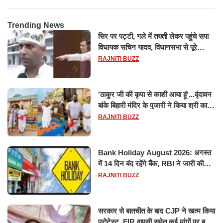
Trending News
सिर पर पट्टी, गले में तख्ती लेकर पहुंचे सपा
विधायक सचिन यादव, विधानसभा से पूरे
मानसून सत्र के लिए किया गया निलंबित
RAJNITI BUZZ
'ठाकुर जी की कृपा से काशी आया हूं'...वृंदावन
बांके बिहारी मंदिर के पुजारी ने किया श्री काशी
विश्वनाथ का जलाभिषेक
RAJNITI BUZZ
Bank Holiday August 2026: अगस्त
में 14 दिन बंद रहेंगे बैंक, RBI ने जारी की
छुट्टियों की लिस्ट​​​​​​​
RAJNITI BUZZ
सरकार से बातचीत के बाद CJP ने खत्म किया
प्रोटेस्ट, FIR वापसी समेत कई मांगों पर बनी