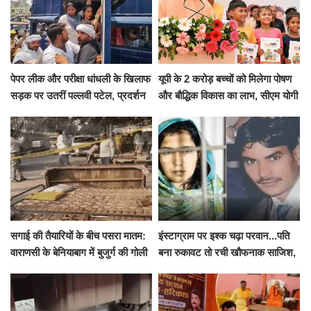
पेपर लीक और परीक्षा धांधली के खिलाफ
यूपी के 2 करोड़ बच्चों को मिलेगा पोषण
सड़क पर उतरीं पल्लवी पटेल, प्रदर्शन
और बौद्धिक विकास का लाभ, सीएम योगी
से पहले पुलिस ने लिया हिरासत में
ने शुरू किया सुपोषण मिशन-2
सगाई की तैयारियों के बीच पसरा मातम:
इंस्टाग्राम पर इश्क चढ़ा परवान...पति
वाराणसी के बेनियाबाग में बुजुर्ग की गोली
बना रुकावट तो रची खौफनाक साजिश,
मारकर हत्या, दो दिन पहले भी हुआ था
खीर में नींद की गोली देकर उतारा मौत
हमला
के घाट