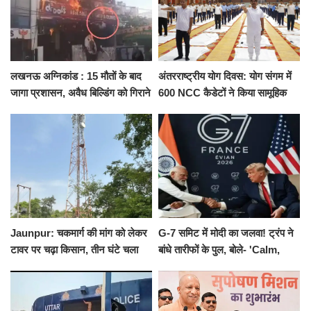
लखनऊ अग्निकांड : 15 मौतों के बाद
अंतरराष्ट्रीय योग दिवस: योग संगम में
जागा प्रशासन, अवैध बिल्डिंग को गिराने
600 NCC कैडेटों ने किया सामूहिक
का नोटिस, SIT जांच शुरू
योगाभ्यास, स्वस्थ जीवन का लिया
संकल्प
Jaunpur: चकमार्ग की मांग को लेकर
G-7 समिट में मोदी का जलवा! ट्रंप ने
टावर पर चढ़ा किसान, तीन घंटे चला
बांधे तारीफों के पुल, बोले- 'Calm,
हाईवोल्टेज ड्रामा
Cool and Total Killer'