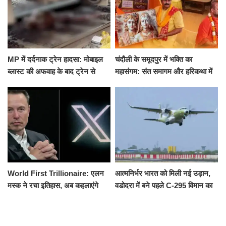
MP में दर्दनाक ट्रेन हादसा: मोबाइल
चंदौली के समूदपुर में भक्ति का
ब्लास्ट की अफवाह के बाद ट्रेन से
महासंगम: संत समागम और हरिकथा में
उतरकर भागे यात्री, दूसरी ट्रेन ने
उमड़ी श्रद्धालुओं की भीड़
रौंदा, 4 की मौत
World First Trillionaire: एलन
आत्मनिर्भर भारत को मिली नई उड़ान,
मस्क ने रचा इतिहास, अब कहलाएंगे
वडोदरा में बने पहले C-295 विमान का
ट्रिलेनियर, नेटवर्थ जान उड़ जाएंगे
सफल परीक्षण
होश