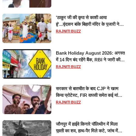
'ठाकुर जी की कृपा से काशी आया
हूं'...वृंदावन बांके बिहारी मंदिर के पुजारी ने
किया श्री काशी विश्वनाथ का जलाभिषेक
RAJNITI BUZZ
Bank Holiday August 2026: अगस्त
में 14 दिन बंद रहेंगे बैंक, RBI ने जारी की
छुट्टियों की लिस्ट​​​​​​​
RAJNITI BUZZ
सरकार से बातचीत के बाद CJP ने खत्म
किया प्रोटेस्ट, FIR वापसी समेत कई मांगों
पर बनी सहमति
RAJNITI BUZZ
जौनपुर में हाईवे किनारे पॉलिथीन में मिला
युवती का शव, हाथ-पैर मिले कटे, जांच में