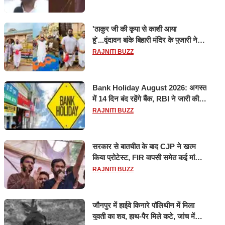
'ठाकुर जी की कृपा से काशी आया
हूं'...वृंदावन बांके बिहारी मंदिर के पुजारी ने
किया श्री काशी विश्वनाथ का जलाभिषेक
RAJNITI BUZZ
Bank Holiday August 2026: अगस्त
में 14 दिन बंद रहेंगे बैंक, RBI ने जारी की
छुट्टियों की लिस्ट​​​​​​​
RAJNITI BUZZ
सरकार से बातचीत के बाद CJP ने खत्म
किया प्रोटेस्ट, FIR वापसी समेत कई मांगों
पर बनी सहमति
RAJNITI BUZZ
जौनपुर में हाईवे किनारे पॉलिथीन में मिला
युवती का शव, हाथ-पैर मिले कटे, जांच में