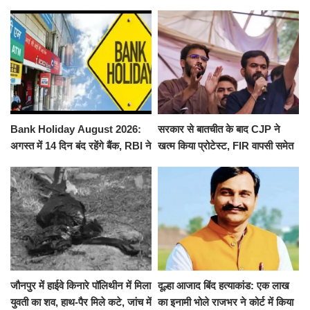
से पूरे मानसून सत्र के लिए किया गया
ने किया श्री काशी विश्वनाथ का
निलंबित
जलाभिषेक
Bank Holiday August 2026:
सरकार से बातचीत के बाद CJP ने
अगस्त में 14 दिन बंद रहेंगे बैंक, RBI ने
खत्म किया प्रोटेस्ट, FIR वापसी समेत
जारी की छुट्टियों की लिस्ट​​​​​​​
कई मांगों पर बनी सहमति
जौनपुर में हाईवे किनारे पॉलिथीन में मिला
दूल्हा आजाद बिंद हत्याकांड: एक लाख
युवती का शव, हाथ-पैर मिले कटे, जांच में
का इनामी भोले राजभर ने कोर्ट में किया