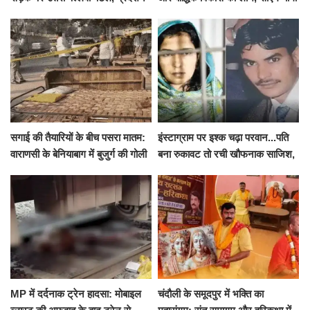
से पहले पुलिस ने लिया हिरासत में
ने शुरू किया सुपोषण मिशन-2
सगाई की तैयारियों के बीच पसरा मातम:
इंस्टाग्राम पर इश्क चढ़ा परवान...पति
वाराणसी के बेनियाबाग में बुजुर्ग की गोली
बना रुकावट तो रची खौफनाक साजिश,
मारकर हत्या, दो दिन पहले भी हुआ था
खीर में नींद की गोली देकर उतारा मौत
हमला
के घाट
MP में दर्दनाक ट्रेन हादसा: मोबाइल
चंदौली के समूदपुर में भक्ति का