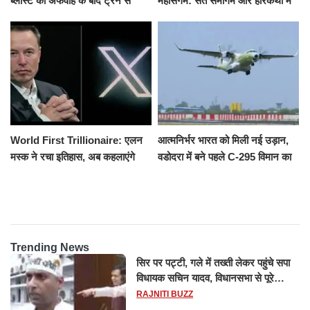
ब्लास्ट की अफवाह के बाद ट्रेन से
महासंगम: संत समागम और हरिकथा में
उतरकर भागे यात्री, दूसरी ट्रेन ने
उमड़ी श्रद्धालुओं की भीड़
रौंदा, 4 की मौत
World First Trillionaire: एलन
आत्मनिर्भर भारत को मिली नई उड़ान,
मस्क ने रचा इतिहास, अब कहलाएंगे
वडोदरा में बने पहले C-295 विमान का
ट्रिलेनियर, नेटवर्थ जान उड़ जाएंगे
सफल परीक्षण
होश
Trending News
सिर पर पट्टी, गले में तख्ती लेकर पहुंचे सपा
विधायक सचिन यादव, विधानसभा से पूरे
मानसून सत्र के लिए किया गया निलंबित
RAJNITI BUZZ