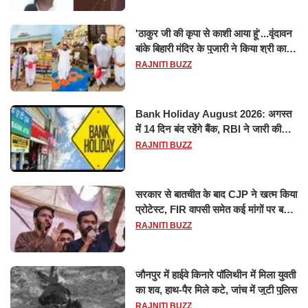
'ठाकुर जी की कृपा से काशी आया हूं'...वृंदावन
बांके बिहारी मंदिर के पुजारी ने किया श्री काशी
विश्वनाथ का जलाभिषेक
RAJNITI BUZZ
Bank Holiday August 2026: अगस्त
में 14 दिन बंद रहेंगे बैंक, RBI ने जारी की
छुट्टियों की लिस्ट​​​​​​​
RAJNITI BUZZ
सरकार से बातचीत के बाद CJP ने खत्म किया
प्रोटेस्ट, FIR वापसी समेत कई मांगों पर बनी
सहमति
RAJNITI BUZZ
जौनपुर में हाईवे किनारे पॉलिथीन में मिला युवती
का शव, हाथ-पैर मिले कटे, जांच में जुटी पुलिस
RAJNITI BUZZ