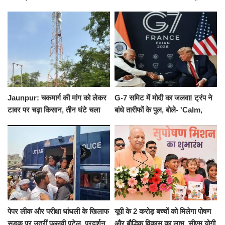
का नोटिस, SIT जांच शुरू
योगाभ्यास, स्वस्थ जीवन का लिया
संकल्प
Jaunpur: चकमार्ग की मांग को लेकर
G-7 समिट में मोदी का जलवा! ट्रंप ने
टावर पर चढ़ा किसान, तीन घंटे चला
बांधे तारीफों के पुल, बोले- 'Calm,
हाईवोल्टेज ड्रामा
Cool and Total Killer'
पेपर लीक और परीक्षा धांधली के खिलाफ
यूपी के 2 करोड़ बच्चों को मिलेगा पोषण
सड़क पर उतरीं पल्लवी पटेल, प्रदर्शन
और बौद्धिक विकास का लाभ, सीएम योगी