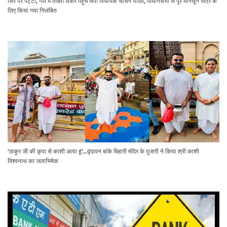
सिर पर पट्टी, गले में तख्ती लेकर पहुंचे सपा विधायक सचिन यादव, विधानसभा से पूरे मानसून सत्र के
लिए किया गया निलंबित
'ठाकुर जी की कृपा से काशी आया हूं'...वृंदावन बांके बिहारी मंदिर के पुजारी ने किया श्री काशी
विश्वनाथ का जलाभिषेक