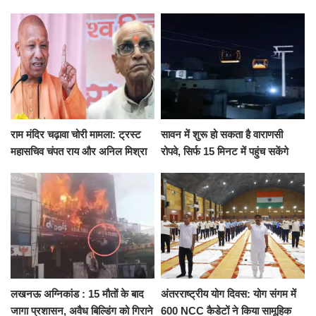
जुटी पुलिस
सरेंडर, 14 दिन के लिए भेजा गया जेल
राम मंदिर चढ़ावा चोरी मामला: ट्रस्ट
सावन में शुरू हो सकता है वाराणसी
महासचिव चंपत राय और अनिल मिश्रा
रोपवे, सिर्फ 15 मिनट में पहुंच सकेंगे
ने दिया इस्तीफा, बोले CM योगी-किसी
कैंट से गोदौलिया, देना होगा इतना
को नहीं...
किराया
लखनऊ अग्निकांड : 15 मौतों के बाद
अंतरराष्ट्रीय योग दिवस: योग संगम में
जागा प्रशासन, अवैध बिल्डिंग को गिराने
600 NCC कैडेटों ने किया सामूहिक