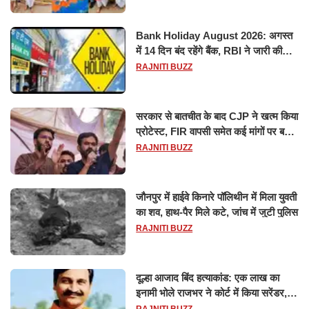
Bank Holiday August 2026: अगस्त
में 14 दिन बंद रहेंगे बैंक, RBI ने जारी की
छुट्टियों की लिस्ट​​​​​​​
RAJNITI BUZZ
सरकार से बातचीत के बाद CJP ने खत्म किया
प्रोटेस्ट, FIR वापसी समेत कई मांगों पर बनी
सहमति
RAJNITI BUZZ
जौनपुर में हाईवे किनारे पॉलिथीन में मिला युवती
का शव, हाथ-पैर मिले कटे, जांच में जुटी पुलिस
RAJNITI BUZZ
दूल्हा आजाद बिंद हत्याकांड: एक लाख का
इनामी भोले राजभर ने कोर्ट में किया सरेंडर,
14 दिन के लिए भेजा गया जेल