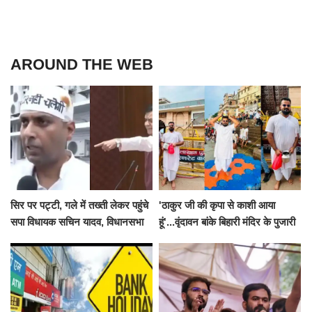
AROUND THE WEB
सिर पर पट्टी, गले में तख्ती लेकर पहुंचे
'ठाकुर जी की कृपा से काशी आया
सपा विधायक सचिन यादव, विधानसभा
हूं'...वृंदावन बांके बिहारी मंदिर के पुजारी
से पूरे मानसून सत्र के लिए किया गया
ने किया श्री काशी विश्वनाथ का
निलंबित
जलाभिषेक