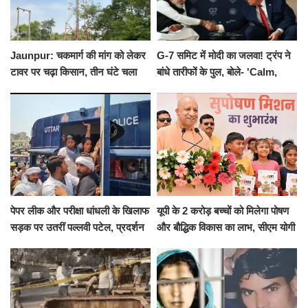
Jaunpur: चकमार्ग की मांग को लेकर
G-7 समिट में मोदी का जलवा! ट्रंप ने
टावर पर चढ़ा किसान, तीन घंटे चला
बांधे तारीफों के पुल, बोले- 'Calm,
हाईवोल्टेज ड्रामा
Cool and Total Killer'
पेपर लीक और परीक्षा धांधली के खिलाफ
यूपी के 2 करोड़ बच्चों को मिलेगा पोषण
सड़क पर उतरीं पल्लवी पटेल, प्रदर्शन
और बौद्धिक विकास का लाभ, सीएम योगी
से पहले पुलिस ने लिया हिरासत में
ने शुरू किया सुपोषण मिशन-2