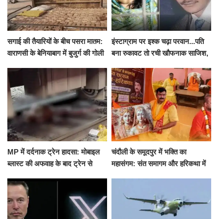
सगाई की तैयारियों के बीच पसरा मातम:
इंस्टाग्राम पर इश्क चढ़ा परवान...पति
वाराणसी के बेनियाबाग में बुजुर्ग की गोली
बना रुकावट तो रची खौफनाक साजिश,
मारकर हत्या, दो दिन पहले भी हुआ था
खीर में नींद की गोली देकर उतारा मौत
हमला
के घाट
MP में दर्दनाक ट्रेन हादसा: मोबाइल
चंदौली के समूदपुर में भक्ति का
ब्लास्ट की अफवाह के बाद ट्रेन से
महासंगम: संत समागम और हरिकथा में
उतरकर भागे यात्री, दूसरी ट्रेन ने
उमड़ी श्रद्धालुओं की भीड़
रौंदा, 4 की मौत