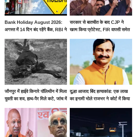
Bank Holiday August 2026:
सरकार से बातचीत के बाद CJP ने
अगस्त में 14 दिन बंद रहेंगे बैंक, RBI ने
खत्म किया प्रोटेस्ट, FIR वापसी समेत
जारी की छुट्टियों की लिस्ट​​​​​​​
कई मांगों पर बनी सहमति
जौनपुर में हाईवे किनारे पॉलिथीन में मिला
दूल्हा आजाद बिंद हत्याकांड: एक लाख
युवती का शव, हाथ-पैर मिले कटे, जांच में
का इनामी भोले राजभर ने कोर्ट में किया
जुटी पुलिस
सरेंडर, 14 दिन के लिए भेजा गया जेल