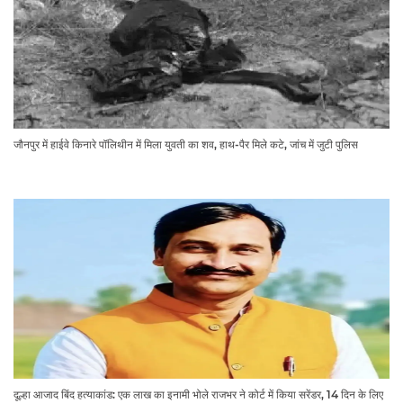
जौनपुर में हाईवे किनारे पॉलिथीन में मिला युवती का शव, हाथ-पैर मिले कटे, जांच में जुटी पुलिस
दूल्हा आजाद बिंद हत्याकांड: एक लाख का इनामी भोले राजभर ने कोर्ट में किया सरेंडर, 14 दिन के लिए