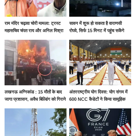
राम मंदिर चढ़ावा चोरी मामला: ट्रस्ट
सावन में शुरू हो सकता है वाराणसी
महासचिव चंपत राय और अनिल मिश्रा
रोपवे, सिर्फ 15 मिनट में पहुंच सकेंगे
ने दिया इस्तीफा, बोले CM योगी-किसी
कैंट से गोदौलिया, देना होगा इतना
को नहीं...
किराया
लखनऊ अग्निकांड : 15 मौतों के बाद
अंतरराष्ट्रीय योग दिवस: योग संगम में
जागा प्रशासन, अवैध बिल्डिंग को गिराने
600 NCC कैडेटों ने किया सामूहिक
का नोटिस, SIT जांच शुरू
योगाभ्यास, स्वस्थ जीवन का लिया
संकल्प