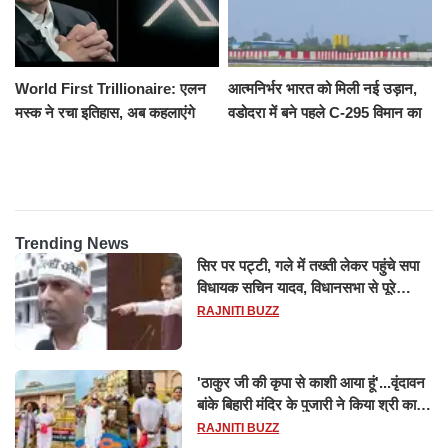
World First Trillionaire: एलन
आत्मनिर्भर भारत को मिली नई उड़ान,
मस्क ने रचा इतिहास, अब कहलाएंगे
वडोदरा में बने पहले C-295 विमान का
ट्रिलेनियर, नेटवर्थ जान उड़ जाएंगे
सफल परीक्षण
होश
Trending News
सिर पर पट्टी, गले में तख्ती लेकर पहुंचे सपा
विधायक सचिन यादव, विधानसभा से पूरे
मानसून सत्र के लिए किया गया निलंबित
RAJNITI BUZZ
'ठाकुर जी की कृपा से काशी आया हूं'...वृंदावन
बांके बिहारी मंदिर के पुजारी ने किया श्री काशी
विश्वनाथ का जलाभिषेक
RAJNITI BUZZ