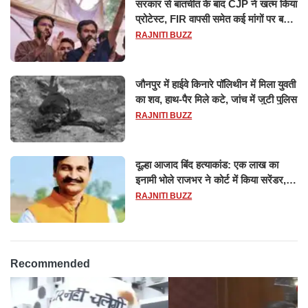
सरकार से बातचीत के बाद CJP ने खत्म किया
प्रोटेस्ट, FIR वापसी समेत कई मांगों पर बनी
सहमति
RAJNITI BUZZ
जौनपुर में हाईवे किनारे पॉलिथीन में मिला युवती
का शव, हाथ-पैर मिले कटे, जांच में जुटी पुलिस
RAJNITI BUZZ
दूल्हा आजाद बिंद हत्याकांड: एक लाख का
इनामी भोले राजभर ने कोर्ट में किया सरेंडर,
14 दिन के लिए भेजा गया जेल
RAJNITI BUZZ
Recommended