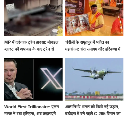
MP में दर्दनाक ट्रेन हादसा: मोबाइल
चंदौली के समूदपुर में भक्ति का
ब्लास्ट की अफवाह के बाद ट्रेन से
महासंगम: संत समागम और हरिकथा में
उतरकर भागे यात्री, दूसरी ट्रेन ने
उमड़ी श्रद्धालुओं की भीड़
रौंदा, 4 की मौत
World First Trillionaire: एलन
आत्मनिर्भर भारत को मिली नई उड़ान,
मस्क ने रचा इतिहास, अब कहलाएंगे
वडोदरा में बने पहले C-295 विमान का
ट्रिलेनियर, नेटवर्थ जान उड़ जाएंगे
सफल परीक्षण
होश