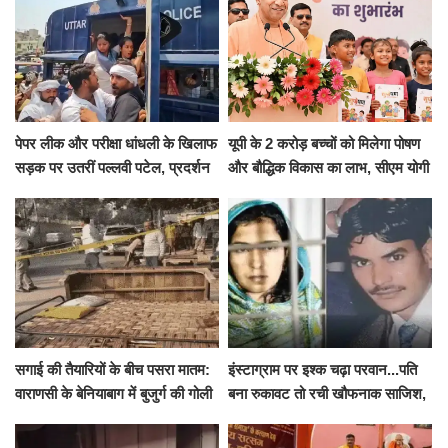
पेपर लीक और परीक्षा धांधली के खिलाफ
यूपी के 2 करोड़ बच्चों को मिलेगा पोषण
सड़क पर उतरीं पल्लवी पटेल, प्रदर्शन
और बौद्धिक विकास का लाभ, सीएम योगी
से पहले पुलिस ने लिया हिरासत में
ने शुरू किया सुपोषण मिशन-2
सगाई की तैयारियों के बीच पसरा मातम:
इंस्टाग्राम पर इश्क चढ़ा परवान...पति
वाराणसी के बेनियाबाग में बुजुर्ग की गोली
बना रुकावट तो रची खौफनाक साजिश,
मारकर हत्या, दो दिन पहले भी हुआ था
खीर में नींद की गोली देकर उतारा मौत
हमला
के घाट