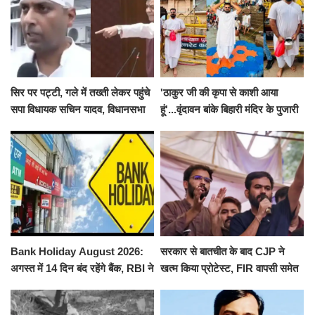
सिर पर पट्टी, गले में तख्ती लेकर पहुंचे
'ठाकुर जी की कृपा से काशी आया
सपा विधायक सचिन यादव, विधानसभा
हूं'...वृंदावन बांके बिहारी मंदिर के पुजारी
से पूरे मानसून सत्र के लिए किया गया
ने किया श्री काशी विश्वनाथ का
निलंबित
जलाभिषेक
Bank Holiday August 2026:
सरकार से बातचीत के बाद CJP ने
अगस्त में 14 दिन बंद रहेंगे बैंक, RBI ने
खत्म किया प्रोटेस्ट, FIR वापसी समेत
जारी की छुट्टियों की लिस्ट​​​​​​​
कई मांगों पर बनी सहमति