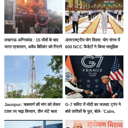
लखनऊ अग्निकांड : 15 मौतों के बाद
अंतरराष्ट्रीय योग दिवस: योग संगम में
जागा प्रशासन, अवैध बिल्डिंग को गिराने
600 NCC कैडेटों ने किया सामूहिक
का नोटिस, SIT जांच शुरू
योगाभ्यास, स्वस्थ जीवन का लिया
संकल्प
Jaunpur: चकमार्ग की मांग को लेकर
G-7 समिट में मोदी का जलवा! ट्रंप ने
टावर पर चढ़ा किसान, तीन घंटे चला
बांधे तारीफों के पुल, बोले- 'Calm,
हाईवोल्टेज ड्रामा
Cool and Total Killer'