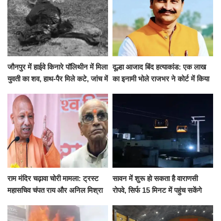
जौनपुर में हाईवे किनारे पॉलिथीन में मिला
दूल्हा आजाद बिंद हत्याकांड: एक लाख
युवती का शव, हाथ-पैर मिले कटे, जांच में
का इनामी भोले राजभर ने कोर्ट में किया
जुटी पुलिस
सरेंडर, 14 दिन के लिए भेजा गया जेल
राम मंदिर चढ़ावा चोरी मामला: ट्रस्ट
सावन में शुरू हो सकता है वाराणसी
महासचिव चंपत राय और अनिल मिश्रा
रोपवे, सिर्फ 15 मिनट में पहुंच सकेंगे
ने दिया इस्तीफा, बोले CM योगी-किसी
कैंट से गोदौलिया, देना होगा इतना
को नहीं...
किराया