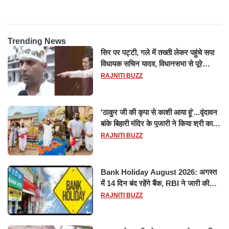
Trending News
सिर पर पट्टी, गले में तख्ती लेकर पहुंचे सपा
विधायक सचिन यादव, विधानसभा से पूरे
मानसून सत्र के लिए किया गया निलंबित
RAJNITI BUZZ
'ठाकुर जी की कृपा से काशी आया हूं'...वृंदावन
बांके बिहारी मंदिर के पुजारी ने किया श्री काशी
विश्वनाथ का जलाभिषेक
RAJNITI BUZZ
Bank Holiday August 2026: अगस्त
में 14 दिन बंद रहेंगे बैंक, RBI ने जारी की
छुट्टियों की लिस्ट​​​​​​​
RAJNITI BUZZ