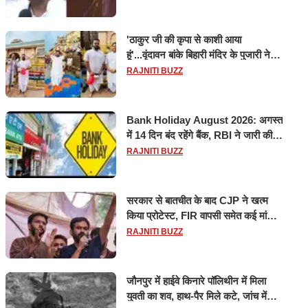
'ठाकुर जी की कृपा से काशी आया
हूं'...वृंदावन बांके बिहारी मंदिर के पुजारी ने
किया श्री काशी विश्वनाथ का जलाभिषेक
RAJNITI BUZZ
Bank Holiday August 2026: अगस्त
में 14 दिन बंद रहेंगे बैंक, RBI ने जारी की
छुट्टियों की लिस्ट​​​​​​​
RAJNITI BUZZ
सरकार से बातचीत के बाद CJP ने खत्म
किया प्रोटेस्ट, FIR वापसी समेत कई मांगों
पर बनी सहमति
RAJNITI BUZZ
जौनपुर में हाईवे किनारे पॉलिथीन में मिला
युवती का शव, हाथ-पैर मिले कटे, जांच में