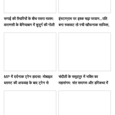
सगाई की तैयारियों के बीच पसरा मातम:
इंस्टाग्राम पर इश्क चढ़ा परवान...पति
वाराणसी के बेनियाबाग में बुजुर्ग की गोली
बना रुकावट तो रची खौफनाक साजिश,
मारकर हत्या, दो दिन पहले भी हुआ था
खीर में नींद की गोली देकर उतारा मौत
हमला
के घाट
MP में दर्दनाक ट्रेन हादसा: मोबाइल
चंदौली के समूदपुर में भक्ति का
ब्लास्ट की अफवाह के बाद ट्रेन से
महासंगम: संत समागम और हरिकथा में
उतरकर भागे यात्री, दूसरी ट्रेन ने
उमड़ी श्रद्धालुओं की भीड़
रौंदा, 4 की मौत