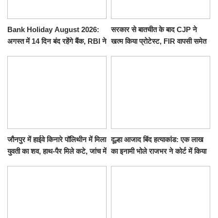
Bank Holiday August 2026:
सरकार से बातचीत के बाद CJP ने
अगस्त में 14 दिन बंद रहेंगे बैंक, RBI ने
खत्म किया प्रोटेस्ट, FIR वापसी समेत
जारी की छुट्टियों की लिस्ट​​​​​​​
कई मांगों पर बनी सहमति
जौनपुर में हाईवे किनारे पॉलिथीन में मिला
दूल्हा आजाद बिंद हत्याकांड: एक लाख
युवती का शव, हाथ-पैर मिले कटे, जांच में
का इनामी भोले राजभर ने कोर्ट में किया
जुटी पुलिस
सरेंडर, 14 दिन के लिए भेजा गया जेल