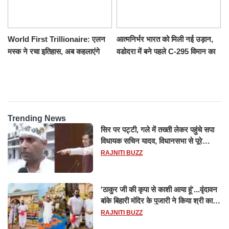
World First Trillionaire: एलन
आत्मनिर्भर भारत को मिली नई उड़ान,
मस्क ने रचा इतिहास, अब कहलाएंगे
वडोदरा में बने पहले C-295 विमान का
ट्रिलेनियर, नेटवर्थ जान उड़ जाएंगे
सफल परीक्षण
होश
Trending News
सिर पर पट्टी, गले में तख्ती लेकर पहुंचे सपा
विधायक सचिन यादव, विधानसभा से पूरे
मानसून सत्र के लिए किया गया निलंबित
RAJNITI BUZZ
'ठाकुर जी की कृपा से काशी आया हूं'...वृंदावन
बांके बिहारी मंदिर के पुजारी ने किया श्री काशी
विश्वनाथ का जलाभिषेक
RAJNITI BUZZ