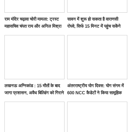
राम मंदिर चढ़ावा चोरी मामला: ट्रस्ट
सावन में शुरू हो सकता है वाराणसी
महासचिव चंपत राय और अनिल मिश्रा
रोपवे, सिर्फ 15 मिनट में पहुंच सकेंगे
ने दिया इस्तीफा, बोले CM योगी-किसी
कैंट से गोदौलिया, देना होगा इतना
को नहीं...
किराया
लखनऊ अग्निकांड : 15 मौतों के बाद
अंतरराष्ट्रीय योग दिवस: योग संगम में
जागा प्रशासन, अवैध बिल्डिंग को गिराने
600 NCC कैडेटों ने किया सामूहिक
का नोटिस, SIT जांच शुरू
योगाभ्यास, स्वस्थ जीवन का लिया
संकल्प