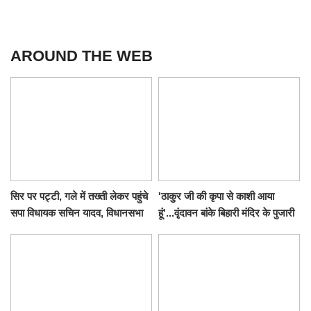
AROUND THE WEB
सिर पर पट्टी, गले में तख्ती लेकर पहुंचे
'ठाकुर जी की कृपा से काशी आया
सपा विधायक सचिन यादव, विधानसभा
हूं'...वृंदावन बांके बिहारी मंदिर के पुजारी
से पूरे मानसून सत्र के लिए किया गया
ने किया श्री काशी विश्वनाथ का
निलंबित
जलाभिषेक