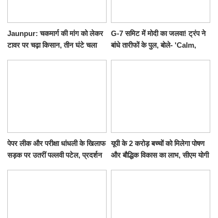
Jaunpur: चकमार्ग की मांग को लेकर
G-7 समिट में मोदी का जलवा! ट्रंप ने
टावर पर चढ़ा किसान, तीन घंटे चला
बांधे तारीफों के पुल, बोले- 'Calm,
हाईवोल्टेज ड्रामा
Cool and Total Killer'
पेपर लीक और परीक्षा धांधली के खिलाफ
यूपी के 2 करोड़ बच्चों को मिलेगा पोषण
सड़क पर उतरीं पल्लवी पटेल, प्रदर्शन
और बौद्धिक विकास का लाभ, सीएम योगी
से पहले पुलिस ने लिया हिरासत में
ने शुरू किया सुपोषण मिशन-2