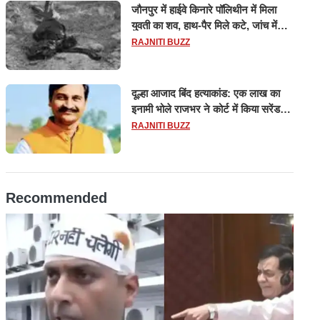
जौनपुर में हाईवे किनारे पॉलिथीन में मिला
युवती का शव, हाथ-पैर मिले कटे, जांच में
जुटी पुलिस
RAJNITI BUZZ
दूल्हा आजाद बिंद हत्याकांड: एक लाख का
इनामी भोले राजभर ने कोर्ट में किया सरेंडर,
14 दिन के लिए भेजा गया जेल
RAJNITI BUZZ
Recommended