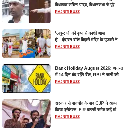
विधायक सचिन यादव, विधानसभा से पूरे
मानसून सत्र के लिए किया गया निलंबित
RAJNITI BUZZ
'ठाकुर जी की कृपा से काशी आया
हूं'...वृंदावन बांके बिहारी मंदिर के पुजारी ने
किया श्री काशी विश्वनाथ का जलाभिषेक
RAJNITI BUZZ
Bank Holiday August 2026: अगस्त
में 14 दिन बंद रहेंगे बैंक, RBI ने जारी की
छुट्टियों की लिस्ट​​​​​​​
RAJNITI BUZZ
सरकार से बातचीत के बाद CJP ने खत्म
किया प्रोटेस्ट, FIR वापसी समेत कई मांगों
पर बनी सहमति
RAJNITI BUZZ