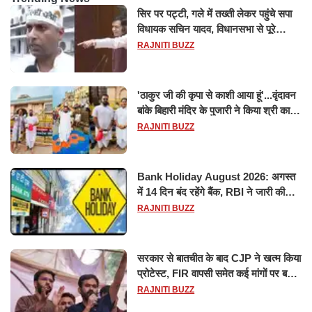
सिर पर पट्टी, गले में तख्ती लेकर पहुंचे सपा
विधायक सचिन यादव, विधानसभा से पूरे
मानसून सत्र के लिए किया गया निलंबित
RAJNITI BUZZ
'ठाकुर जी की कृपा से काशी आया हूं'...वृंदावन
बांके बिहारी मंदिर के पुजारी ने किया श्री काशी
विश्वनाथ का जलाभिषेक
RAJNITI BUZZ
Bank Holiday August 2026: अगस्त
में 14 दिन बंद रहेंगे बैंक, RBI ने जारी की
छुट्टियों की लिस्ट​​​​​​​
RAJNITI BUZZ
सरकार से बातचीत के बाद CJP ने खत्म किया
प्रोटेस्ट, FIR वापसी समेत कई मांगों पर बनी
सहमति
RAJNITI BUZZ