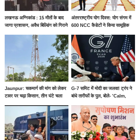
लखनऊ अग्निकांड : 15 मौतों के बाद
अंतरराष्ट्रीय योग दिवस: योग संगम में
जागा प्रशासन, अवैध बिल्डिंग को गिराने
600 NCC कैडेटों ने किया सामूहिक
का नोटिस, SIT जांच शुरू
योगाभ्यास, स्वस्थ जीवन का लिया
संकल्प
Jaunpur: चकमार्ग की मांग को लेकर
G-7 समिट में मोदी का जलवा! ट्रंप ने
टावर पर चढ़ा किसान, तीन घंटे चला
बांधे तारीफों के पुल, बोले- 'Calm,
हाईवोल्टेज ड्रामा
Cool and Total Killer'