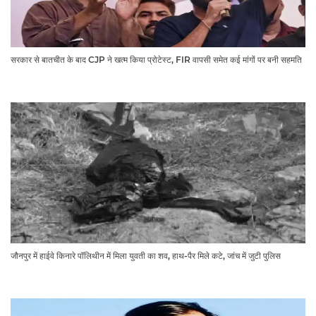
सरकार से बातचीत के बाद CJP ने खत्म किया प्रोटेस्ट, FIR वापसी समेत कई मांगों पर बनी सहमति
जौनपुर में हाईवे किनारे पॉलिथीन में मिला युवती का शव, हाथ-पैर मिले कटे, जांच में जुटी पुलिस