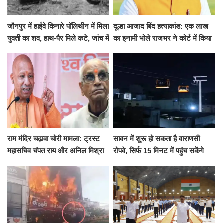
जौनपुर में हाईवे किनारे पॉलिथीन में मिला
दूल्हा आजाद बिंद हत्याकांड: एक लाख
युवती का शव, हाथ-पैर मिले कटे, जांच में
का इनामी भोले राजभर ने कोर्ट में किया
जुटी पुलिस
सरेंडर, 14 दिन के लिए भेजा गया जेल
राम मंदिर चढ़ावा चोरी मामला: ट्रस्ट
सावन में शुरू हो सकता है वाराणसी
महासचिव चंपत राय और अनिल मिश्रा
रोपवे, सिर्फ 15 मिनट में पहुंच सकेंगे
ने दिया इस्तीफा, बोले CM योगी-किसी
कैंट से गोदौलिया, देना होगा इतना
को नहीं...
किराया