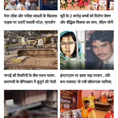
पेपर लीक और परीक्षा धांधली के खिलाफ
यूपी के 2 करोड़ बच्चों को मिलेगा पोषण
सड़क पर उतरीं पल्लवी पटेल, प्रदर्शन
और बौद्धिक विकास का लाभ, सीएम योगी
से पहले पुलिस ने लिया हिरासत में
ने शुरू किया सुपोषण मिशन-2
सगाई की तैयारियों के बीच पसरा मातम:
इंस्टाग्राम पर इश्क चढ़ा परवान...पति
वाराणसी के बेनियाबाग में बुजुर्ग की गोली
बना रुकावट तो रची खौफनाक साजिश,
मारकर हत्या, दो दिन पहले भी हुआ था
खीर में नींद की गोली देकर उतारा मौत
हमला
के घाट