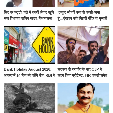
सिर पर पट्टी, गले में तख्ती लेकर पहुंचे
'ठाकुर जी की कृपा से काशी आया
सपा विधायक सचिन यादव, विधानसभा
हूं'...वृंदावन बांके बिहारी मंदिर के पुजारी
से पूरे मानसून सत्र के लिए किया गया
ने किया श्री काशी विश्वनाथ का
निलंबित
जलाभिषेक
Bank Holiday August 2026:
सरकार से बातचीत के बाद CJP ने
अगस्त में 14 दिन बंद रहेंगे बैंक, RBI ने
खत्म किया प्रोटेस्ट, FIR वापसी समेत
जारी की छुट्टियों की लिस्ट​​​​​​​
कई मांगों पर बनी सहमति