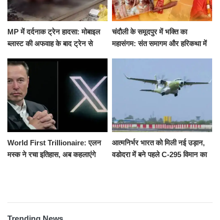
MP में दर्दनाक ट्रेन हादसा: मोबाइल
चंदौली के समूदपुर में भक्ति का
ब्लास्ट की अफवाह के बाद ट्रेन से
महासंगम: संत समागम और हरिकथा में
उतरकर भागे यात्री, दूसरी ट्रेन ने
उमड़ी श्रद्धालुओं की भीड़
रौंदा, 4 की मौत
World First Trillionaire: एलन
आत्मनिर्भर भारत को मिली नई उड़ान,
मस्क ने रचा इतिहास, अब कहलाएंगे
वडोदरा में बने पहले C-295 विमान का
ट्रिलेनियर, नेटवर्थ जान उड़ जाएंगे
सफल परीक्षण
होश
Trending News