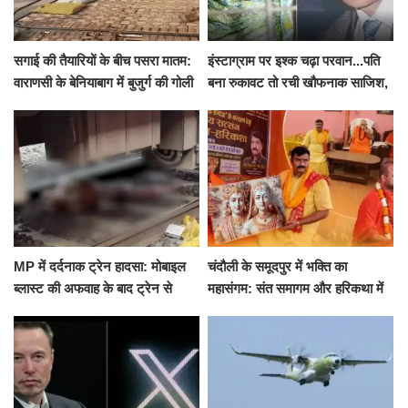
सगाई की तैयारियों के बीच पसरा मातम:
इंस्टाग्राम पर इश्क चढ़ा परवान...पति
वाराणसी के बेनियाबाग में बुजुर्ग की गोली
बना रुकावट तो रची खौफनाक साजिश,
मारकर हत्या, दो दिन पहले भी हुआ था
खीर में नींद की गोली देकर उतारा मौत
हमला
के घाट
MP में दर्दनाक ट्रेन हादसा: मोबाइल
चंदौली के समूदपुर में भक्ति का
ब्लास्ट की अफवाह के बाद ट्रेन से
महासंगम: संत समागम और हरिकथा में
उतरकर भागे यात्री, दूसरी ट्रेन ने
उमड़ी श्रद्धालुओं की भीड़
रौंदा, 4 की मौत