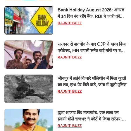
Bank Holiday August 2026: अगस्त
में 14 दिन बंद रहेंगे बैंक, RBI ने जारी की
छुट्टियों की लिस्ट​​​​​​​
RAJNITI BUZZ
सरकार से बातचीत के बाद CJP ने खत्म किया
प्रोटेस्ट, FIR वापसी समेत कई मांगों पर बनी
सहमति
RAJNITI BUZZ
जौनपुर में हाईवे किनारे पॉलिथीन में मिला युवती
का शव, हाथ-पैर मिले कटे, जांच में जुटी पुलिस
RAJNITI BUZZ
दूल्हा आजाद बिंद हत्याकांड: एक लाख का
इनामी भोले राजभर ने कोर्ट में किया सरेंडर,
14 दिन के लिए भेजा गया जेल
RAJNITI BUZZ