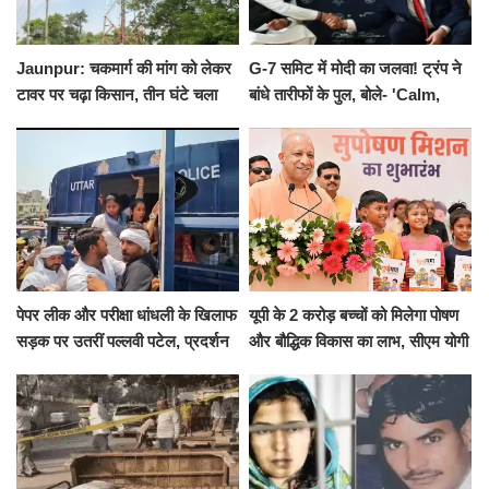
Jaunpur: चकमार्ग की मांग को लेकर
G-7 समिट में मोदी का जलवा! ट्रंप ने
टावर पर चढ़ा किसान, तीन घंटे चला
बांधे तारीफों के पुल, बोले- 'Calm,
हाईवोल्टेज ड्रामा
Cool and Total Killer'
पेपर लीक और परीक्षा धांधली के खिलाफ
यूपी के 2 करोड़ बच्चों को मिलेगा पोषण
सड़क पर उतरीं पल्लवी पटेल, प्रदर्शन
और बौद्धिक विकास का लाभ, सीएम योगी
से पहले पुलिस ने लिया हिरासत में
ने शुरू किया सुपोषण मिशन-2