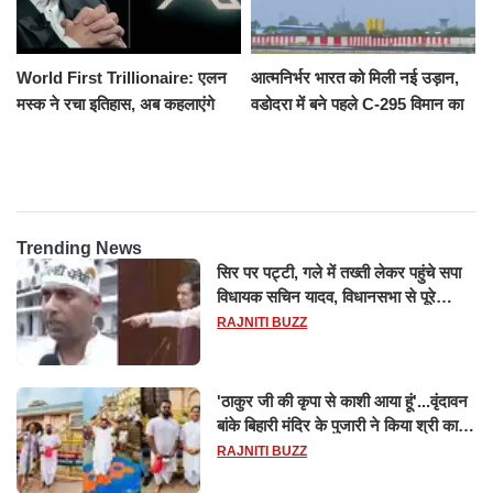
World First Trillionaire: एलन
आत्मनिर्भर भारत को मिली नई उड़ान,
मस्क ने रचा इतिहास, अब कहलाएंगे
वडोदरा में बने पहले C-295 विमान का
ट्रिलेनियर, नेटवर्थ जान उड़ जाएंगे
सफल परीक्षण
होश
Trending News
सिर पर पट्टी, गले में तख्ती लेकर पहुंचे सपा
विधायक सचिन यादव, विधानसभा से पूरे
मानसून सत्र के लिए किया गया निलंबित
RAJNITI BUZZ
'ठाकुर जी की कृपा से काशी आया हूं'...वृंदावन
बांके बिहारी मंदिर के पुजारी ने किया श्री काशी
विश्वनाथ का जलाभिषेक
RAJNITI BUZZ