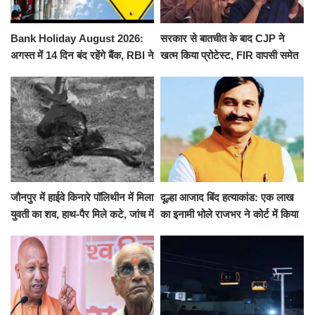
Bank Holiday August 2026:
सरकार से बातचीत के बाद CJP ने
अगस्त में 14 दिन बंद रहेंगे बैंक, RBI ने
खत्म किया प्रोटेस्ट, FIR वापसी समेत
जारी की छुट्टियों की लिस्ट​​​​​​​
कई मांगों पर बनी सहमति
जौनपुर में हाईवे किनारे पॉलिथीन में मिला
दूल्हा आजाद बिंद हत्याकांड: एक लाख
युवती का शव, हाथ-पैर मिले कटे, जांच में
का इनामी भोले राजभर ने कोर्ट में किया
जुटी पुलिस
सरेंडर, 14 दिन के लिए भेजा गया जेल