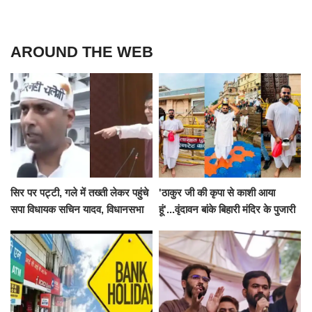
AROUND THE WEB
सिर पर पट्टी, गले में तख्ती लेकर पहुंचे
'ठाकुर जी की कृपा से काशी आया
सपा विधायक सचिन यादव, विधानसभा
हूं'...वृंदावन बांके बिहारी मंदिर के पुजारी
से पूरे मानसून सत्र के लिए किया गया
ने किया श्री काशी विश्वनाथ का
निलंबित
जलाभिषेक