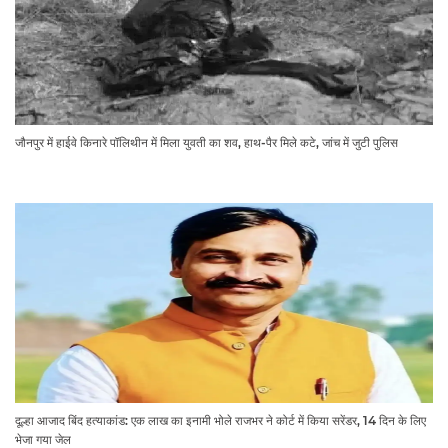
जौनपुर में हाईवे किनारे पॉलिथीन में मिला युवती का शव, हाथ-पैर मिले कटे, जांच में जुटी पुलिस
दूल्हा आजाद बिंद हत्याकांड: एक लाख का इनामी भोले राजभर ने कोर्ट में किया सरेंडर, 14 दिन के लिए
भेजा गया जेल