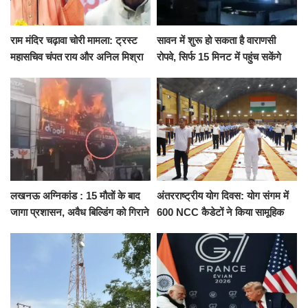
राम मंदिर चढ़ावा चोरी मामला: ट्रस्ट
सावन में शुरू हो सकता है वाराणसी
महासचिव चंपत राय और अनिल मिश्रा
रोपवे, सिर्फ 15 मिनट में पहुंच सकेंगे
ने दिया इस्तीफा, बोले CM योगी-किसी
कैंट से गोदौलिया, देना होगा इतना
को नहीं...
किराया
लखनऊ अग्निकांड : 15 मौतों के बाद
अंतरराष्ट्रीय योग दिवस: योग संगम में
जागा प्रशासन, अवैध बिल्डिंग को गिराने
600 NCC कैडेटों ने किया सामूहिक
का नोटिस, SIT जांच शुरू
योगाभ्यास, स्वस्थ जीवन का लिया
संकल्प