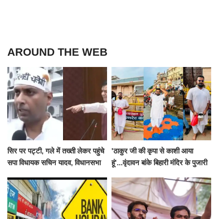
AROUND THE WEB
सिर पर पट्टी, गले में तख्ती लेकर पहुंचे
'ठाकुर जी की कृपा से काशी आया
सपा विधायक सचिन यादव, विधानसभा
हूं'...वृंदावन बांके बिहारी मंदिर के पुजारी
से पूरे मानसून सत्र के लिए किया गया
ने किया श्री काशी विश्वनाथ का
निलंबित
जलाभिषेक