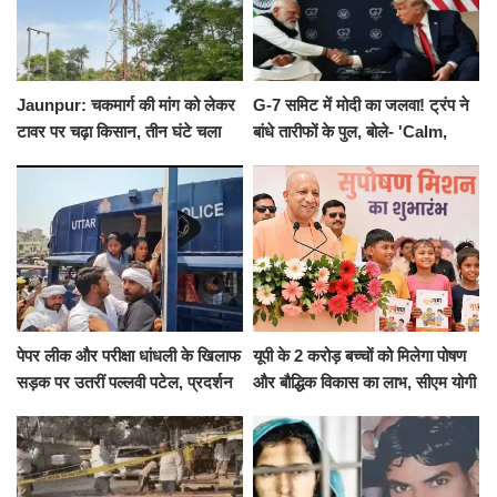
Jaunpur: चकमार्ग की मांग को लेकर
G-7 समिट में मोदी का जलवा! ट्रंप ने
टावर पर चढ़ा किसान, तीन घंटे चला
बांधे तारीफों के पुल, बोले- 'Calm,
हाईवोल्टेज ड्रामा
Cool and Total Killer'
पेपर लीक और परीक्षा धांधली के खिलाफ
यूपी के 2 करोड़ बच्चों को मिलेगा पोषण
सड़क पर उतरीं पल्लवी पटेल, प्रदर्शन
और बौद्धिक विकास का लाभ, सीएम योगी
से पहले पुलिस ने लिया हिरासत में
ने शुरू किया सुपोषण मिशन-2