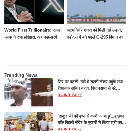
World First Trillionaire: एलन
आत्मनिर्भर भारत को मिली नई उड़ान,
मस्क ने रचा इतिहास, अब कहलाएंगे
वडोदरा में बने पहले C-295 विमान का
ट्रिलेनियर, नेटवर्थ जान उड़ जाएंगे
सफल परीक्षण
होश
Trending News
सिर पर पट्टी, गले में तख्ती लेकर पहुंचे सपा
विधायक सचिन यादव, विधानसभा से पूरे
मानसून सत्र के लिए किया गया निलंबित
RAJNITI BUZZ
'ठाकुर जी की कृपा से काशी आया हूं'...वृंदावन
बांके बिहारी मंदिर के पुजारी ने किया श्री काशी
विश्वनाथ का जलाभिषेक
RAJNITI BUZZ