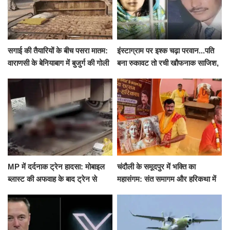
सगाई की तैयारियों के बीच पसरा मातम:
इंस्टाग्राम पर इश्क चढ़ा परवान...पति
वाराणसी के बेनियाबाग में बुजुर्ग की गोली
बना रुकावट तो रची खौफनाक साजिश,
मारकर हत्या, दो दिन पहले भी हुआ था
खीर में नींद की गोली देकर उतारा मौत
हमला
के घाट
MP में दर्दनाक ट्रेन हादसा: मोबाइल
चंदौली के समूदपुर में भक्ति का
ब्लास्ट की अफवाह के बाद ट्रेन से
महासंगम: संत समागम और हरिकथा में
उतरकर भागे यात्री, दूसरी ट्रेन ने
उमड़ी श्रद्धालुओं की भीड़
रौंदा, 4 की मौत