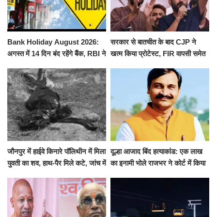
Bank Holiday August 2026:
सरकार से बातचीत के बाद CJP ने
अगस्त में 14 दिन बंद रहेंगे बैंक, RBI ने
खत्म किया प्रोटेस्ट, FIR वापसी समेत
जारी की छुट्टियों की लिस्ट​​​​​​​
कई मांगों पर बनी सहमति
जौनपुर में हाईवे किनारे पॉलिथीन में मिला
दूल्हा आजाद बिंद हत्याकांड: एक लाख
युवती का शव, हाथ-पैर मिले कटे, जांच में
का इनामी भोले राजभर ने कोर्ट में किया
जुटी पुलिस
सरेंडर, 14 दिन के लिए भेजा गया जेल