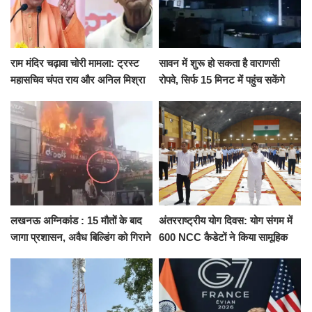
राम मंदिर चढ़ावा चोरी मामला: ट्रस्ट
सावन में शुरू हो सकता है वाराणसी
महासचिव चंपत राय और अनिल मिश्रा
रोपवे, सिर्फ 15 मिनट में पहुंच सकेंगे
ने दिया इस्तीफा, बोले CM योगी-किसी
कैंट से गोदौलिया, देना होगा इतना
को नहीं...
किराया
लखनऊ अग्निकांड : 15 मौतों के बाद
अंतरराष्ट्रीय योग दिवस: योग संगम में
जागा प्रशासन, अवैध बिल्डिंग को गिराने
600 NCC कैडेटों ने किया सामूहिक
का नोटिस, SIT जांच शुरू
योगाभ्यास, स्वस्थ जीवन का लिया
संकल्प