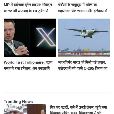
MP में दर्दनाक ट्रेन हादसा: मोबाइल
चंदौली के समूदपुर में भक्ति का
ब्लास्ट की अफवाह के बाद ट्रेन से
महासंगम: संत समागम और हरिकथा में
उतरकर भागे यात्री, दूसरी ट्रेन ने
उमड़ी श्रद्धालुओं की भीड़
रौंदा, 4 की मौत
World First Trillionaire: एलन
आत्मनिर्भर भारत को मिली नई उड़ान,
मस्क ने रचा इतिहास, अब कहलाएंगे
वडोदरा में बने पहले C-295 विमान का
ट्रिलेनियर, नेटवर्थ जान उड़ जाएंगे
सफल परीक्षण
होश
Trending News
सिर पर पट्टी, गले में तख्ती लेकर पहुंचे सपा
विधायक सचिन यादव, विधानसभा से पूरे