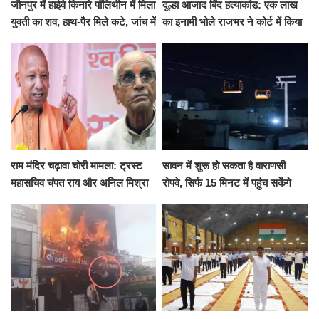
जौनपुर में हाईवे किनारे पॉलिथीन में मिला
दूल्हा आजाद बिंद हत्याकांड: एक लाख
युवती का शव, हाथ-पैर मिले कटे, जांच में
का इनामी भोले राजभर ने कोर्ट में किया
जुटी पुलिस
सरेंडर, 14 दिन के लिए भेजा गया जेल
राम मंदिर चढ़ावा चोरी मामला: ट्रस्ट
सावन में शुरू हो सकता है वाराणसी
महासचिव चंपत राय और अनिल मिश्रा
रोपवे, सिर्फ 15 मिनट में पहुंच सकेंगे
ने दिया इस्तीफा, बोले CM योगी-किसी
कैंट से गोदौलिया, देना होगा इतना
को नहीं...
किराया