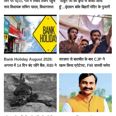
सिर पर पट्टी, गले में तख्ती लेकर पहुंचे
'ठाकुर जी की कृपा से काशी आया
सपा विधायक सचिन यादव, विधानसभा
हूं'...वृंदावन बांके बिहारी मंदिर के पुजारी
से पूरे मानसून सत्र के लिए किया गया
ने किया श्री काशी विश्वनाथ का
निलंबित
जलाभिषेक
Bank Holiday August 2026:
सरकार से बातचीत के बाद CJP ने
अगस्त में 14 दिन बंद रहेंगे बैंक, RBI ने
खत्म किया प्रोटेस्ट, FIR वापसी समेत
जारी की छुट्टियों की लिस्ट​​​​​​​
कई मांगों पर बनी सहमति