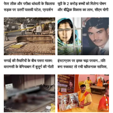
पेपर लीक और परीक्षा धांधली के खिलाफ
यूपी के 2 करोड़ बच्चों को मिलेगा पोषण
सड़क पर उतरीं पल्लवी पटेल, प्रदर्शन
और बौद्धिक विकास का लाभ, सीएम योगी
से पहले पुलिस ने लिया हिरासत में
ने शुरू किया सुपोषण मिशन-2
सगाई की तैयारियों के बीच पसरा मातम:
इंस्टाग्राम पर इश्क चढ़ा परवान...पति
वाराणसी के बेनियाबाग में बुजुर्ग की गोली
बना रुकावट तो रची खौफनाक साजिश,
मारकर हत्या, दो दिन पहले भी हुआ था
खीर में नींद की गोली देकर उतारा मौत
हमला
के घाट