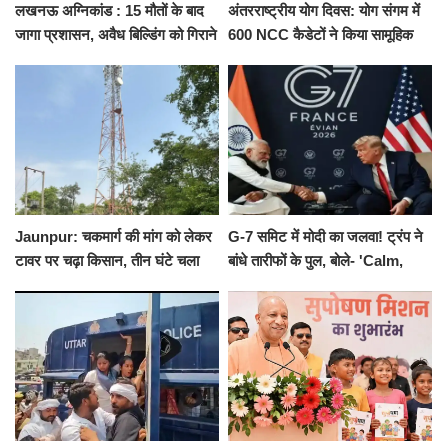
लखनऊ अग्निकांड : 15 मौतों के बाद
अंतरराष्ट्रीय योग दिवस: योग संगम में
जागा प्रशासन, अवैध बिल्डिंग को गिराने
600 NCC कैडेटों ने किया सामूहिक
का नोटिस, SIT जांच शुरू
योगाभ्यास, स्वस्थ जीवन का लिया
संकल्प
Jaunpur: चकमार्ग की मांग को लेकर
G-7 समिट में मोदी का जलवा! ट्रंप ने
टावर पर चढ़ा किसान, तीन घंटे चला
बांधे तारीफों के पुल, बोले- 'Calm,
हाईवोल्टेज ड्रामा
Cool and Total Killer'