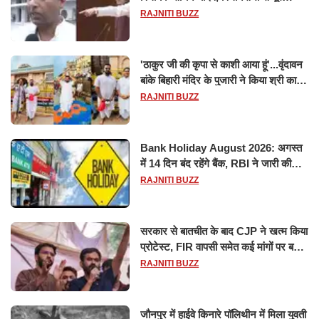
मानसून सत्र के लिए किया गया निलंबित
RAJNITI BUZZ
'ठाकुर जी की कृपा से काशी आया हूं'...वृंदावन
बांके बिहारी मंदिर के पुजारी ने किया श्री काशी
विश्वनाथ का जलाभिषेक
RAJNITI BUZZ
Bank Holiday August 2026: अगस्त
में 14 दिन बंद रहेंगे बैंक, RBI ने जारी की
छुट्टियों की लिस्ट​​​​​​​
RAJNITI BUZZ
सरकार से बातचीत के बाद CJP ने खत्म किया
प्रोटेस्ट, FIR वापसी समेत कई मांगों पर बनी
सहमति
RAJNITI BUZZ
जौनपुर में हाईवे किनारे पॉलिथीन में मिला युवती