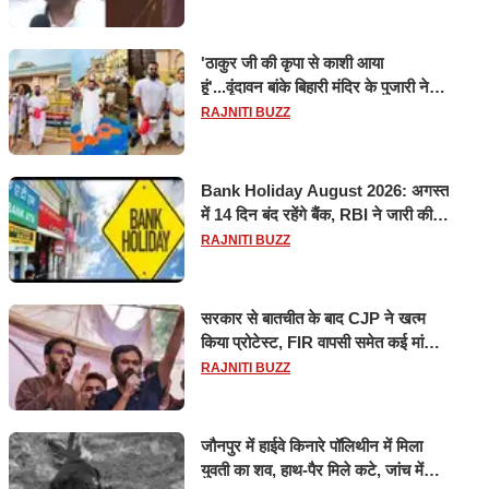
'ठाकुर जी की कृपा से काशी आया
हूं'...वृंदावन बांके बिहारी मंदिर के पुजारी ने
किया श्री काशी विश्वनाथ का जलाभिषेक
RAJNITI BUZZ
Bank Holiday August 2026: अगस्त
में 14 दिन बंद रहेंगे बैंक, RBI ने जारी की
छुट्टियों की लिस्ट​​​​​​​
RAJNITI BUZZ
सरकार से बातचीत के बाद CJP ने खत्म
किया प्रोटेस्ट, FIR वापसी समेत कई मांगों
पर बनी सहमति
RAJNITI BUZZ
जौनपुर में हाईवे किनारे पॉलिथीन में मिला
युवती का शव, हाथ-पैर मिले कटे, जांच में