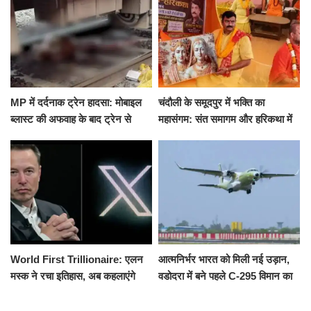
MP में दर्दनाक ट्रेन हादसा: मोबाइल
चंदौली के समूदपुर में भक्ति का
ब्लास्ट की अफवाह के बाद ट्रेन से
महासंगम: संत समागम और हरिकथा में
उतरकर भागे यात्री, दूसरी ट्रेन ने
उमड़ी श्रद्धालुओं की भीड़
रौंदा, 4 की मौत
World First Trillionaire: एलन
आत्मनिर्भर भारत को मिली नई उड़ान,
मस्क ने रचा इतिहास, अब कहलाएंगे
वडोदरा में बने पहले C-295 विमान का
ट्रिलेनियर, नेटवर्थ जान उड़ जाएंगे
सफल परीक्षण
होश