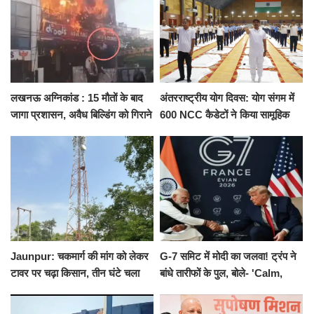
लखनऊ अग्निकांड : 15 मौतों के बाद
अंतरराष्ट्रीय योग दिवस: योग संगम में
जागा प्रशासन, अवैध बिल्डिंग को गिराने
600 NCC कैडेटों ने किया सामूहिक
का नोटिस, SIT जांच शुरू
योगाभ्यास, स्वस्थ जीवन का लिया
संकल्प
Jaunpur: चकमार्ग की मांग को लेकर
G-7 समिट में मोदी का जलवा! ट्रंप ने
टावर पर चढ़ा किसान, तीन घंटे चला
बांधे तारीफों के पुल, बोले- 'Calm,
हाईवोल्टेज ड्रामा
Cool and Total Killer'