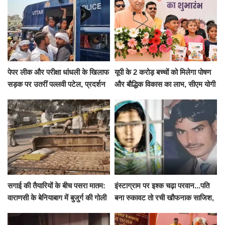
पेपर लीक और परीक्षा धांधली के खिलाफ
यूपी के 2 करोड़ बच्चों को मिलेगा पोषण
सड़क पर उतरीं पल्लवी पटेल, प्रदर्शन
और बौद्धिक विकास का लाभ, सीएम योगी
से पहले पुलिस ने लिया हिरासत में
ने शुरू किया सुपोषण मिशन-2
सगाई की तैयारियों के बीच पसरा मातम:
इंस्टाग्राम पर इश्क चढ़ा परवान...पति
वाराणसी के बेनियाबाग में बुजुर्ग की गोली
बना रुकावट तो रची खौफनाक साजिश,
मारकर हत्या, दो दिन पहले भी हुआ था
खीर में नींद की गोली देकर उतारा मौत
हमला
के घाट