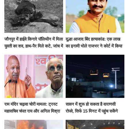
जौनपुर में हाईवे किनारे पॉलिथीन में मिला
दूल्हा आजाद बिंद हत्याकांड: एक लाख
युवती का शव, हाथ-पैर मिले कटे, जांच में
का इनामी भोले राजभर ने कोर्ट में किया
जुटी पुलिस
सरेंडर, 14 दिन के लिए भेजा गया जेल
राम मंदिर चढ़ावा चोरी मामला: ट्रस्ट
सावन में शुरू हो सकता है वाराणसी
महासचिव चंपत राय और अनिल मिश्रा
रोपवे, सिर्फ 15 मिनट में पहुंच सकेंगे
ने दिया इस्तीफा, बोले CM योगी-किसी
कैंट से गोदौलिया, देना होगा इतना
को नहीं...
किराया