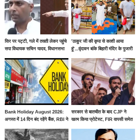
सिर पर पट्टी, गले में तख्ती लेकर पहुंचे
'ठाकुर जी की कृपा से काशी आया
सपा विधायक सचिन यादव, विधानसभा
हूं'...वृंदावन बांके बिहारी मंदिर के पुजारी
से पूरे मानसून सत्र के लिए किया गया
ने किया श्री काशी विश्वनाथ का
निलंबित
जलाभिषेक
Bank Holiday August 2026:
सरकार से बातचीत के बाद CJP ने
अगस्त में 14 दिन बंद रहेंगे बैंक, RBI ने
खत्म किया प्रोटेस्ट, FIR वापसी समेत
जारी की छुट्टियों की लिस्ट​​​​​​​
कई मांगों पर बनी सहमति