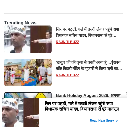
Trending News
सिर पर पट्टी, गले में तख्ती लेकर पहुंचे सपा
विधायक सचिन यादव, विधानसभा से पूरे
मानसून सत्र के लिए किया गया निलंबित
RAJNITI BUZZ
'ठाकुर जी की कृपा से काशी आया हूं'...वृंदावन
बांके बिहारी मंदिर के पुजारी ने किया श्री काशी
विश्वनाथ का जलाभिषेक
RAJNITI BUZZ
Bank Holiday August 2026: अगस्त
में 14 दिन बंद रहेंगे बैंक, RBI ने जारी की
छुट्टियों की लिस्ट​​​​​​​
RAJNITI BUZZ