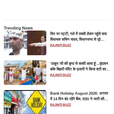
ट्रिलेनियर, नेटवर्थ जान उड़ जाएंगे
सफल परीक्षण
होश
Trending News
सिर पर पट्टी, गले में तख्ती लेकर पहुंचे सपा
विधायक सचिन यादव, विधानसभा से पूरे
मानसून सत्र के लिए किया गया निलंबित
RAJNITI BUZZ
'ठाकुर जी की कृपा से काशी आया हूं'...वृंदावन
बांके बिहारी मंदिर के पुजारी ने किया श्री काशी
विश्वनाथ का जलाभिषेक
RAJNITI BUZZ
Bank Holiday August 2026: अगस्त
में 14 दिन बंद रहेंगे बैंक, RBI ने जारी की
छुट्टियों की लिस्ट​​​​​​​
RAJNITI BUZZ