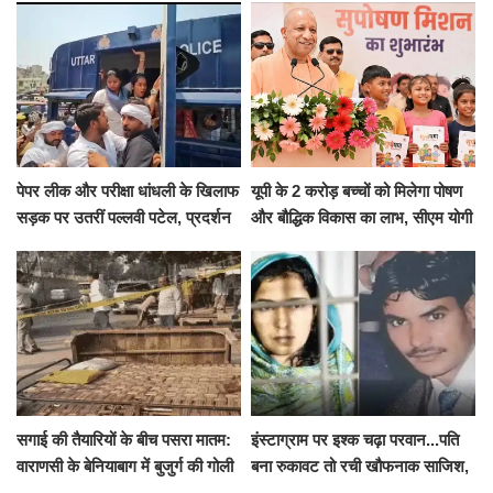
पेपर लीक और परीक्षा धांधली के खिलाफ
यूपी के 2 करोड़ बच्चों को मिलेगा पोषण
सड़क पर उतरीं पल्लवी पटेल, प्रदर्शन
और बौद्धिक विकास का लाभ, सीएम योगी
से पहले पुलिस ने लिया हिरासत में
ने शुरू किया सुपोषण मिशन-2
सगाई की तैयारियों के बीच पसरा मातम:
इंस्टाग्राम पर इश्क चढ़ा परवान...पति
वाराणसी के बेनियाबाग में बुजुर्ग की गोली
बना रुकावट तो रची खौफनाक साजिश,
मारकर हत्या, दो दिन पहले भी हुआ था
खीर में नींद की गोली देकर उतारा मौत