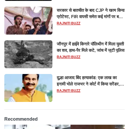
सरकार से बातचीत के बाद CJP ने खत्म किया
प्रोटेस्ट, FIR वापसी समेत कई मांगों पर बनी
सहमति
RAJNITI BUZZ
जौनपुर में हाईवे किनारे पॉलिथीन में मिला युवती
का शव, हाथ-पैर मिले कटे, जांच में जुटी पुलिस
RAJNITI BUZZ
दूल्हा आजाद बिंद हत्याकांड: एक लाख का
इनामी भोले राजभर ने कोर्ट में किया सरेंडर,
14 दिन के लिए भेजा गया जेल
RAJNITI BUZZ
Recommended