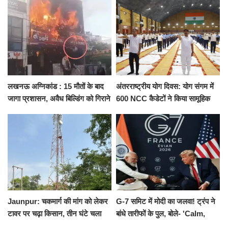
को नहीं...
किराया
लखनऊ अग्निकांड : 15 मौतों के बाद
अंतरराष्ट्रीय योग दिवस: योग संगम में
जागा प्रशासन, अवैध बिल्डिंग को गिराने
600 NCC कैडेटों ने किया सामूहिक
का नोटिस, SIT जांच शुरू
योगाभ्यास, स्वस्थ जीवन का लिया
संकल्प
Jaunpur: चकमार्ग की मांग को लेकर
G-7 समिट में मोदी का जलवा! ट्रंप ने
टावर पर चढ़ा किसान, तीन घंटे चला
बांधे तारीफों के पुल, बोले- 'Calm,
हाईवोल्टेज ड्रामा
Cool and Total Killer'