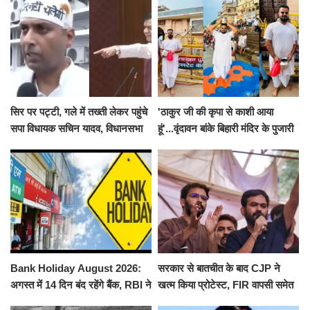
सिर पर पट्टी, गले में तख्ती लेकर पहुंचे
'ठाकुर जी की कृपा से काशी आया
सपा विधायक सचिन यादव, विधानसभा
हूं'...वृंदावन बांके बिहारी मंदिर के पुजारी
से पूरे मानसून सत्र के लिए किया गया
ने किया श्री काशी विश्वनाथ का
निलंबित
जलाभिषेक
Bank Holiday August 2026:
सरकार से बातचीत के बाद CJP ने
अगस्त में 14 दिन बंद रहेंगे बैंक, RBI ने
खत्म किया प्रोटेस्ट, FIR वापसी समेत
जारी की छुट्टियों की लिस्ट​​​​​​​
कई मांगों पर बनी सहमति