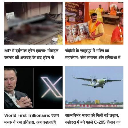
हमला
के घाट
MP में दर्दनाक ट्रेन हादसा: मोबाइल
चंदौली के समूदपुर में भक्ति का
ब्लास्ट की अफवाह के बाद ट्रेन से
महासंगम: संत समागम और हरिकथा में
उतरकर भागे यात्री, दूसरी ट्रेन ने
उमड़ी श्रद्धालुओं की भीड़
रौंदा, 4 की मौत
World First Trillionaire: एलन
आत्मनिर्भर भारत को मिली नई उड़ान,
मस्क ने रचा इतिहास, अब कहलाएंगे
वडोदरा में बने पहले C-295 विमान का