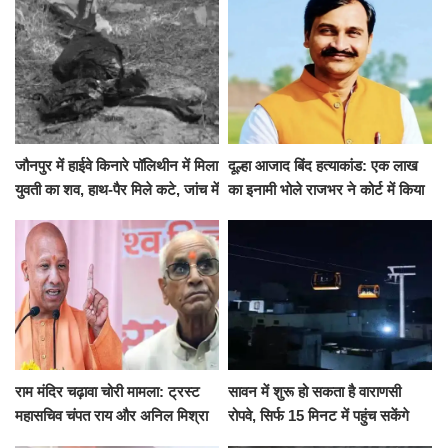
जौनपुर में हाईवे किनारे पॉलिथीन में मिला
दूल्हा आजाद बिंद हत्याकांड: एक लाख
युवती का शव, हाथ-पैर मिले कटे, जांच में
का इनामी भोले राजभर ने कोर्ट में किया
जुटी पुलिस
सरेंडर, 14 दिन के लिए भेजा गया जेल
राम मंदिर चढ़ावा चोरी मामला: ट्रस्ट
सावन में शुरू हो सकता है वाराणसी
महासचिव चंपत राय और अनिल मिश्रा
रोपवे, सिर्फ 15 मिनट में पहुंच सकेंगे
ने दिया इस्तीफा, बोले CM योगी-किसी
कैंट से गोदौलिया, देना होगा इतना