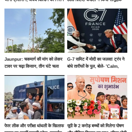
का नोटिस, SIT जांच शुरू
योगाभ्यास, स्वस्थ जीवन का लिया
संकल्प
Jaunpur: चकमार्ग की मांग को लेकर
G-7 समिट में मोदी का जलवा! ट्रंप ने
टावर पर चढ़ा किसान, तीन घंटे चला
बांधे तारीफों के पुल, बोले- 'Calm,
हाईवोल्टेज ड्रामा
Cool and Total Killer'
पेपर लीक और परीक्षा धांधली के खिलाफ
यूपी के 2 करोड़ बच्चों को मिलेगा पोषण