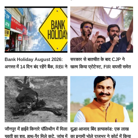
से पूरे मानसून सत्र के लिए किया गया
ने किया श्री काशी विश्वनाथ का
निलंबित
जलाभिषेक
Bank Holiday August 2026:
सरकार से बातचीत के बाद CJP ने
अगस्त में 14 दिन बंद रहेंगे बैंक, RBI ने
खत्म किया प्रोटेस्ट, FIR वापसी समेत
जारी की छुट्टियों की लिस्ट​​​​​​​
कई मांगों पर बनी सहमति
जौनपुर में हाईवे किनारे पॉलिथीन में मिला
दूल्हा आजाद बिंद हत्याकांड: एक लाख
युवती का शव, हाथ-पैर मिले कटे, जांच में
का इनामी भोले राजभर ने कोर्ट में किया