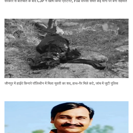
सरकार से बातचीत के बाद CJP ने खत्म किया प्रोटेस्ट, FIR वापसी समेत कई मांगों पर बनी सहमति
जौनपुर में हाईवे किनारे पॉलिथीन में मिला युवती का शव, हाथ-पैर मिले कटे, जांच में जुटी पुलिस