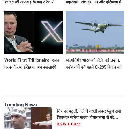
ब्लास्ट की अफवाह के बाद ट्रेन से
महासंगम: संत समागम और हरिकथा में
उतरकर भागे यात्री, दूसरी ट्रेन ने
उमड़ी श्रद्धालुओं की भीड़
रौंदा, 4 की मौत
World First Trillionaire: एलन
आत्मनिर्भर भारत को मिली नई उड़ान,
मस्क ने रचा इतिहास, अब कहलाएंगे
वडोदरा में बने पहले C-295 विमान का
ट्रिलेनियर, नेटवर्थ जान उड़ जाएंगे
सफल परीक्षण
होश
Trending News
सिर पर पट्टी, गले में तख्ती लेकर पहुंचे सपा
विधायक सचिन यादव, विधानसभा से पूरे
मानसून सत्र के लिए किया गया निलंबित
RAJNITI BUZZ