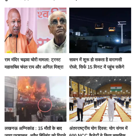
जुटी पुलिस
सरेंडर, 14 दिन के लिए भेजा गया जेल
राम मंदिर चढ़ावा चोरी मामला: ट्रस्ट
सावन में शुरू हो सकता है वाराणसी
महासचिव चंपत राय और अनिल मिश्रा
रोपवे, सिर्फ 15 मिनट में पहुंच सकेंगे
ने दिया इस्तीफा, बोले CM योगी-किसी
कैंट से गोदौलिया, देना होगा इतना
को नहीं...
किराया
लखनऊ अग्निकांड : 15 मौतों के बाद
अंतरराष्ट्रीय योग दिवस: योग संगम में
जागा प्रशासन, अवैध बिल्डिंग को गिराने
600 NCC कैडेटों ने किया सामूहिक