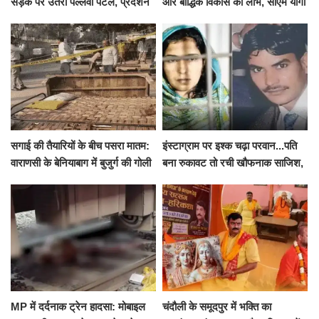
सड़क पर उतरीं पल्लवी पटेल, प्रदर्शन
और बौद्धिक विकास का लाभ, सीएम योगी
से पहले पुलिस ने लिया हिरासत में
ने शुरू किया सुपोषण मिशन-2
सगाई की तैयारियों के बीच पसरा मातम:
इंस्टाग्राम पर इश्क चढ़ा परवान...पति
वाराणसी के बेनियाबाग में बुजुर्ग की गोली
बना रुकावट तो रची खौफनाक साजिश,
मारकर हत्या, दो दिन पहले भी हुआ था
खीर में नींद की गोली देकर उतारा मौत
हमला
के घाट
MP में दर्दनाक ट्रेन हादसा: मोबाइल
चंदौली के समूदपुर में भक्ति का