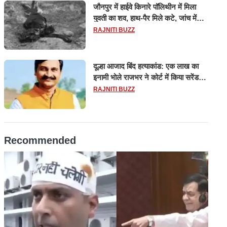
जौनपुर में हाईवे किनारे पॉलिथीन में मिला
युवती का शव, हाथ-पैर मिले कटे, जांच में
जुटी पुलिस
RAJNITI BUZZ
दूल्हा आजाद बिंद हत्याकांड: एक लाख का
इनामी भोले राजभर ने कोर्ट में किया सरेंडर,
14 दिन के लिए भेजा गया जेल
RAJNITI BUZZ
Recommended