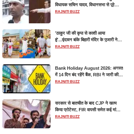
विधायक सचिन यादव, विधानसभा से पूरे
मानसून सत्र के लिए किया गया निलंबित
RAJNITI BUZZ
'ठाकुर जी की कृपा से काशी आया
हूं'...वृंदावन बांके बिहारी मंदिर के पुजारी ने
किया श्री काशी विश्वनाथ का जलाभिषेक
RAJNITI BUZZ
Bank Holiday August 2026: अगस्त
में 14 दिन बंद रहेंगे बैंक, RBI ने जारी की
छुट्टियों की लिस्ट​​​​​​​
RAJNITI BUZZ
सरकार से बातचीत के बाद CJP ने खत्म
किया प्रोटेस्ट, FIR वापसी समेत कई मांगों
पर बनी सहमति
RAJNITI BUZZ