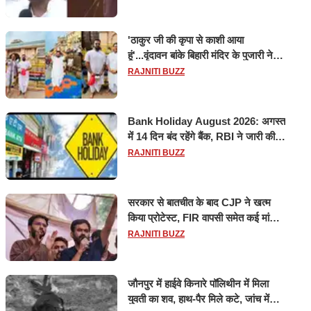
'ठाकुर जी की कृपा से काशी आया
हूं'...वृंदावन बांके बिहारी मंदिर के पुजारी ने
किया श्री काशी विश्वनाथ का जलाभिषेक
RAJNITI BUZZ
Bank Holiday August 2026: अगस्त
में 14 दिन बंद रहेंगे बैंक, RBI ने जारी की
छुट्टियों की लिस्ट​​​​​​​
RAJNITI BUZZ
सरकार से बातचीत के बाद CJP ने खत्म
किया प्रोटेस्ट, FIR वापसी समेत कई मांगों
पर बनी सहमति
RAJNITI BUZZ
जौनपुर में हाईवे किनारे पॉलिथीन में मिला
युवती का शव, हाथ-पैर मिले कटे, जांच में