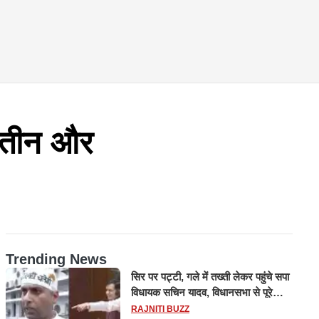
द तीन और
Trending News
सिर पर पट्टी, गले में तख्ती लेकर पहुंचे सपा
विधायक सचिन यादव, विधानसभा से पूरे
मानसून सत्र के लिए किया गया निलंबित
RAJNITI BUZZ