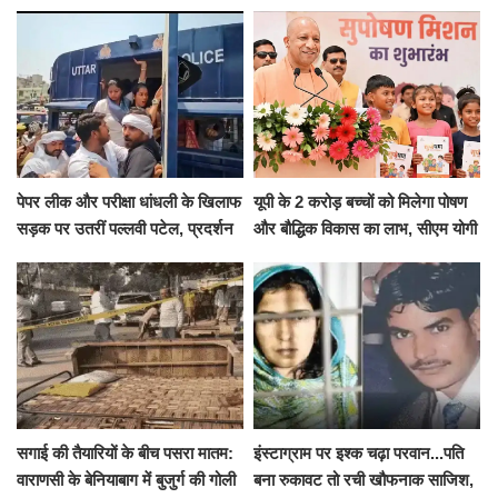
हाईवोल्टेज ड्रामा
Cool and Total Killer'
पेपर लीक और परीक्षा धांधली के खिलाफ
यूपी के 2 करोड़ बच्चों को मिलेगा पोषण
सड़क पर उतरीं पल्लवी पटेल, प्रदर्शन
और बौद्धिक विकास का लाभ, सीएम योगी
से पहले पुलिस ने लिया हिरासत में
ने शुरू किया सुपोषण मिशन-2
सगाई की तैयारियों के बीच पसरा मातम:
इंस्टाग्राम पर इश्क चढ़ा परवान...पति
वाराणसी के बेनियाबाग में बुजुर्ग की गोली
बना रुकावट तो रची खौफनाक साजिश,