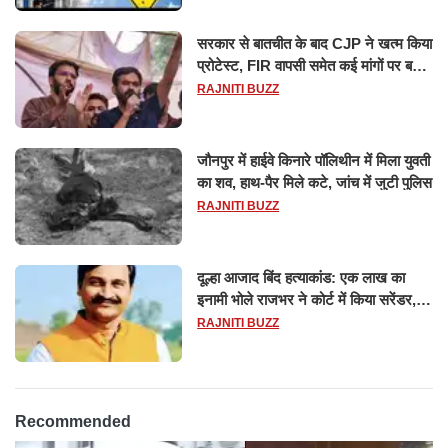
सरकार से बातचीत के बाद CJP ने खत्म किया
प्रोटेस्ट, FIR वापसी समेत कई मांगों पर बनी
सहमति
RAJNITI BUZZ
जौनपुर में हाईवे किनारे पॉलिथीन में मिला युवती
का शव, हाथ-पैर मिले कटे, जांच में जुटी पुलिस
RAJNITI BUZZ
दूल्हा आजाद बिंद हत्याकांड: एक लाख का
इनामी भोले राजभर ने कोर्ट में किया सरेंडर,
14 दिन के लिए भेजा गया जेल
RAJNITI BUZZ
Recommended