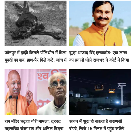
जौनपुर में हाईवे किनारे पॉलिथीन में मिला
दूल्हा आजाद बिंद हत्याकांड: एक लाख
युवती का शव, हाथ-पैर मिले कटे, जांच में
का इनामी भोले राजभर ने कोर्ट में किया
जुटी पुलिस
सरेंडर, 14 दिन के लिए भेजा गया जेल
राम मंदिर चढ़ावा चोरी मामला: ट्रस्ट
सावन में शुरू हो सकता है वाराणसी
महासचिव चंपत राय और अनिल मिश्रा
रोपवे, सिर्फ 15 मिनट में पहुंच सकेंगे
ने दिया इस्तीफा, बोले CM योगी-किसी
कैंट से गोदौलिया, देना होगा इतना