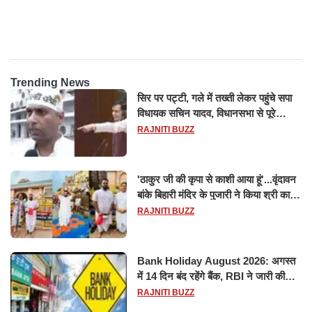
ट्रिलेनियर, नेटवर्थ जान उड़ जाएंगे
सफल परीक्षण
होश
Trending News
सिर पर पट्टी, गले में तख्ती लेकर पहुंचे सपा
विधायक सचिन यादव, विधानसभा से पूरे
मानसून सत्र के लिए किया गया निलंबित
RAJNITI BUZZ
'ठाकुर जी की कृपा से काशी आया हूं'...वृंदावन
बांके बिहारी मंदिर के पुजारी ने किया श्री काशी
विश्वनाथ का जलाभिषेक
RAJNITI BUZZ
Bank Holiday August 2026: अगस्त
में 14 दिन बंद रहेंगे बैंक, RBI ने जारी की
छुट्टियों की लिस्ट​​​​​​​
RAJNITI BUZZ