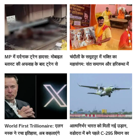
मारकर हत्या, दो दिन पहले भी हुआ था
खीर में नींद की गोली देकर उतारा मौत
हमला
के घाट
MP में दर्दनाक ट्रेन हादसा: मोबाइल
चंदौली के समूदपुर में भक्ति का
ब्लास्ट की अफवाह के बाद ट्रेन से
महासंगम: संत समागम और हरिकथा में
उतरकर भागे यात्री, दूसरी ट्रेन ने
उमड़ी श्रद्धालुओं की भीड़
रौंदा, 4 की मौत
World First Trillionaire: एलन
आत्मनिर्भर भारत को मिली नई उड़ान,
मस्क ने रचा इतिहास, अब कहलाएंगे
वडोदरा में बने पहले C-295 विमान का