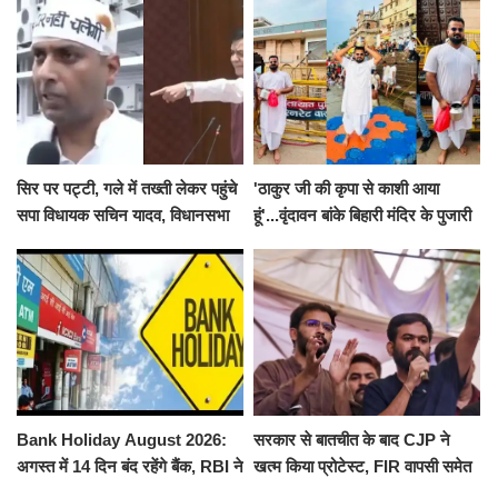
सिर पर पट्टी, गले में तख्ती लेकर पहुंचे
'ठाकुर जी की कृपा से काशी आया
सपा विधायक सचिन यादव, विधानसभा
हूं'...वृंदावन बांके बिहारी मंदिर के पुजारी
से पूरे मानसून सत्र के लिए किया गया
ने किया श्री काशी विश्वनाथ का
निलंबित
जलाभिषेक
Bank Holiday August 2026:
सरकार से बातचीत के बाद CJP ने
अगस्त में 14 दिन बंद रहेंगे बैंक, RBI ने
खत्म किया प्रोटेस्ट, FIR वापसी समेत
जारी की छुट्टियों की लिस्ट​​​​​​​
कई मांगों पर बनी सहमति