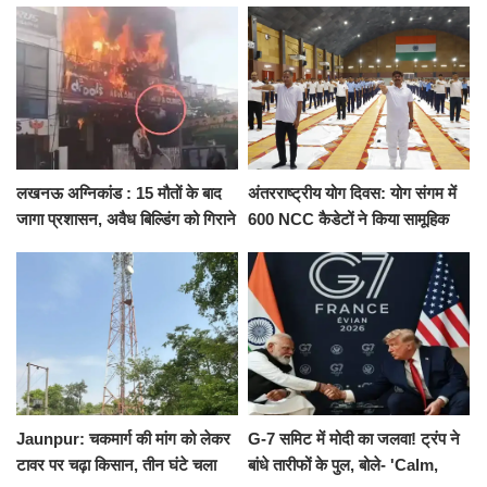
को नहीं...
किराया
लखनऊ अग्निकांड : 15 मौतों के बाद
अंतरराष्ट्रीय योग दिवस: योग संगम में
जागा प्रशासन, अवैध बिल्डिंग को गिराने
600 NCC कैडेटों ने किया सामूहिक
का नोटिस, SIT जांच शुरू
योगाभ्यास, स्वस्थ जीवन का लिया
संकल्प
Jaunpur: चकमार्ग की मांग को लेकर
G-7 समिट में मोदी का जलवा! ट्रंप ने
टावर पर चढ़ा किसान, तीन घंटे चला
बांधे तारीफों के पुल, बोले- 'Calm,