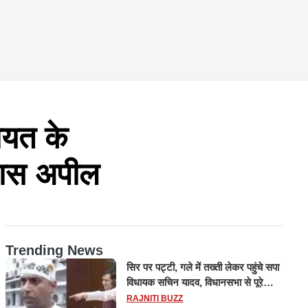
ायत के
 खास अपील
Trending News
सिर पर पट्टी, गले में तख्ती लेकर पहुंचे सपा
विधायक सचिन यादव, विधानसभा से पूरे
मानसून सत्र के लिए किया गया निलंबित
RAJNITI BUZZ