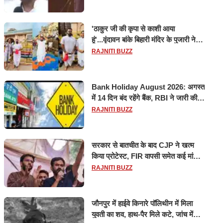
'ठाकुर जी की कृपा से काशी आया
हूं'...वृंदावन बांके बिहारी मंदिर के पुजारी ने
किया श्री काशी विश्वनाथ का जलाभिषेक
RAJNITI BUZZ
Bank Holiday August 2026: अगस्त
में 14 दिन बंद रहेंगे बैंक, RBI ने जारी की
छुट्टियों की लिस्ट​​​​​​​
RAJNITI BUZZ
सरकार से बातचीत के बाद CJP ने खत्म
किया प्रोटेस्ट, FIR वापसी समेत कई मांगों
पर बनी सहमति
RAJNITI BUZZ
जौनपुर में हाईवे किनारे पॉलिथीन में मिला
युवती का शव, हाथ-पैर मिले कटे, जांच में