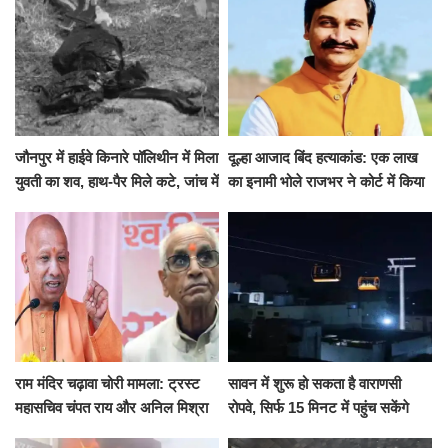
जौनपुर में हाईवे किनारे पॉलिथीन में मिला
दूल्हा आजाद बिंद हत्याकांड: एक लाख
युवती का शव, हाथ-पैर मिले कटे, जांच में
का इनामी भोले राजभर ने कोर्ट में किया
जुटी पुलिस
सरेंडर, 14 दिन के लिए भेजा गया जेल
राम मंदिर चढ़ावा चोरी मामला: ट्रस्ट
सावन में शुरू हो सकता है वाराणसी
महासचिव चंपत राय और अनिल मिश्रा
रोपवे, सिर्फ 15 मिनट में पहुंच सकेंगे
ने दिया इस्तीफा, बोले CM योगी-किसी
कैंट से गोदौलिया, देना होगा इतना