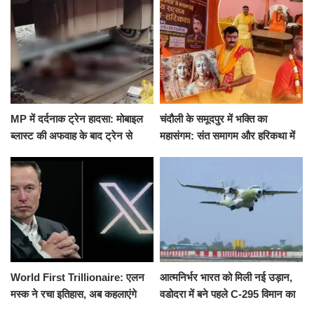
हमला
के घाट
MP में दर्दनाक ट्रेन हादसा: मोबाइल
चंदौली के समूदपुर में भक्ति का
ब्लास्ट की अफवाह के बाद ट्रेन से
महासंगम: संत समागम और हरिकथा में
उतरकर भागे यात्री, दूसरी ट्रेन ने
उमड़ी श्रद्धालुओं की भीड़
रौंदा, 4 की मौत
World First Trillionaire: एलन
आत्मनिर्भर भारत को मिली नई उड़ान,
मस्क ने रचा इतिहास, अब कहलाएंगे
वडोदरा में बने पहले C-295 विमान का
ट्रिलेनियर, नेटवर्थ जान उड़ जाएंगे
सफल परीक्षण