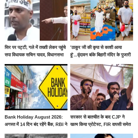
सिर पर पट्टी, गले में तख्ती लेकर पहुंचे
'ठाकुर जी की कृपा से काशी आया
सपा विधायक सचिन यादव, विधानसभा
हूं'...वृंदावन बांके बिहारी मंदिर के पुजारी
से पूरे मानसून सत्र के लिए किया गया
ने किया श्री काशी विश्वनाथ का
निलंबित
जलाभिषेक
Bank Holiday August 2026:
सरकार से बातचीत के बाद CJP ने
अगस्त में 14 दिन बंद रहेंगे बैंक, RBI ने
खत्म किया प्रोटेस्ट, FIR वापसी समेत
जारी की छुट्टियों की लिस्ट​​​​​​​
कई मांगों पर बनी सहमति