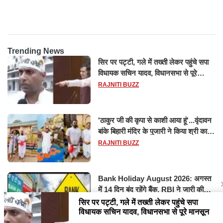
होश
Trending News
सिर पर पट्टी, गले में तख्ती लेकर पहुंचे सपा
विधायक सचिन यादव, विधानसभा से पूरे
मानसून सत्र के लिए किया गया निलंबित
RAJNITI BUZZ
'ठाकुर जी की कृपा से काशी आया हूं'...वृंदावन
बांके बिहारी मंदिर के पुजारी ने किया श्री काशी
विश्वनाथ का जलाभिषेक
RAJNITI BUZZ
Bank Holiday August 2026: अगस्त
में 14 दिन बंद रहेंगे बैंक, RBI ने जारी की
छुट्टियों की लिस्ट​​​​​​​
RAJNITI BUZZ