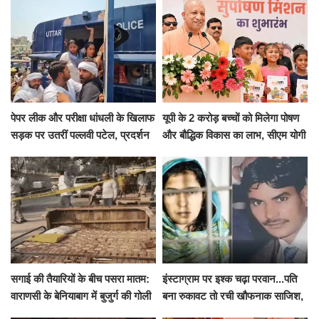
पेपर लीक और परीक्षा धांधली के खिलाफ
यूपी के 2 करोड़ बच्चों को मिलेगा पोषण
सड़क पर उतरीं पल्लवी पटेल, प्रदर्शन
और बौद्धिक विकास का लाभ, सीएम योगी
से पहले पुलिस ने लिया हिरासत में
ने शुरू किया सुपोषण मिशन-2
सगाई की तैयारियों के बीच पसरा मातम:
इंस्टाग्राम पर इश्क चढ़ा परवान...पति
वाराणसी के बेनियाबाग में बुजुर्ग की गोली
बना रुकावट तो रची खौफनाक साजिश,
मारकर हत्या, दो दिन पहले भी हुआ था
खीर में नींद की गोली देकर उतारा मौत