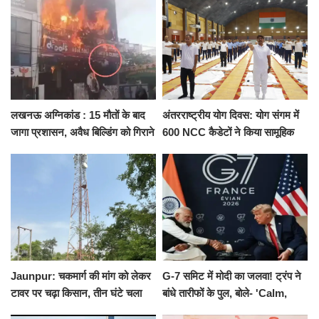
को नहीं...
किराया
लखनऊ अग्निकांड : 15 मौतों के बाद
अंतरराष्ट्रीय योग दिवस: योग संगम में
जागा प्रशासन, अवैध बिल्डिंग को गिराने
600 NCC कैडेटों ने किया सामूहिक
का नोटिस, SIT जांच शुरू
योगाभ्यास, स्वस्थ जीवन का लिया
संकल्प
Jaunpur: चकमार्ग की मांग को लेकर
G-7 समिट में मोदी का जलवा! ट्रंप ने
टावर पर चढ़ा किसान, तीन घंटे चला
बांधे तारीफों के पुल, बोले- 'Calm,
हाईवोल्टेज ड्रामा
Cool and Total Killer'