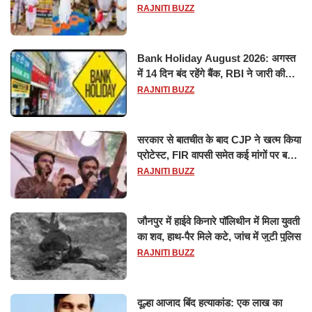
विश्वनाथ का जलाभिषेक
RAJNITI BUZZ
Bank Holiday August 2026: अगस्त
में 14 दिन बंद रहेंगे बैंक, RBI ने जारी की
छुट्टियों की लिस्ट​​​​​​​
RAJNITI BUZZ
सरकार से बातचीत के बाद CJP ने खत्म किया
प्रोटेस्ट, FIR वापसी समेत कई मांगों पर बनी
सहमति
RAJNITI BUZZ
जौनपुर में हाईवे किनारे पॉलिथीन में मिला युवती
का शव, हाथ-पैर मिले कटे, जांच में जुटी पुलिस
RAJNITI BUZZ
दूल्हा आजाद बिंद हत्याकांड: एक लाख का