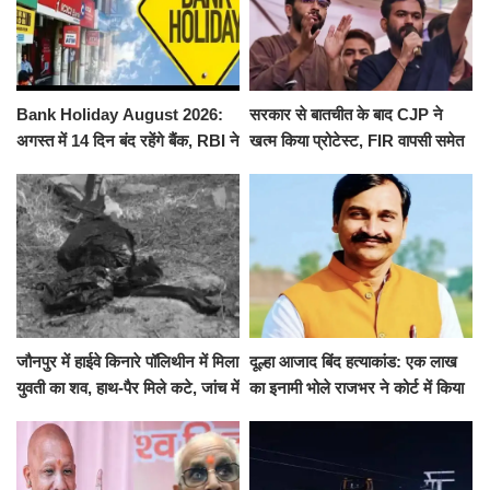
Bank Holiday August 2026:
सरकार से बातचीत के बाद CJP ने
अगस्त में 14 दिन बंद रहेंगे बैंक, RBI ने
खत्म किया प्रोटेस्ट, FIR वापसी समेत
जारी की छुट्टियों की लिस्ट​​​​​​​
कई मांगों पर बनी सहमति
जौनपुर में हाईवे किनारे पॉलिथीन में मिला
दूल्हा आजाद बिंद हत्याकांड: एक लाख
युवती का शव, हाथ-पैर मिले कटे, जांच में
का इनामी भोले राजभर ने कोर्ट में किया
जुटी पुलिस
सरेंडर, 14 दिन के लिए भेजा गया जेल