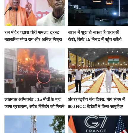
राम मंदिर चढ़ावा चोरी मामला: ट्रस्ट
सावन में शुरू हो सकता है वाराणसी
महासचिव चंपत राय और अनिल मिश्रा
रोपवे, सिर्फ 15 मिनट में पहुंच सकेंगे
ने दिया इस्तीफा, बोले CM योगी-किसी
कैंट से गोदौलिया, देना होगा इतना
को नहीं...
किराया
लखनऊ अग्निकांड : 15 मौतों के बाद
अंतरराष्ट्रीय योग दिवस: योग संगम में
जागा प्रशासन, अवैध बिल्डिंग को गिराने
600 NCC कैडेटों ने किया सामूहिक
का नोटिस, SIT जांच शुरू
योगाभ्यास, स्वस्थ जीवन का लिया
संकल्प