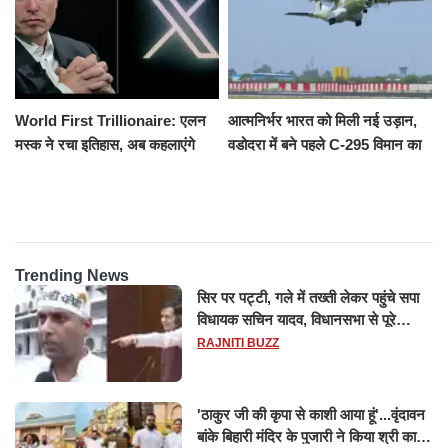
World First Trillionaire: एलन
आत्मनिर्भर भारत को मिली नई उड़ान,
मस्क ने रचा इतिहास, अब कहलाएंगे
वडोदरा में बने पहले C-295 विमान का
ट्रिलेनियर, नेटवर्थ जान उड़ जाएंगे
सफल परीक्षण
होश
Trending News
सिर पर पट्टी, गले में तख्ती लेकर पहुंचे सपा
विधायक सचिन यादव, विधानसभा से पूरे
मानसून सत्र के लिए किया गया निलंबित
RAJNITI BUZZ
'ठाकुर जी की कृपा से काशी आया हूं'...वृंदावन
बांके बिहारी मंदिर के पुजारी ने किया श्री काशी