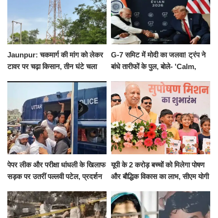
Jaunpur: चकमार्ग की मांग को लेकर
G-7 समिट में मोदी का जलवा! ट्रंप ने
टावर पर चढ़ा किसान, तीन घंटे चला
बांधे तारीफों के पुल, बोले- 'Calm,
हाईवोल्टेज ड्रामा
Cool and Total Killer'
पेपर लीक और परीक्षा धांधली के खिलाफ
यूपी के 2 करोड़ बच्चों को मिलेगा पोषण
सड़क पर उतरीं पल्लवी पटेल, प्रदर्शन
और बौद्धिक विकास का लाभ, सीएम योगी
से पहले पुलिस ने लिया हिरासत में
ने शुरू किया सुपोषण मिशन-2