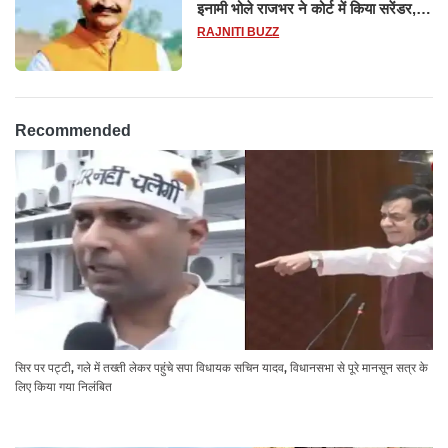
इनामी भोले राजभर ने कोर्ट में किया सरेंडर,
14 दिन के लिए भेजा गया जेल
RAJNITI BUZZ
Recommended
सिर पर पट्टी, गले में तख्ती लेकर पहुंचे सपा विधायक सचिन यादव, विधानसभा से पूरे मानसून सत्र के
लिए किया गया निलंबित