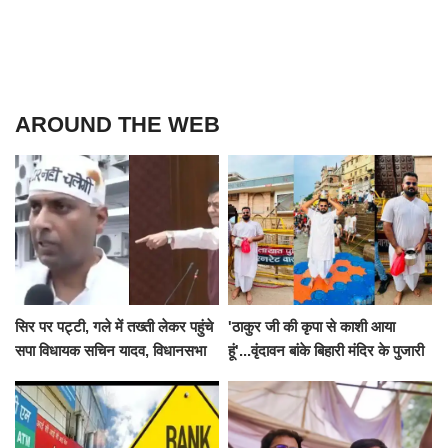
AROUND THE WEB
सिर पर पट्टी, गले में तख्ती लेकर पहुंचे
'ठाकुर जी की कृपा से काशी आया
सपा विधायक सचिन यादव, विधानसभा
हूं'...वृंदावन बांके बिहारी मंदिर के पुजारी
से पूरे मानसून सत्र के लिए किया गया
ने किया श्री काशी विश्वनाथ का
निलंबित
जलाभिषेक