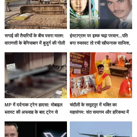
सगाई की तैयारियों के बीच पसरा मातम:
इंस्टाग्राम पर इश्क चढ़ा परवान...पति
वाराणसी के बेनियाबाग में बुजुर्ग की गोली
बना रुकावट तो रची खौफनाक साजिश,
मारकर हत्या, दो दिन पहले भी हुआ था
खीर में नींद की गोली देकर उतारा मौत
हमला
के घाट
MP में दर्दनाक ट्रेन हादसा: मोबाइल
चंदौली के समूदपुर में भक्ति का
ब्लास्ट की अफवाह के बाद ट्रेन से
महासंगम: संत समागम और हरिकथा में
उतरकर भागे यात्री, दूसरी ट्रेन ने
उमड़ी श्रद्धालुओं की भीड़
रौंदा, 4 की मौत