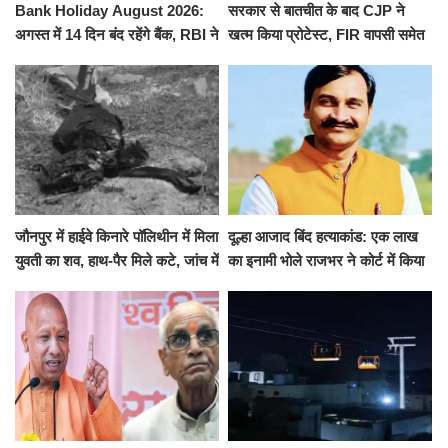
Bank Holiday August 2026:
सरकार से बातचीत के बाद CJP ने
अगस्त में 14 दिन बंद रहेंगे बैंक, RBI ने
खत्म किया प्रोटेस्ट, FIR वापसी समेत
जारी की छुट्टियों की लिस्ट​​​​​​​
कई मांगों पर बनी सहमति
जौनपुर में हाईवे किनारे पॉलिथीन में मिला
दूल्हा आजाद बिंद हत्याकांड: एक लाख
युवती का शव, हाथ-पैर मिले कटे, जांच में
का इनामी भोले राजभर ने कोर्ट में किया
जुटी पुलिस
सरेंडर, 14 दिन के लिए भेजा गया जेल