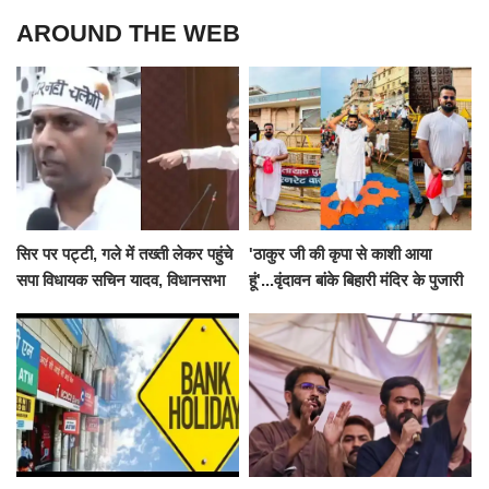
AROUND THE WEB
सिर पर पट्टी, गले में तख्ती लेकर पहुंचे
'ठाकुर जी की कृपा से काशी आया
सपा विधायक सचिन यादव, विधानसभा
हूं'...वृंदावन बांके बिहारी मंदिर के पुजारी
से पूरे मानसून सत्र के लिए किया गया
ने किया श्री काशी विश्वनाथ का
निलंबित
जलाभिषेक