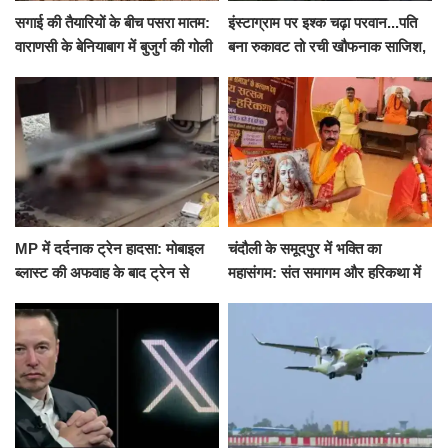
सगाई की तैयारियों के बीच पसरा मातम:
इंस्टाग्राम पर इश्क चढ़ा परवान...पति
वाराणसी के बेनियाबाग में बुजुर्ग की गोली
बना रुकावट तो रची खौफनाक साजिश,
मारकर हत्या, दो दिन पहले भी हुआ था
खीर में नींद की गोली देकर उतारा मौत
हमला
के घाट
MP में दर्दनाक ट्रेन हादसा: मोबाइल
चंदौली के समूदपुर में भक्ति का
ब्लास्ट की अफवाह के बाद ट्रेन से
महासंगम: संत समागम और हरिकथा में
उतरकर भागे यात्री, दूसरी ट्रेन ने
उमड़ी श्रद्धालुओं की भीड़
रौंदा, 4 की मौत