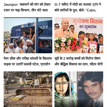
Jaunpur: चकमार्ग की मांग को लेकर
G-7 समिट में मोदी का जलवा! ट्रंप ने
टावर पर चढ़ा किसान, तीन घंटे चला
बांधे तारीफों के पुल, बोले- 'Calm,
हाईवोल्टेज ड्रामा
Cool and Total Killer'
पेपर लीक और परीक्षा धांधली के खिलाफ
यूपी के 2 करोड़ बच्चों को मिलेगा पोषण
सड़क पर उतरीं पल्लवी पटेल, प्रदर्शन
और बौद्धिक विकास का लाभ, सीएम योगी
से पहले पुलिस ने लिया हिरासत में
ने शुरू किया सुपोषण मिशन-2