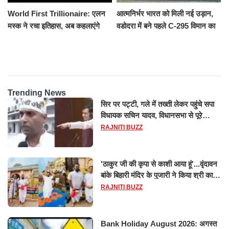
World First Trillionaire: एलन
आत्मनिर्भर भारत को मिली नई उड़ान,
मस्क ने रचा इतिहास, अब कहलाएंगे
वडोदरा में बने पहले C-295 विमान का
ट्रिलेनियर, नेटवर्थ जान उड़ जाएंगे
सफल परीक्षण
होश
Trending News
सिर पर पट्टी, गले में तख्ती लेकर पहुंचे सपा
विधायक सचिन यादव, विधानसभा से पूरे
मानसून सत्र के लिए किया गया निलंबित
RAJNITI BUZZ
'ठाकुर जी की कृपा से काशी आया हूं'...वृंदावन
बांके बिहारी मंदिर के पुजारी ने किया श्री काशी
विश्वनाथ का जलाभिषेक
RAJNITI BUZZ
Bank Holiday August 2026: अगस्त