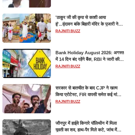
'ठाकुर जी की कृपा से काशी आया
हूं'...वृंदावन बांके बिहारी मंदिर के पुजारी ने
किया श्री काशी विश्वनाथ का जलाभिषेक
RAJNITI BUZZ
Bank Holiday August 2026: अगस्त
में 14 दिन बंद रहेंगे बैंक, RBI ने जारी की
छुट्टियों की लिस्ट​​​​​​​
RAJNITI BUZZ
सरकार से बातचीत के बाद CJP ने खत्म
किया प्रोटेस्ट, FIR वापसी समेत कई मांगों
पर बनी सहमति
RAJNITI BUZZ
जौनपुर में हाईवे किनारे पॉलिथीन में मिला
युवती का शव, हाथ-पैर मिले कटे, जांच में