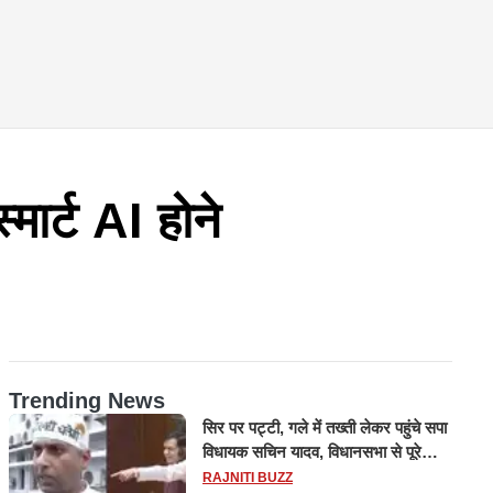
ार्ट AI होने
Trending News
सिर पर पट्टी, गले में तख्ती लेकर पहुंचे सपा
विधायक सचिन यादव, विधानसभा से पूरे
मानसून सत्र के लिए किया गया निलंबित
RAJNITI BUZZ