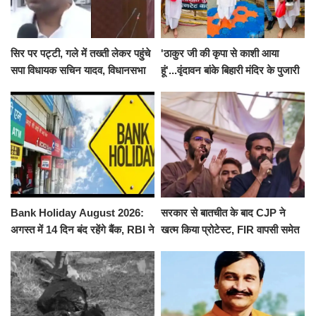
सिर पर पट्टी, गले में तख्ती लेकर पहुंचे
'ठाकुर जी की कृपा से काशी आया
सपा विधायक सचिन यादव, विधानसभा
हूं'...वृंदावन बांके बिहारी मंदिर के पुजारी
से पूरे मानसून सत्र के लिए किया गया
ने किया श्री काशी विश्वनाथ का
निलंबित
जलाभिषेक
Bank Holiday August 2026:
सरकार से बातचीत के बाद CJP ने
अगस्त में 14 दिन बंद रहेंगे बैंक, RBI ने
खत्म किया प्रोटेस्ट, FIR वापसी समेत
जारी की छुट्टियों की लिस्ट​​​​​​​
कई मांगों पर बनी सहमति