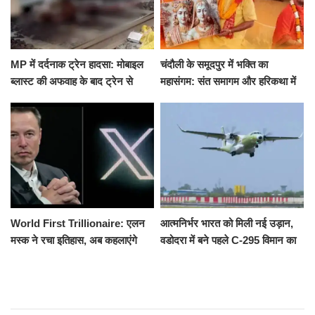
MP में दर्दनाक ट्रेन हादसा: मोबाइल
चंदौली के समूदपुर में भक्ति का
ब्लास्ट की अफवाह के बाद ट्रेन से
महासंगम: संत समागम और हरिकथा में
उतरकर भागे यात्री, दूसरी ट्रेन ने
उमड़ी श्रद्धालुओं की भीड़
रौंदा, 4 की मौत
World First Trillionaire: एलन
आत्मनिर्भर भारत को मिली नई उड़ान,
मस्क ने रचा इतिहास, अब कहलाएंगे
वडोदरा में बने पहले C-295 विमान का
ट्रिलेनियर, नेटवर्थ जान उड़ जाएंगे
सफल परीक्षण
होश