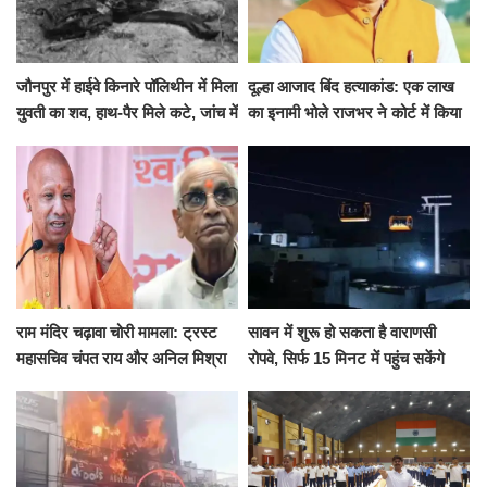
जौनपुर में हाईवे किनारे पॉलिथीन में मिला
दूल्हा आजाद बिंद हत्याकांड: एक लाख
युवती का शव, हाथ-पैर मिले कटे, जांच में
का इनामी भोले राजभर ने कोर्ट में किया
जुटी पुलिस
सरेंडर, 14 दिन के लिए भेजा गया जेल
राम मंदिर चढ़ावा चोरी मामला: ट्रस्ट
सावन में शुरू हो सकता है वाराणसी
महासचिव चंपत राय और अनिल मिश्रा
रोपवे, सिर्फ 15 मिनट में पहुंच सकेंगे
ने दिया इस्तीफा, बोले CM योगी-किसी
कैंट से गोदौलिया, देना होगा इतना
को नहीं...
किराया