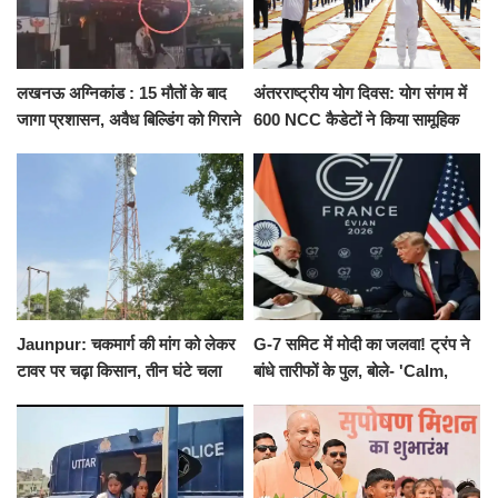
लखनऊ अग्निकांड : 15 मौतों के बाद
अंतरराष्ट्रीय योग दिवस: योग संगम में
जागा प्रशासन, अवैध बिल्डिंग को गिराने
600 NCC कैडेटों ने किया सामूहिक
का नोटिस, SIT जांच शुरू
योगाभ्यास, स्वस्थ जीवन का लिया
संकल्प
Jaunpur: चकमार्ग की मांग को लेकर
G-7 समिट में मोदी का जलवा! ट्रंप ने
टावर पर चढ़ा किसान, तीन घंटे चला
बांधे तारीफों के पुल, बोले- 'Calm,
हाईवोल्टेज ड्रामा
Cool and Total Killer'