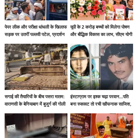
पेपर लीक और परीक्षा धांधली के खिलाफ
यूपी के 2 करोड़ बच्चों को मिलेगा पोषण
सड़क पर उतरीं पल्लवी पटेल, प्रदर्शन
और बौद्धिक विकास का लाभ, सीएम योगी
से पहले पुलिस ने लिया हिरासत में
ने शुरू किया सुपोषण मिशन-2
सगाई की तैयारियों के बीच पसरा मातम:
इंस्टाग्राम पर इश्क चढ़ा परवान...पति
वाराणसी के बेनियाबाग में बुजुर्ग की गोली
बना रुकावट तो रची खौफनाक साजिश,
मारकर हत्या, दो दिन पहले भी हुआ था
खीर में नींद की गोली देकर उतारा मौत
हमला
के घाट