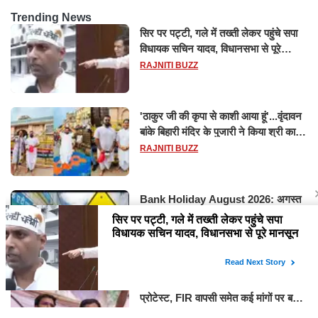
Trending News
सिर पर पट्टी, गले में तख्ती लेकर पहुंचे सपा
विधायक सचिन यादव, विधानसभा से पूरे
मानसून सत्र के लिए किया गया निलंबित
RAJNITI BUZZ
'ठाकुर जी की कृपा से काशी आया हूं'...वृंदावन
बांके बिहारी मंदिर के पुजारी ने किया श्री काशी
विश्वनाथ का जलाभिषेक
RAJNITI BUZZ
Bank Holiday August 2026: अगस्त
में 14 दिन बंद रहेंगे बैंक, RBI ने जारी की
छुट्टियों की लिस्ट​​​​​​​
RAJNITI BUZZ
सरकार से बातचीत के बाद CJP ने खत्म किया
प्रोटेस्ट, FIR वापसी समेत कई मांगों पर बनी
सहमति
RAJNITI BUZZ