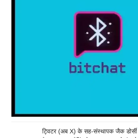
ट्विटर (अब X) के सह-संस्थापक जैक डोर्सी 