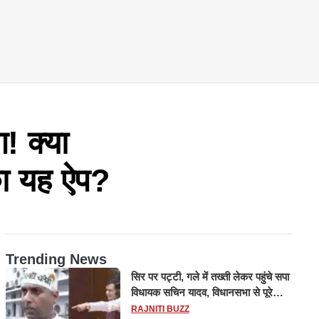
! क्या
ा यह ऐप?
Trending News
सिर पर पट्टी, गले में तख्ती लेकर पहुंचे सपा
विधायक सचिन यादव, विधानसभा से पूरे
मानसून सत्र के लिए किया गया निलंबित
RAJNITI BUZZ