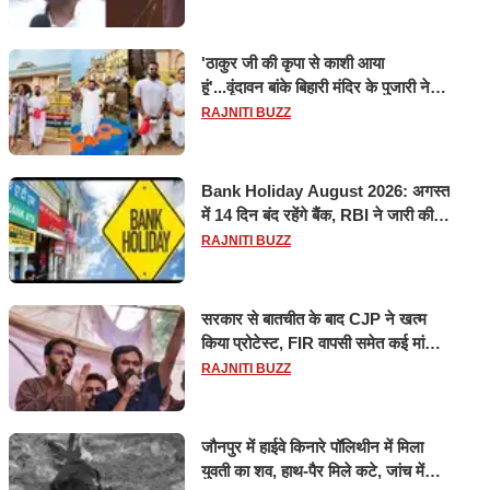
'ठाकुर जी की कृपा से काशी आया
हूं'...वृंदावन बांके बिहारी मंदिर के पुजारी ने
किया श्री काशी विश्वनाथ का जलाभिषेक
RAJNITI BUZZ
Bank Holiday August 2026: अगस्त
में 14 दिन बंद रहेंगे बैंक, RBI ने जारी की
छुट्टियों की लिस्ट​​​​​​​
RAJNITI BUZZ
सरकार से बातचीत के बाद CJP ने खत्म
किया प्रोटेस्ट, FIR वापसी समेत कई मांगों
पर बनी सहमति
RAJNITI BUZZ
जौनपुर में हाईवे किनारे पॉलिथीन में मिला
युवती का शव, हाथ-पैर मिले कटे, जांच में