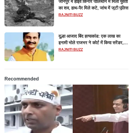
जौनपुर में हाईवे किनारे पॉलिथीन में मिला युवती
का शव, हाथ-पैर मिले कटे, जांच में जुटी पुलिस
RAJNITI BUZZ
दूल्हा आजाद बिंद हत्याकांड: एक लाख का
इनामी भोले राजभर ने कोर्ट में किया सरेंडर,
14 दिन के लिए भेजा गया जेल
RAJNITI BUZZ
Recommended