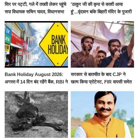
सिर पर पट्टी, गले में तख्ती लेकर पहुंचे
'ठाकुर जी की कृपा से काशी आया
सपा विधायक सचिन यादव, विधानसभा
हूं'...वृंदावन बांके बिहारी मंदिर के पुजारी
से पूरे मानसून सत्र के लिए किया गया
ने किया श्री काशी विश्वनाथ का
निलंबित
जलाभिषेक
Bank Holiday August 2026:
सरकार से बातचीत के बाद CJP ने
अगस्त में 14 दिन बंद रहेंगे बैंक, RBI ने
खत्म किया प्रोटेस्ट, FIR वापसी समेत
जारी की छुट्टियों की लिस्ट​​​​​​​
कई मांगों पर बनी सहमति