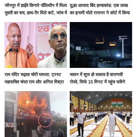
जौनपुर में हाईवे किनारे पॉलिथीन में मिला
दूल्हा आजाद बिंद हत्याकांड: एक लाख
युवती का शव, हाथ-पैर मिले कटे, जांच में
का इनामी भोले राजभर ने कोर्ट में किया
जुटी पुलिस
सरेंडर, 14 दिन के लिए भेजा गया जेल
राम मंदिर चढ़ावा चोरी मामला: ट्रस्ट
सावन में शुरू हो सकता है वाराणसी
महासचिव चंपत राय और अनिल मिश्रा
रोपवे, सिर्फ 15 मिनट में पहुंच सकेंगे
ने दिया इस्तीफा, बोले CM योगी-किसी
कैंट से गोदौलिया, देना होगा इतना
को नहीं...
किराया