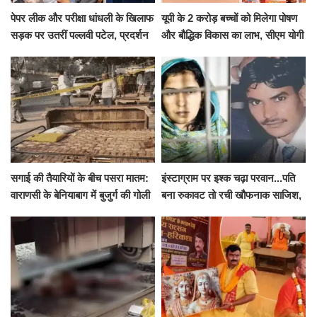
पेपर लीक और परीक्षा धांधली के खिलाफ
यूपी के 2 करोड़ बच्चों को मिलेगा पोषण
सड़क पर उतरीं पल्लवी पटेल, प्रदर्शन
और बौद्धिक विकास का लाभ, सीएम योगी
से पहले पुलिस ने लिया हिरासत में
ने शुरू किया सुपोषण मिशन-2
सगाई की तैयारियों के बीच पसरा मातम:
इंस्टाग्राम पर इश्क चढ़ा परवान...पति
वाराणसी के बेनियाबाग में बुजुर्ग की गोली
बना रुकावट तो रची खौफनाक साजिश,
मारकर हत्या, दो दिन पहले भी हुआ था
खीर में नींद की गोली देकर उतारा मौत
हमला
के घाट