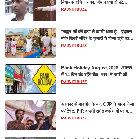
विधायक सचिन यादव, विधानसभा से पूरे
मानसून सत्र के लिए किया गया निलंबित
RAJNITI BUZZ
'ठाकुर जी की कृपा से काशी आया हूं'...वृंदावन
बांके बिहारी मंदिर के पुजारी ने किया श्री काशी
विश्वनाथ का जलाभिषेक
RAJNITI BUZZ
Bank Holiday August 2026: अगस्त
में 14 दिन बंद रहेंगे बैंक, RBI ने जारी की
छुट्टियों की लिस्ट​​​​​​​
RAJNITI BUZZ
सरकार से बातचीत के बाद CJP ने खत्म किया
प्रोटेस्ट, FIR वापसी समेत कई मांगों पर बनी
सहमति
RAJNITI BUZZ