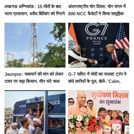
लखनऊ अग्निकांड : 15 मौतों के बाद
अंतरराष्ट्रीय योग दिवस: योग संगम में
जागा प्रशासन, अवैध बिल्डिंग को गिराने
600 NCC कैडेटों ने किया सामूहिक
का नोटिस, SIT जांच शुरू
योगाभ्यास, स्वस्थ जीवन का लिया
संकल्प
Jaunpur: चकमार्ग की मांग को लेकर
G-7 समिट में मोदी का जलवा! ट्रंप ने
टावर पर चढ़ा किसान, तीन घंटे चला
बांधे तारीफों के पुल, बोले- 'Calm,
हाईवोल्टेज ड्रामा
Cool and Total Killer'