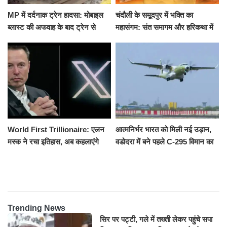
MP में दर्दनाक ट्रेन हादसा: मोबाइल
चंदौली के समूदपुर में भक्ति का
ब्लास्ट की अफवाह के बाद ट्रेन से
महासंगम: संत समागम और हरिकथा में
उतरकर भागे यात्री, दूसरी ट्रेन ने
उमड़ी श्रद्धालुओं की भीड़
रौंदा, 4 की मौत
World First Trillionaire: एलन
आत्मनिर्भर भारत को मिली नई उड़ान,
मस्क ने रचा इतिहास, अब कहलाएंगे
वडोदरा में बने पहले C-295 विमान का
ट्रिलेनियर, नेटवर्थ जान उड़ जाएंगे
सफल परीक्षण
होश
Trending News
सिर पर पट्टी, गले में तख्ती लेकर पहुंचे सपा