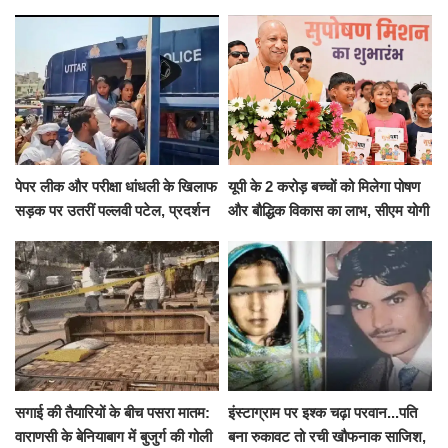
हाईवोल्टेज ड्रामा
Cool and Total Killer'
पेपर लीक और परीक्षा धांधली के खिलाफ
यूपी के 2 करोड़ बच्चों को मिलेगा पोषण
सड़क पर उतरीं पल्लवी पटेल, प्रदर्शन
और बौद्धिक विकास का लाभ, सीएम योगी
से पहले पुलिस ने लिया हिरासत में
ने शुरू किया सुपोषण मिशन-2
सगाई की तैयारियों के बीच पसरा मातम:
इंस्टाग्राम पर इश्क चढ़ा परवान...पति
वाराणसी के बेनियाबाग में बुजुर्ग की गोली
बना रुकावट तो रची खौफनाक साजिश,