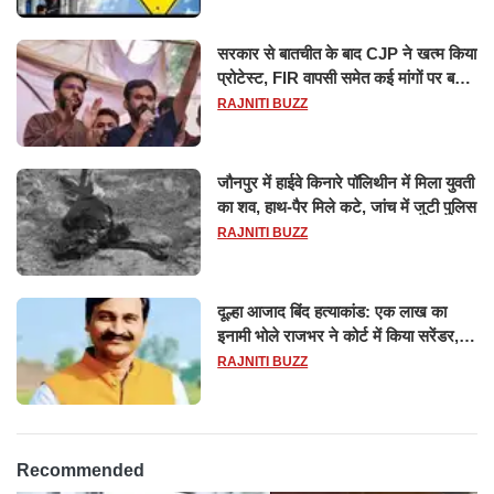
सरकार से बातचीत के बाद CJP ने खत्म किया
प्रोटेस्ट, FIR वापसी समेत कई मांगों पर बनी
सहमति
RAJNITI BUZZ
जौनपुर में हाईवे किनारे पॉलिथीन में मिला युवती
का शव, हाथ-पैर मिले कटे, जांच में जुटी पुलिस
RAJNITI BUZZ
दूल्हा आजाद बिंद हत्याकांड: एक लाख का
इनामी भोले राजभर ने कोर्ट में किया सरेंडर,
14 दिन के लिए भेजा गया जेल
RAJNITI BUZZ
Recommended