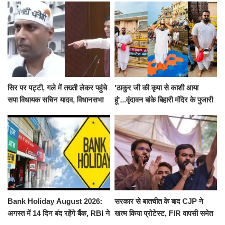
सिर पर पट्टी, गले में तख्ती लेकर पहुंचे
'ठाकुर जी की कृपा से काशी आया
सपा विधायक सचिन यादव, विधानसभा
हूं'...वृंदावन बांके बिहारी मंदिर के पुजारी
से पूरे मानसून सत्र के लिए किया गया
ने किया श्री काशी विश्वनाथ का
निलंबित
जलाभिषेक
Bank Holiday August 2026:
सरकार से बातचीत के बाद CJP ने
अगस्त में 14 दिन बंद रहेंगे बैंक, RBI ने
खत्म किया प्रोटेस्ट, FIR वापसी समेत