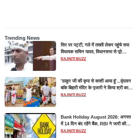
ट्रिलेनियर, नेटवर्थ जान उड़ जाएंगे
सफल परीक्षण
होश
Trending News
सिर पर पट्टी, गले में तख्ती लेकर पहुंचे सपा
विधायक सचिन यादव, विधानसभा से पूरे
मानसून सत्र के लिए किया गया निलंबित
RAJNITI BUZZ
'ठाकुर जी की कृपा से काशी आया हूं'...वृंदावन
बांके बिहारी मंदिर के पुजारी ने किया श्री काशी
विश्वनाथ का जलाभिषेक
RAJNITI BUZZ
Bank Holiday August 2026: अगस्त
में 14 दिन बंद रहेंगे बैंक, RBI ने जारी की
छुट्टियों की लिस्ट​​​​​​​
RAJNITI BUZZ