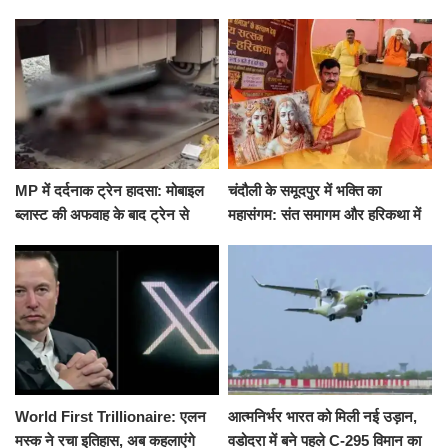
मारकर हत्या, दो दिन पहले भी हुआ था
खीर में नींद की गोली देकर उतारा मौत
हमला
के घाट
MP में दर्दनाक ट्रेन हादसा: मोबाइल
चंदौली के समूदपुर में भक्ति का
ब्लास्ट की अफवाह के बाद ट्रेन से
महासंगम: संत समागम और हरिकथा में
उतरकर भागे यात्री, दूसरी ट्रेन ने
उमड़ी श्रद्धालुओं की भीड़
रौंदा, 4 की मौत
World First Trillionaire: एलन
आत्मनिर्भर भारत को मिली नई उड़ान,
मस्क ने रचा इतिहास, अब कहलाएंगे
वडोदरा में बने पहले C-295 विमान का