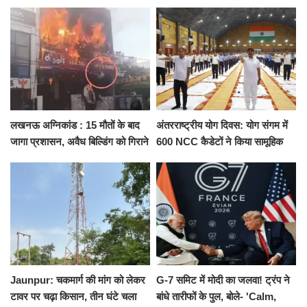
ने दिया इस्तीफा, बोले CM योगी-किसी
कैंट से गोदौलिया, देना होगा इतना
को नहीं...
किराया
लखनऊ अग्निकांड : 15 मौतों के बाद
अंतरराष्ट्रीय योग दिवस: योग संगम में
जागा प्रशासन, अवैध बिल्डिंग को गिराने
600 NCC कैडेटों ने किया सामूहिक
का नोटिस, SIT जांच शुरू
योगाभ्यास, स्वस्थ जीवन का लिया
संकल्प
Jaunpur: चकमार्ग की मांग को लेकर
G-7 समिट में मोदी का जलवा! ट्रंप ने
टावर पर चढ़ा किसान, तीन घंटे चला
बांधे तारीफों के पुल, बोले- 'Calm,