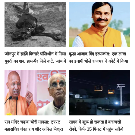
जारी की छुट्टियों की लिस्ट​​​​​​​
कई मांगों पर बनी सहमति
जौनपुर में हाईवे किनारे पॉलिथीन में मिला
दूल्हा आजाद बिंद हत्याकांड: एक लाख
युवती का शव, हाथ-पैर मिले कटे, जांच में
का इनामी भोले राजभर ने कोर्ट में किया
जुटी पुलिस
सरेंडर, 14 दिन के लिए भेजा गया जेल
राम मंदिर चढ़ावा चोरी मामला: ट्रस्ट
सावन में शुरू हो सकता है वाराणसी
महासचिव चंपत राय और अनिल मिश्रा
रोपवे, सिर्फ 15 मिनट में पहुंच सकेंगे