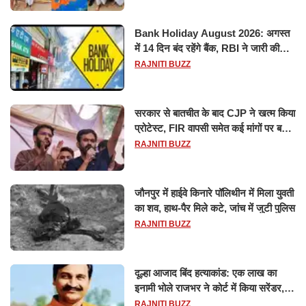
Bank Holiday August 2026: अगस्त
में 14 दिन बंद रहेंगे बैंक, RBI ने जारी की
छुट्टियों की लिस्ट​​​​​​​
RAJNITI BUZZ
सरकार से बातचीत के बाद CJP ने खत्म किया
प्रोटेस्ट, FIR वापसी समेत कई मांगों पर बनी
सहमति
RAJNITI BUZZ
जौनपुर में हाईवे किनारे पॉलिथीन में मिला युवती
का शव, हाथ-पैर मिले कटे, जांच में जुटी पुलिस
RAJNITI BUZZ
दूल्हा आजाद बिंद हत्याकांड: एक लाख का
इनामी भोले राजभर ने कोर्ट में किया सरेंडर,
14 दिन के लिए भेजा गया जेल
RAJNITI BUZZ