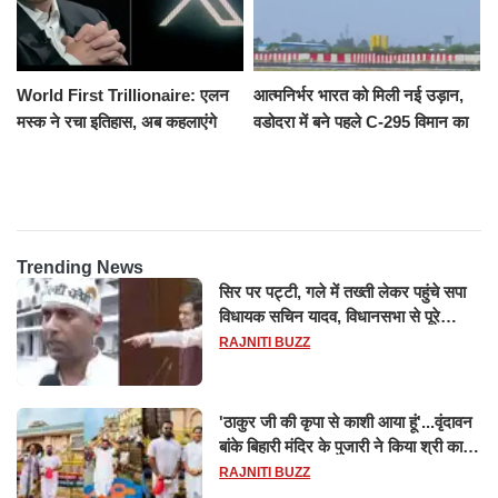
World First Trillionaire: एलन
आत्मनिर्भर भारत को मिली नई उड़ान,
मस्क ने रचा इतिहास, अब कहलाएंगे
वडोदरा में बने पहले C-295 विमान का
ट्रिलेनियर, नेटवर्थ जान उड़ जाएंगे
सफल परीक्षण
होश
Trending News
सिर पर पट्टी, गले में तख्ती लेकर पहुंचे सपा
विधायक सचिन यादव, विधानसभा से पूरे
मानसून सत्र के लिए किया गया निलंबित
RAJNITI BUZZ
'ठाकुर जी की कृपा से काशी आया हूं'...वृंदावन
बांके बिहारी मंदिर के पुजारी ने किया श्री काशी
विश्वनाथ का जलाभिषेक
RAJNITI BUZZ