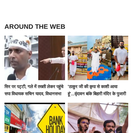
AROUND THE WEB
सिर पर पट्टी, गले में तख्ती लेकर पहुंचे
'ठाकुर जी की कृपा से काशी आया
सपा विधायक सचिन यादव, विधानसभा
हूं'...वृंदावन बांके बिहारी मंदिर के पुजारी
से पूरे मानसून सत्र के लिए किया गया
ने किया श्री काशी विश्वनाथ का
निलंबित
जलाभिषेक