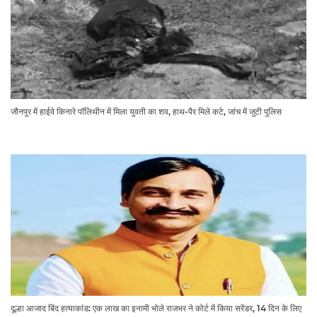
जौनपुर में हाईवे किनारे पॉलिथीन में मिला युवती का शव, हाथ-पैर मिले कटे, जांच में जुटी पुलिस
दूल्हा आजाद बिंद हत्याकांड: एक लाख का इनामी भोले राजभर ने कोर्ट में किया सरेंडर, 14 दिन के लिए