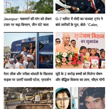
Jaunpur: चकमार्ग की मांग को लेकर
G-7 समिट में मोदी का जलवा! ट्रंप ने
टावर पर चढ़ा किसान, तीन घंटे चला
बांधे तारीफों के पुल, बोले- 'Calm,
हाईवोल्टेज ड्रामा
Cool and Total Killer'
पेपर लीक और परीक्षा धांधली के खिलाफ
यूपी के 2 करोड़ बच्चों को मिलेगा पोषण
सड़क पर उतरीं पल्लवी पटेल, प्रदर्शन
और बौद्धिक विकास का लाभ, सीएम योगी
से पहले पुलिस ने लिया हिरासत में
ने शुरू किया सुपोषण मिशन-2