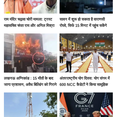
राम मंदिर चढ़ावा चोरी मामला: ट्रस्ट
सावन में शुरू हो सकता है वाराणसी
महासचिव चंपत राय और अनिल मिश्रा
रोपवे, सिर्फ 15 मिनट में पहुंच सकेंगे
ने दिया इस्तीफा, बोले CM योगी-किसी
कैंट से गोदौलिया, देना होगा इतना
को नहीं...
किराया
लखनऊ अग्निकांड : 15 मौतों के बाद
अंतरराष्ट्रीय योग दिवस: योग संगम में
जागा प्रशासन, अवैध बिल्डिंग को गिराने
600 NCC कैडेटों ने किया सामूहिक
का नोटिस, SIT जांच शुरू
योगाभ्यास, स्वस्थ जीवन का लिया
संकल्प