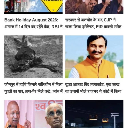
Bank Holiday August 2026:
सरकार से बातचीत के बाद CJP ने
अगस्त में 14 दिन बंद रहेंगे बैंक, RBI ने
खत्म किया प्रोटेस्ट, FIR वापसी समेत
जारी की छुट्टियों की लिस्ट​​​​​​​
कई मांगों पर बनी सहमति
जौनपुर में हाईवे किनारे पॉलिथीन में मिला
दूल्हा आजाद बिंद हत्याकांड: एक लाख
युवती का शव, हाथ-पैर मिले कटे, जांच में
का इनामी भोले राजभर ने कोर्ट में किया
जुटी पुलिस
सरेंडर, 14 दिन के लिए भेजा गया जेल