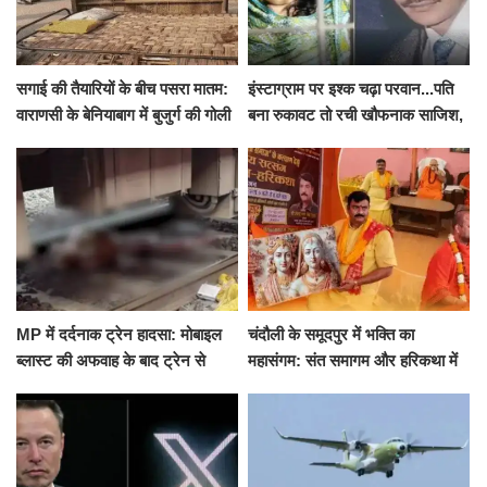
सगाई की तैयारियों के बीच पसरा मातम:
इंस्टाग्राम पर इश्क चढ़ा परवान...पति
वाराणसी के बेनियाबाग में बुजुर्ग की गोली
बना रुकावट तो रची खौफनाक साजिश,
मारकर हत्या, दो दिन पहले भी हुआ था
खीर में नींद की गोली देकर उतारा मौत
हमला
के घाट
MP में दर्दनाक ट्रेन हादसा: मोबाइल
चंदौली के समूदपुर में भक्ति का
ब्लास्ट की अफवाह के बाद ट्रेन से
महासंगम: संत समागम और हरिकथा में
उतरकर भागे यात्री, दूसरी ट्रेन ने
उमड़ी श्रद्धालुओं की भीड़
रौंदा, 4 की मौत